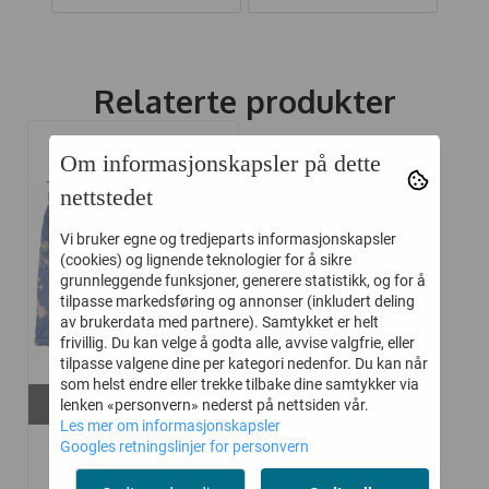
Relaterte produkter
Om informasjonskapsler på dette
-50%
nettstedet
Vi bruker egne og tredjeparts informasjonskapsler
(cookies) og lignende teknologier for å sikre
grunnleggende funksjoner, generere statistikk, og for å
tilpasse markedsføring og annonser (inkludert deling
av brukerdata med partnere). Samtykket er helt
frivillig. Du kan velge å godta alle, avvise valgfrie, eller
tilpasse valgene dine per kategori nedenfor. Du kan når
som helst endre eller trekke tilbake dine samtykker via
På lager i
lenken «personvern» nederst på nettsiden vår.
6m
Les mer om informasjonskapsler
Googles retningslinjer for personvern
NOA NOA BLOOMER
BABY DAPHNE ...