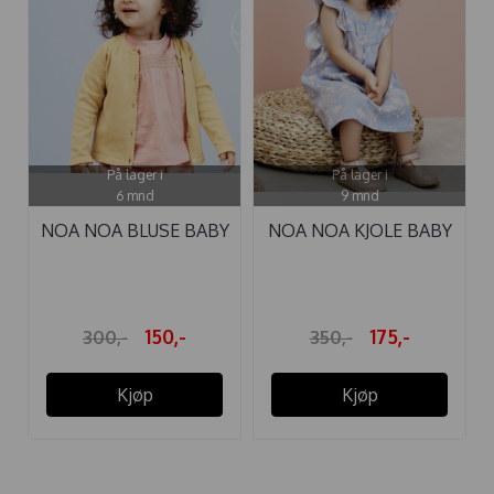
På lager i
På lager i
6 mnd
9 mnd
NOA NOA BLUSE BABY
NOA NOA KJOLE BABY
REPTILE ...
DAPHNE ...
150,-
175,-
300,-
350,-
Kjøp
Kjøp