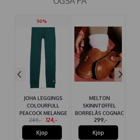
OGSÅ PÅ
50%
UE
JOHA LEGGINGS
MELTON
J
 ULL
COLOURFULL
SKINNTØFFEL
PEACOCK MELANGE
BORRELÅS COGNAC
A
-
124,-
299,-
249,-
Kjøp
Kjøp