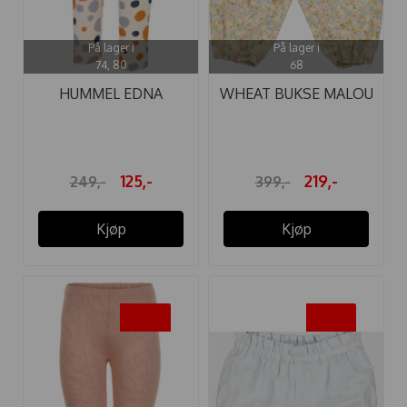
På lager i
På lager i
74, 80
68
HUMMEL EDNA
WHEAT BUKSE MALOU
TIGHTS
BABY BEES ...
125,-
219,-
249,-
399,-
Kjøp
Kjøp
-50%
-45%