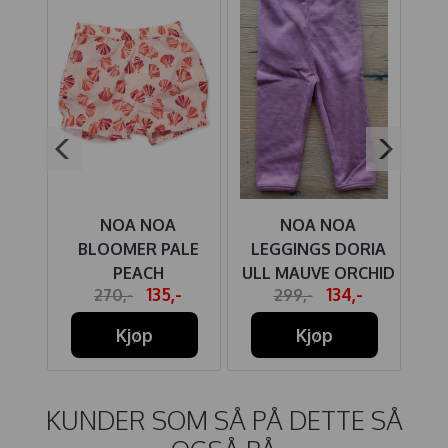
MPER
NOA NOA
NOA NOA
N
HALK
BLOOMER PALE
LEGGINGS DORIA
M
PEACH
ULL MAUVE ORCHID
-
135,-
134,-
270,-
299,-
Kjøp
Kjøp
KUNDER SOM SÅ PÅ DETTE SÅ