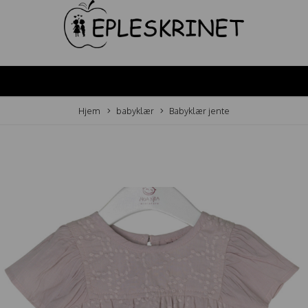
Hjem
babyklær
Babyklær jente