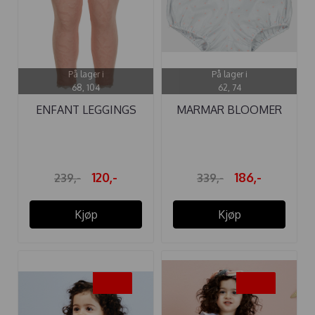
På lager i
På lager i
68, 104
62, 74
ENFANT LEGGINGS
MARMAR BLOOMER
CAMEO ROSE
PAVA QUARTZ ...
120,-
186,-
239,-
339,-
Kjøp
Kjøp
-50%
-50%