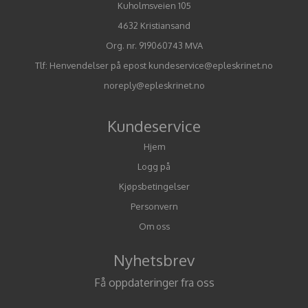
Kuholmsveien 105
4632 Kristiansand
Org. nr. 919060743 MVA
Tlf:
Henvendelser på epost kundeservice@epleskrinet.no
noreply@epleskrinet.no
Kundeservice
Hjem
Logg på
Kjøpsbetingelser
Personvern
Om oss
Nyhetsbrev
Få oppdateringer fra oss