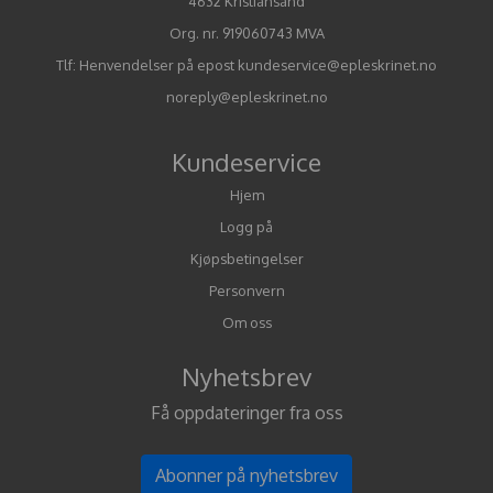
4632 Kristiansand
Org. nr. 919060743 MVA
Tlf:
Henvendelser på epost kundeservice@epleskrinet.no
noreply@epleskrinet.no
Kundeservice
Hjem
Logg på
Kjøpsbetingelser
Personvern
Om oss
Nyhetsbrev
Få oppdateringer fra oss
Abonner på nyhetsbrev