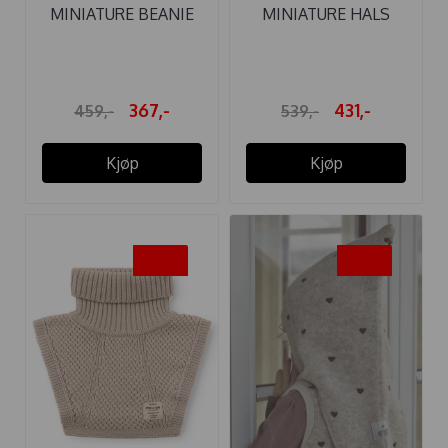
MINIATURE BEANIE
MINIATURE HALS
MATBOJE ULL ...
MATTAYLER ULL ...
367,-
431,-
459,-
539,-
Kjøp
Kjøp
-20%
-40%