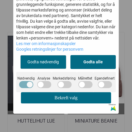
grunnleggende funksjoner, generere statistikk, og for å
tilpasse markedsføring og annonser (inkludert deling
av brukerdata med partnere). Samtykket er helt
frivillig. Du kan velge å godta alle, avvise valgfrie, eller
Relaterte produkter
tilpasse valgene dine per kategori nedenfor. Du kan når
som helst endre eller trekke tilbake dine samtykker via
lenken «personvern» nederst på nettsiden vår.
Les mer om informasjonskapsler
-40%
-20%
Googles retningslinjer for personvern
Godta nødvendig
Godta alle
Nødvendig
Analyse
Markedsføring
Målrettet
Egendefinert
Bekreft valg
Drevet av
På lager i
På lager i
8-10 år, 4-6 år, 6-8 år
4-5 år, 10-12 år
HUTTELIHUT LUE
MINIATURE BEANIE
"WARMY" SAND
MATBOJE ULL ...