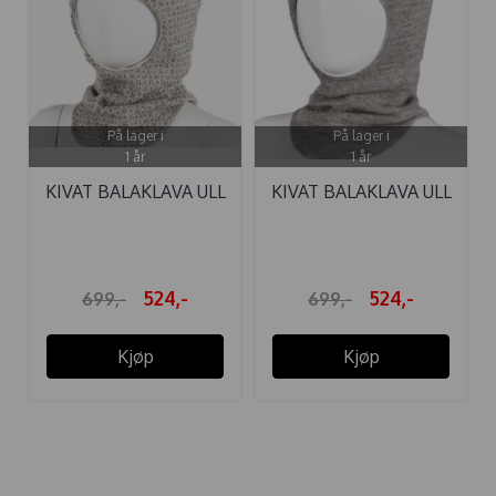
På lager i
På lager i
1 år
1 år
KIVAT BALAKLAVA ULL
KIVAT BALAKLAVA ULL
NORDISK ...
SKINNLAPP ...
524,-
524,-
699,-
699,-
Kjøp
Kjøp