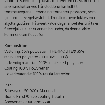
Vindtett, vanntett og pustbarbar. Hetten er avtakelig, og
snømanchetter ved håndleddene har hull til
tommelfingrene. Ermene har forbedret passform, som
gir større bevegelsesfrihet. Frontlommene lukkes med
skjulte glidlåser. På svært kalde dager anbefaler vi å ta en
fleecejakke eller et annet lag under, da denne jakke
kommer uten fleecefor.
Komposition:
Vattering: 65% polyester - THERMOLITE® 35%
resirkulert polyester - THERMOLITE®
Indvendig materiale: 100% resirkulert polyester
Coating: 100% Polyurethan
Hovedmateriale: 100% resirkulert nylon
Info:
Slitestyrke: 50.000+ Martindale
Bionic Finish® Eco coating, fluorfri
Åndbarhet: 8.000 g/m²/24t