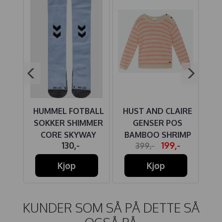
E
HUMMEL FOTBALL
HUST AND CLAIRE
HU
KY
SOKKER SHIMMER
GENSER POS
G
VY
CORE SKYWAY
BAMBOO SHRIMP
BA
-
130,-
199,-
399,-
Kjøp
Kjøp
KUNDER SOM SÅ PÅ DETTE SÅ