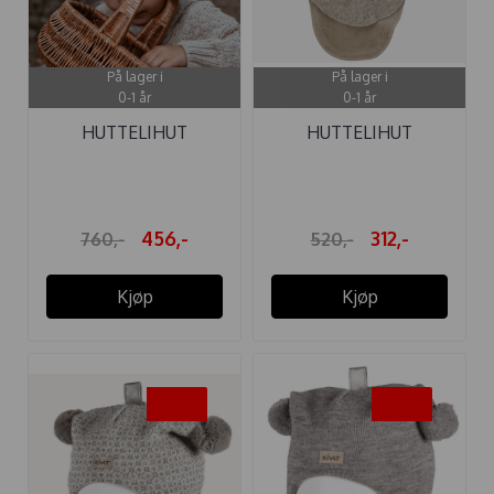
På lager i
På lager i
0-1 år
0-1 år
HUTTELIHUT
HUTTELIHUT
ELEFANTLUE "BIG ...
ELEFANTLUE "BUNNY"
...
456,-
312,-
760,-
520,-
Kjøp
Kjøp
-25%
-25%