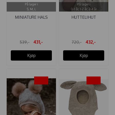
På lager i
På lager i
S, M, L
0-1 år, 1-2 år, 2-4 år
MINIATURE HALS
HUTTELIHUT
MATTAYLER ULL ...
ELEFANTLUE ...
431,-
432,-
539,-
720,-
Kjøp
Kjøp
-40%
-40%