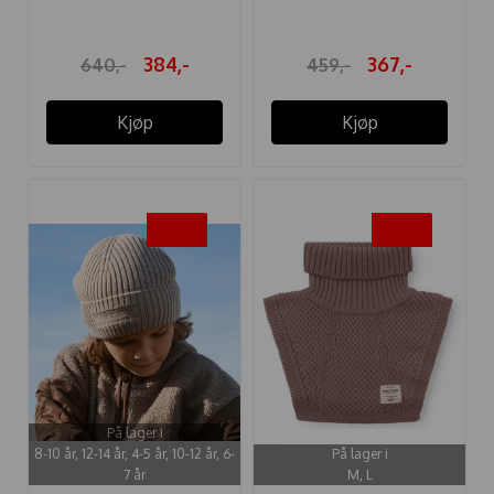
384,-
367,-
640,-
459,-
Kjøp
Kjøp
-20%
-20%
På lager i
8-10 år, 12-14 år, 4-5 år, 10-12 år, 6-
På lager i
7 år
M, L