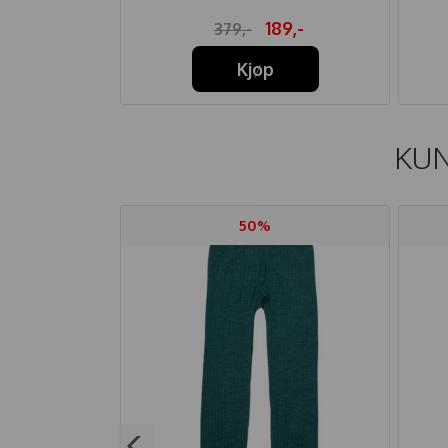
09,-
189,-
379,-
Kjøp
KUN
50%