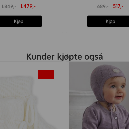
1.479,-
517,-
1.849,-
689,-
Kjøp
Kjøp
Kunder kjøpte også
-20%