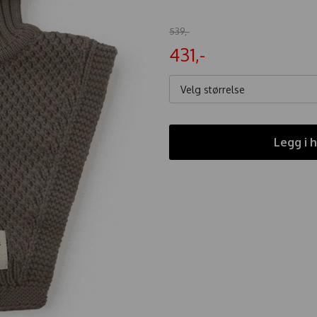
539,-
431,-
Velg størrelse
Legg i 