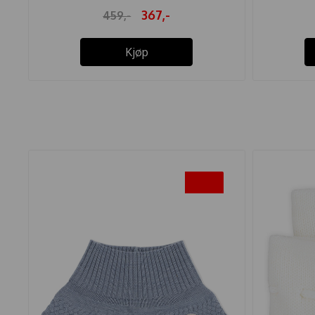
367,-
459,-
Kjøp
-20%