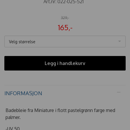
Art.nr:
022-025-521
329,-
165,-
Velg størrelse
Legg i handlekurv
INFORMASJON
Badebleie fra Miniature i flott pastelgrønn farge med
palmer.
-UV 50