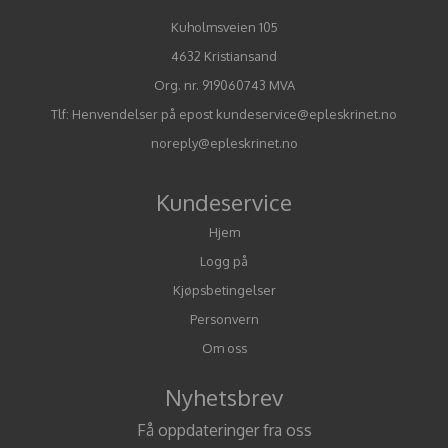
Kuholmsveien 105
4632 Kristiansand
Org. nr. 919060743 MVA
Tlf:
Henvendelser på epost kundeservice@epleskrinet.no
noreply@epleskrinet.no
Kundeservice
Hjem
Logg på
Kjøpsbetingelser
Personvern
Om oss
Nyhetsbrev
Få oppdateringer fra oss