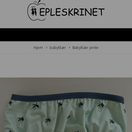
Hjem
babyklær
Babyklær jente