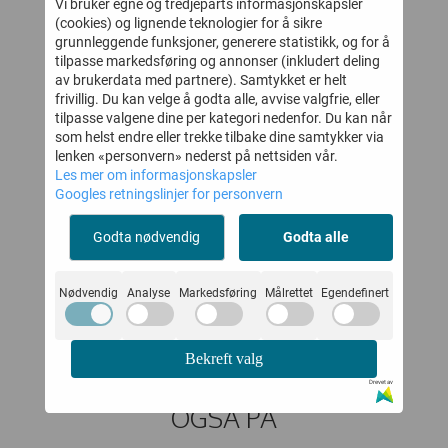
Vi bruker egne og tredjeparts informasjonskapsler
(cookies) og lignende teknologier for å sikre
grunnleggende funksjoner, generere statistikk, og for å
tilpasse markedsføring og annonser (inkludert deling
av brukerdata med partnere). Samtykket er helt
frivillig. Du kan velge å godta alle, avvise valgfrie, eller
tilpasse valgene dine per kategori nedenfor. Du kan når
som helst endre eller trekke tilbake dine samtykker via
lenken «personvern» nederst på nettsiden vår.
Les mer om informasjonskapsler
Y
MARMAR KJOLE
JOHA LEGGINGS
J
Googles retningslinjer for personvern
RUN
DINNE BALLERINA
ULL KOBBER
Godta nødvendig
Godta alle
DOTTY CORAL
DIAMANT
SN
-
376,-
139,-
685,-
279,-
HAZE
Nødvendig
Analyse
Markedsføring
Målrettet
Egendefinert
Kjøp
Kjøp
Bekreft valg
KUNDER SOM SÅ PÅ DETTE SÅ
Drevet av
OGSÅ PÅ