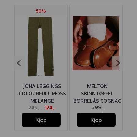
50%
IRE
JOHA LEGGINGS
MELTON
J
MBUS
COLOURFULL MOSS
SKINNTØFFEL
AF
MELANGE
BORRELÅS COGNAC
A
-
124,-
299,-
249,-
Kjøp
Kjøp