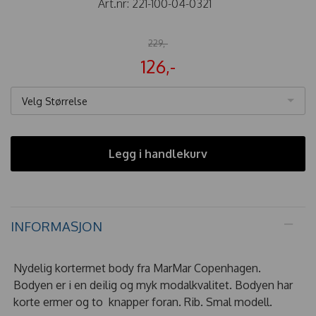
Art.nr:
221-100-04-0321
229,-
126,-
Velg Størrelse
Legg i handlekurv
INFORMASJON
Nydelig kortermet body fra MarMar Copenhagen.
Bodyen er i en deilig og myk modalkvalitet. Bodyen har
korte ermer og to knapper foran. Rib. Smal modell.