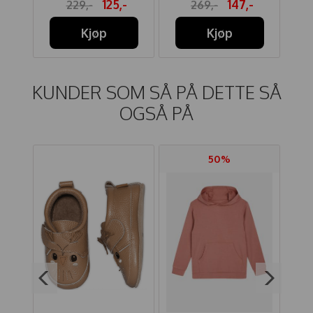
-
125,-
147,-
229,-
269,-
Kjøp
Kjøp
KUNDER SOM SÅ PÅ DETTE SÅ
OGSÅ PÅ
50%