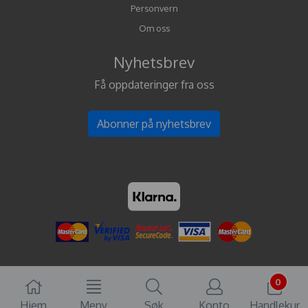
Personvern
Om oss
Nyhetsbrev
Få oppdateringer fra oss
Abonner på nyhetsbrev
0
Hjem
Meny
Søk
Konto
Handlekur