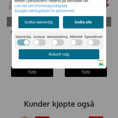
lenken «personvern» nederst på nettsiden vår.
Les mer om informasjonskapsler
Googles retningslinjer for personvern
På lager i
På lager i
Godta nødvendig
Godta alle
116
68, 74, 80
MARMAR KORTBUKSE
ENFANT BLOOMER
Nødvendig
Analyse
Markedsføring
Målrettet
Egendefinert
MODAL ...
WOVEN BRICK ...
Bekreft valg
131,-
162,-
239,-
270,-
Drevet av
Kjøp
Kjøp
Kunder kjøpte også