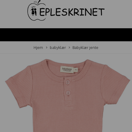
Hjem
babyklær
Babyklær jente