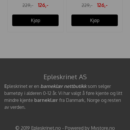
126,-
126,-
229,-
229,-
Kjøp
Kjøp
Epleskrinet AS
E
pleskrinet er en
barneklær nettbutikk
som selger
barnetøy i alderen 0-12 år. Vi har valgt å føre kjente og litt
mindre kjente
barneklær
fra Danmark, Norge og resten
av verden.
© 2019 Epleskrinet.no - Powered by Mystore.no