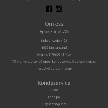
Om oss
Epleskrinet AS
Kuholmsveien 105
4632 Kristiansand
Org. nr. 919060743 MVA
Tlf:
Henvendelser på epost kundeservice@epleskrinet.no
noreply@epleskrinet.no
Kundeservice
Hjem
Logg på
Kjøpsbetingelser