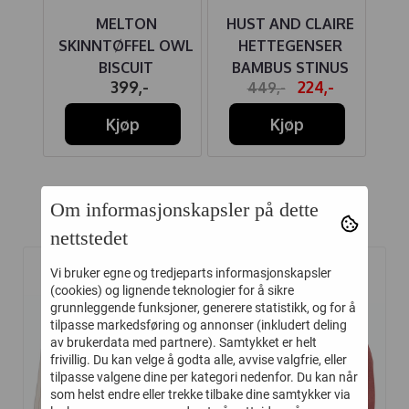
IRE
MELTON
HUST AND CLAIRE
MBUS
SKINNTØFFEL OWL
HETTEGENSER
M
LTUR
BISCUIT
BAMBUS STINUS
-
399,-
224,-
449,-
OLD ROSIE
Kjøp
Kjøp
Om informasjonskapsler på dette
Relaterte produkter
nettstedet
Vi bruker egne og tredjeparts informasjonskapsler
-45%
-40%
(cookies) og lignende teknologier for å sikre
grunnleggende funksjoner, generere statistikk, og for å
tilpasse markedsføring og annonser (inkludert deling
av brukerdata med partnere). Samtykket er helt
frivillig. Du kan velge å godta alle, avvise valgfrie, eller
tilpasse valgene dine per kategori nedenfor. Du kan når
som helst endre eller trekke tilbake dine samtykker via