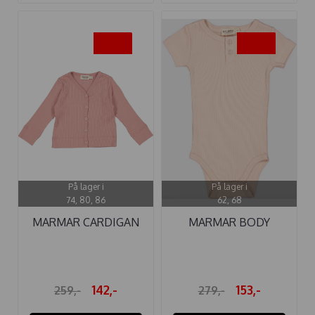
-45%
-45%
På lager i
På lager i
74, 80, 86
62, 68
MARMAR CARDIGAN
MARMAR BODY
MODAL CORAL ...
MODAL SS ROSE ...
142,-
153,-
259,-
279,-