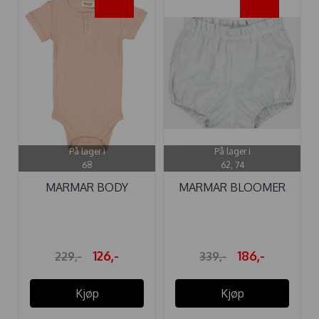
-45%
-45%
På lager i
På lager i
68
62, 74
MARMAR BODY
MARMAR BLOOMER
MODAL SS APRICOT ...
PAVA QUARTZ ...
126,-
186,-
229,-
339,-
Kjøp
Kjøp