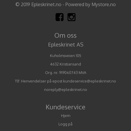
© 2019 Epleskrinet.no - Powered by Mystore.no
Om oss
Epleskrinet AS
Kuholmsveien 105
4632 Kristiansand
Org. nr. 919060743 MVA
Tlf:
Henvendelser på epost kundeservice@epleskrinet.no
noreply@epleskrinet.no
Kundeservice
Hjem
Logg på