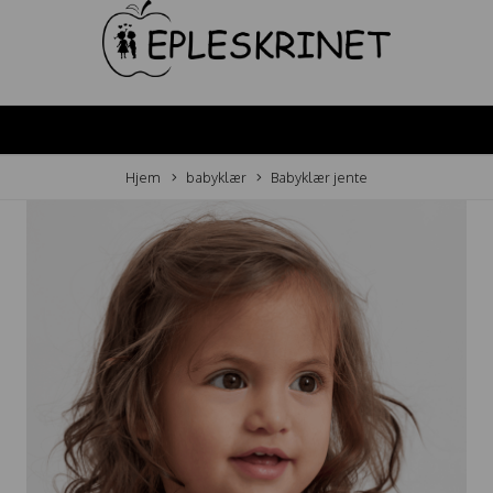
Hjem
babyklær
Babyklær jente