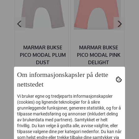
SE
MARMAR BUKSE
MARMAR BUKSE
MA
ILAC
PICO MODAL PLUM
PICO MODAL PINK
DUST
DELIGHT
147,-
191,-
269,-
349,-
Om informasjonskapsler på dette
Kjøp
Kjøp
nettstedet
Vi bruker egne og tredjeparts informasjonskapsler
(cookies) og lignende teknologier for å sikre
KUNDER SOM SÅ PÅ DETTE SÅ
grunnleggende funksjoner, generere statistikk, og for å
tilpasse markedsføring og annonser (inkludert deling
OGSÅ PÅ
av brukerdata med partnere). Samtykket er helt
frivillig. Du kan velge å godta alle, avvise valgfrie, eller
tilpasse valgene dine per kategori nedenfor. Du kan når
45%
45%
som helst endre eller trekke tilbake dine samtykker via