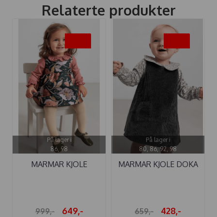
Relaterte produkter
-35%
-35%
På lager i
På lager i
86, 98
80, 86, 92, 98
MARMAR KJOLE
MARMAR KJOLE DOKA
DAELYNA WINTER ...
BABY NIGHT
649,-
428,-
999,-
659,-