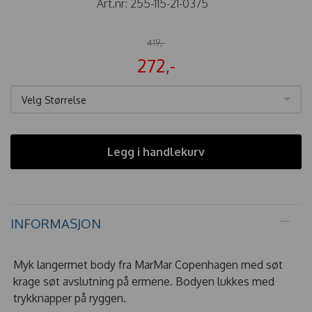
Art.nr:
255-115-21-0375
419,-
272,-
Velg Størrelse
Legg i handlekurv
INFORMASJON
Myk langermet body fra MarMar Copenhagen med søt
krage søt avslutning på ermene. Bodyen lukkes med
trykknapper på ryggen.