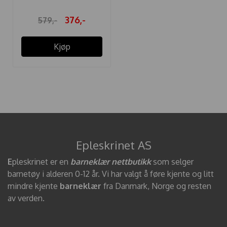
376,-
579,-
Kjøp
Epleskrinet AS
E
pleskrinet er en
barneklær nettbutikk
som selger
barnetøy i alderen 0-12 år. Vi har valgt å føre kjente og litt
mindre kjente
barneklær
fra Danmark, Norge og resten
av verden.