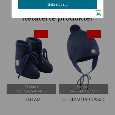
Bekreft valg
Drevet av
Relaterte produkter
-20%
-20%
På lager i
På lager i
50/56, 62/68, 74/80
36-38, 40/42, 44/46
LILLELAM
LILLELAM LUE CLASSIC
BABYTØFLER ULL ...
BLÅ ULL