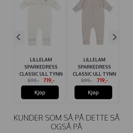
DY
LILLELAM
LILLELAM
E
SPARKEDRESS
SPARKEDRESS
S
CLASSIC ULL TYNN
CLASSIC ULL TYNN
CL
-
719,-
719,-
899,-
899,-
HVIT
LYS BEIGE
Kjøp
Kjøp
KUNDER SOM SÅ PÅ DETTE SÅ
OGSÅ PÅ