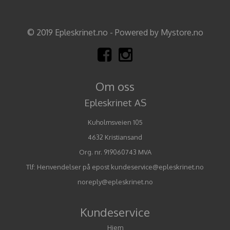
© 2019 Epleskrinet.no - Powered by Mystore.no
Om oss
Epleskrinet AS
Kuholmsveien 105
4632 Kristiansand
Org. nr. 919060743 MVA
Tlf:
Henvendelser på epost kundeservice@epleskrinet.no
noreply@epleskrinet.no
Kundeservice
Hjem