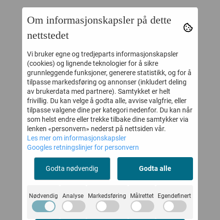
Om informasjonskapsler på dette
30%
30%
nettstedet
Vi bruker egne og tredjeparts informasjonskapsler
(cookies) og lignende teknologier for å sikre
grunnleggende funksjoner, generere statistikk, og for å
tilpasse markedsføring og annonser (inkludert deling
av brukerdata med partnere). Samtykket er helt
frivillig. Du kan velge å godta alle, avvise valgfrie, eller
tilpasse valgene dine per kategori nedenfor. Du kan når
som helst endre eller trekke tilbake dine samtykker via
lenken «personvern» nederst på nettsiden vår.
Les mer om informasjonskapsler
GULLKORN
GULLKORN
Googles retningslinjer for personvern
 ULL
SHORTS VILLVETTE
BUKKENE
ASKEBLÅ
BASELAYER SETT
CL
Godta nødvendig
Godta alle
-
209,-
419,-
299,-
599,-
Å
BLUE
Kjøp
Kjøp
Nødvendig
Analyse
Markedsføring
Målrettet
Egendefinert