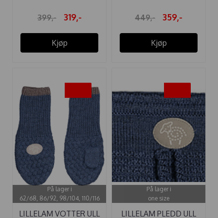
319,-
359,-
399,-
449,-
Kjøp
Kjøp
-20%
-20%
På lager i
På lager i
62/68, 86/92, 98/104, 110/116
one size
LILLELAM VOTTER ULL
LILLELAM PLEDD ULL