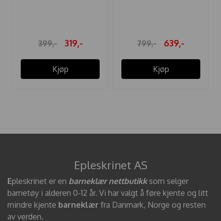
CLASSIC ...
TYNN ...
319,-
639,-
399,-
799,-
Kjøp
Kjøp
Epleskrinet AS
E
pleskrinet er en
barneklær nettbutikk
som selger
barnetøy i alderen 0-12 år. Vi har valgt å føre kjente og litt
mindre kjente
barneklær
fra Danmark, Norge og resten
av verden.