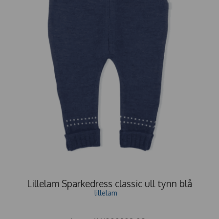
Lillelam Sparkedress classic ull tynn blå
lillelam