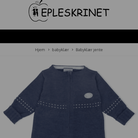
Hjem
babyklær
Babyklær jente