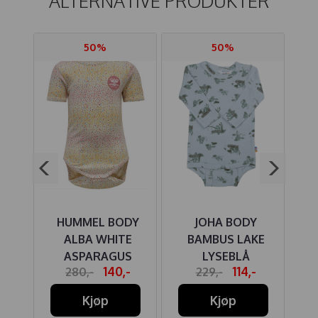
ALTERNATIVE PRODUKTER
50%
50%
IRE
HUMMEL BODY
JOHA BODY
MBUS
ALBA WHITE
BAMBUS LAKE
INE
ASPARAGUS
LYSEBLÅ
SC
-
140,-
114,-
280,-
229,-
Kjøp
Kjøp