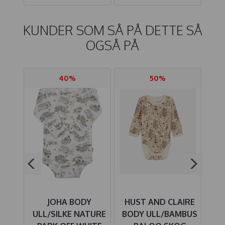
KUNDER SOM SÅ PÅ DETTE SÅ
OGSÅ PÅ
40%
50%
Y
JOHA BODY
HUST AND CLAIRE
KTOR
ULL/SILKE NATURE
BODY ULL/BAMBUS