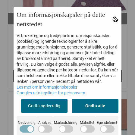
Om informasjonskapsler på dette
På lager i
På lager i
86, 98, 116, 122
44/46
nettstedet
LILLELAM BUKSE
LILLELAM
Vi bruker egne og tredjeparts informasjonskapsler
CLASSIC RIBB ...
FINLANDSHETTE ...
(cookies) og lignende teknologier for å sikre
grunnleggende funksjoner, generere statistikk, og for å
tilpasse markedsføring og annonser (inkludert deling
av brukerdata med partnere). Samtykket er helt
559,-
319,-
699,-
399,-
frivillig. Du kan velge å godta alle, avvise valgfrie, eller
tilpasse valgene dine per kategori nedenfor. Du kan når
Kjøp
Kjøp
som helst endre eller trekke tilbake dine samtykker via
lenken «personvern» nederst på nettsiden vår.
Les mer om informasjonskapsler
Googles retningslinjer for personvern
-20%
-40%
Godta nødvendig
Godta alle
Nødvendig
Analyse
Markedsføring
Målrettet
Egendefinert