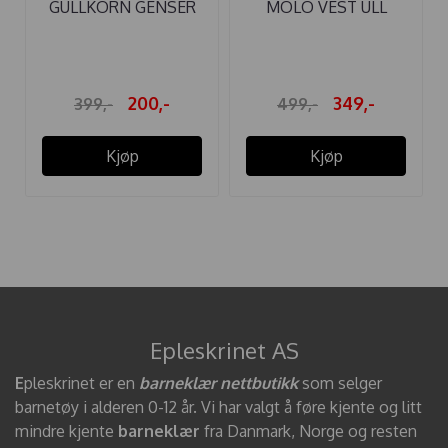
GULLKORN GENSER
MOLO VEST ULL
FUN SOFT ROSA
GILBERTE MOTH ...
200,-
349,-
399,-
499,-
Kjøp
Kjøp
Epleskrinet AS
E
pleskrinet er en
barneklær nettbutikk
som selger
barnetøy i alderen 0-12 år. Vi har valgt å føre kjente og litt
mindre kjente
barneklær
fra Danmark, Norge og resten