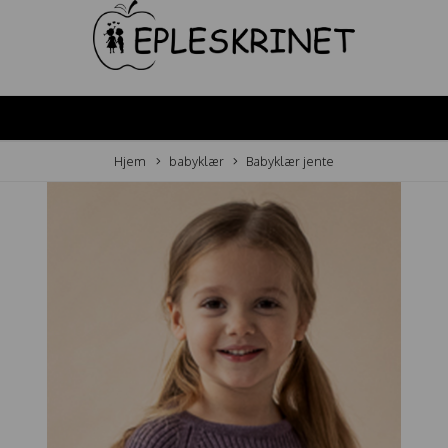
Hjem
babyklær
Babyklær jente