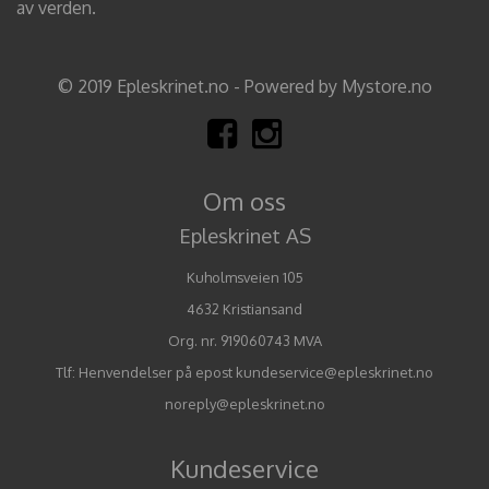
av verden.
© 2019 Epleskrinet.no - Powered by Mystore.no
Om oss
Epleskrinet AS
Kuholmsveien 105
4632 Kristiansand
Org. nr. 919060743 MVA
Tlf:
Henvendelser på epost kundeservice@epleskrinet.no
noreply@epleskrinet.no
Kundeservice