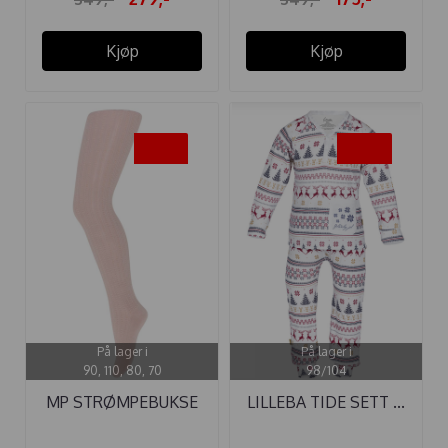
Kjøp
Kjøp
-35%
-25%
På lager i
På lager i
90, 110, 80, 70
98/104
MP STRØMPEBUKSE
LILLEBA TIDE SETT ...
INGER BOMULL ...