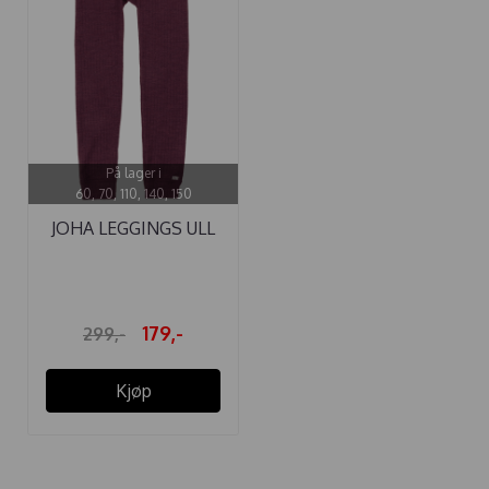
På lager i
60, 70, 110, 140, 150
JOHA LEGGINGS ULL
PLOMME
179,-
299,-
Kjøp