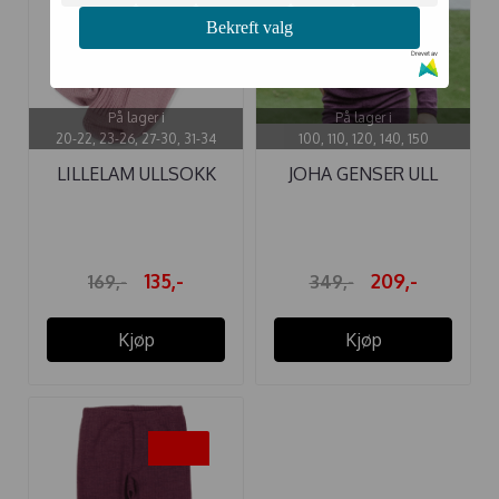
Bekreft valg
Drevet av
På lager i
På lager i
20-22, 23-26, 27-30, 31-34
100, 110, 120, 140, 150
LILLELAM ULLSOKK
JOHA GENSER ULL
RIBB LYNG
PLOMME
135,-
209,-
169,-
349,-
Kjøp
Kjøp
-40%