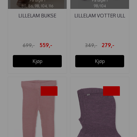
På lager i
På lager i
80, 86, 98, 104, 116
98/104
LILLELAM BUKSE
LILLELAM VOTTER ULL
CLASSIC RIBB ...
RIBB ...
559,-
279,-
699,-
349,-
Kjøp
Kjøp
-20%
-20%