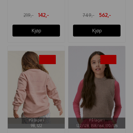
142,-
562,-
219,-
749,-
Kjøp
Kjøp
-50%
-30%
På lager i
På lager i
98, 122
122/128, 158/164, 170/176