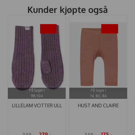
Kunder kjøpte også
-20%
-50%
På lager i
På lager i
98/104
74, 80, 86
LILLELAM VOTTER ULL
HUST AND CLAIRE
RIBB ...
LEGGINGS ULL ...
279,-
175,-
349,-
349,-