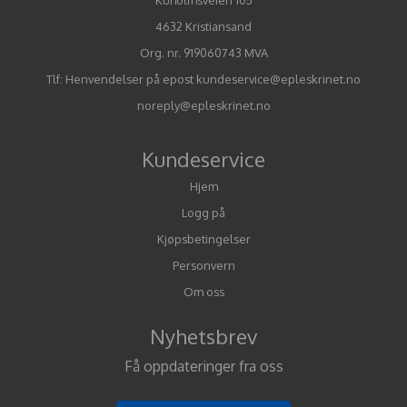
4632 Kristiansand
Org. nr. 919060743 MVA
Tlf:
Henvendelser på epost kundeservice@epleskrinet.no
noreply@epleskrinet.no
Kundeservice
Hjem
Logg på
Kjøpsbetingelser
Personvern
Om oss
Nyhetsbrev
Få oppdateringer fra oss