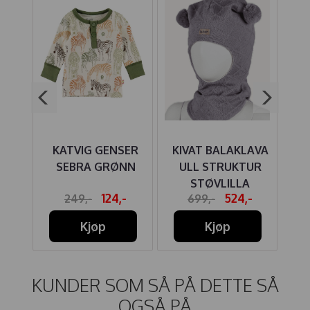
 ULL
KATVIG GENSER
KIVAT BALAKLAVA
KI
ET
SEBRA GRØNN
ULL STRUKTUR
STØVLILLA
-
124,-
524,-
249,-
699,-
Kjøp
Kjøp
KUNDER SOM SÅ PÅ DETTE SÅ
OGSÅ PÅ