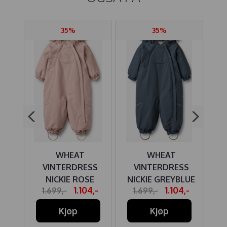
35%
35%
MULL
WHEAT
WHEAT
KI
LÅ
VINTERDRESS
VINTERDRESS
NICKIE ROSE
NICKIE GREYBLUE
D
-
1.104,-
1.104,-
1.699,-
1.699,-
ET
POWDER
Kjøp
Kjøp