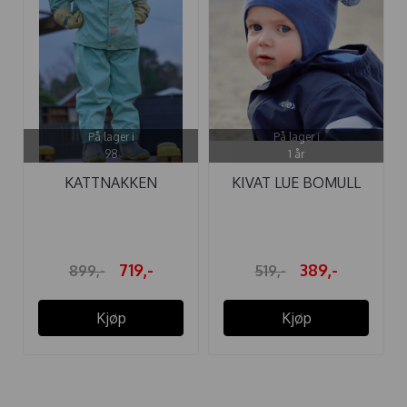
På lager i
På lager i
98
1 år
KATTNAKKEN
KIVAT LUE BOMULL
REGNSETT YR JANE ...
KNYTTING BLÅ ...
719,-
389,-
899,-
519,-
Kjøp
Kjøp