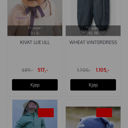
På lager i
På lager i
0-1 år
92, 98
KIVAT LUE ULL
WHEAT VINTERDRESS
KNYTTING ...
NICKIE ...
517,-
1.105,-
689,-
1.700,-
Kjøp
Kjøp
-20%
-25%