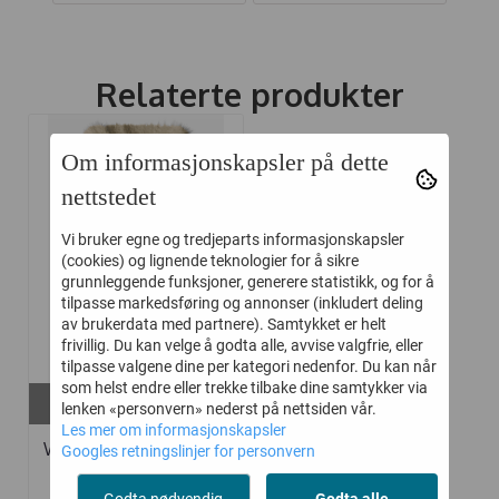
Relaterte produkter
Om informasjonskapsler på dette
-35%
nettstedet
Vi bruker egne og tredjeparts informasjonskapsler
(cookies) og lignende teknologier for å sikre
grunnleggende funksjoner, generere statistikk, og for å
tilpasse markedsføring og annonser (inkludert deling
av brukerdata med partnere). Samtykket er helt
frivillig. Du kan velge å godta alle, avvise valgfrie, eller
tilpasse valgene dine per kategori nedenfor. Du kan når
som helst endre eller trekke tilbake dine samtykker via
På lager i
lenken «personvern» nederst på nettsiden vår.
92, 98
Les mer om informasjonskapsler
WHEAT VINTERDRESS
Googles retningslinjer for personvern
NICKIE ...
Godta nødvendig
Godta alle