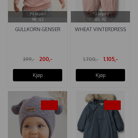
På lager i
På lager i
98, 122
80, 92
GULLKORN GENSER
WHEAT VINTERDRESS
FUN SOFT ROSA
NICKIE ROSE ...
200,-
1.105,-
399,-
1.700,-
Kjøp
Kjøp
-25%
-35%