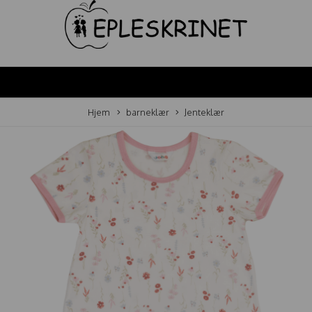
Hjem
barneklær
Jenteklær