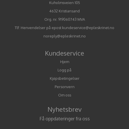
Kuholmsveien 105
4632 Kristiansand
Org. nr. 919060743 MVA
Tlf:
Henvendelser på epost kundeservice@epleskrinet.no
noreply@epleskrinet.no
Kundeservice
Hjem
Logg på
Kjøpsbetingelser
Personvern
Om oss
Nyhetsbrev
Få oppdateringer fra oss