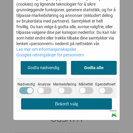
(cookies) og lignende teknologier for å sikre
grunnleggende funksjoner, generere statistikk, og for å
tilpasse markedsføring og annonser (inkludert deling
av brukerdata med partnere). Samtykket er helt
frivillig. Du kan velge å godta alle, avvise valgfrie, eller
tilpasse valgene dine per kategori nedenfor. Du kan når
som helst endre eller trekke tilbake dine samtykker via
lenken «personvern» nederst på nettsiden vår.
Les mer om informasjonskapsler
KKE
MOLO T-SKJORTE
JOHA LEGGINGS
JO
Googles retningslinjer for personvern
RA
RILEY BLUISH
ULL CREME
SURFER
Godta nødvendig
Godta alle
,-
279,-
199,-
399,-
399,-
Kjøp
Kjøp
Nødvendig
Analyse
Markedsføring
Målrettet
Egendefinert
Bekreft valg
KUNDER SOM SÅ PÅ DETTE SÅ
Drevet av
OGSÅ PÅ