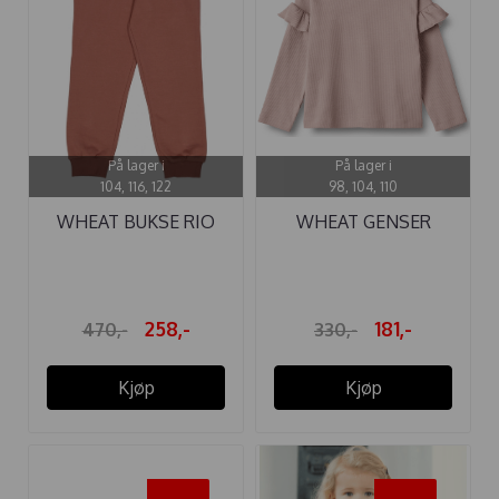
På lager i
På lager i
104, 116, 122
98, 104, 110
WHEAT BUKSE RIO
WHEAT GENSER
VINTAGE ROSE
BELINDA DRY ROSE
258,-
181,-
470,-
330,-
Kjøp
Kjøp
-50%
-50%