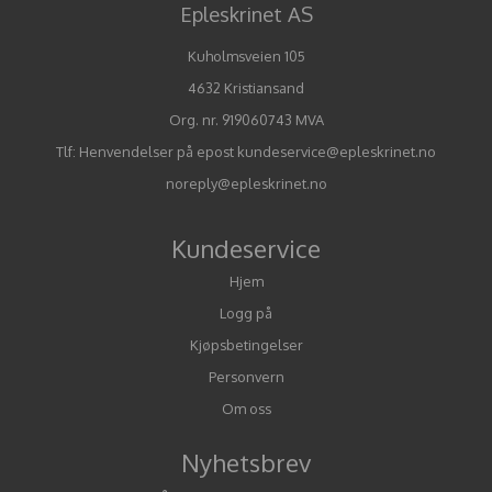
Epleskrinet AS
Kuholmsveien 105
4632 Kristiansand
Org. nr. 919060743 MVA
Tlf:
Henvendelser på epost kundeservice@epleskrinet.no
noreply@epleskrinet.no
Kundeservice
Hjem
Logg på
Kjøpsbetingelser
Personvern
Om oss
Nyhetsbrev