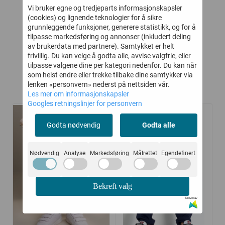
RM
Vi bruker egne og tredjeparts informasjonskapsler
-
422,-
486,-
649,-
749,-
(cookies) og lignende teknologier for å sikre
grunnleggende funksjoner, generere statistikk, og for å
Kjøp
Kjøp
tilpasse markedsføring og annonser (inkludert deling
av brukerdata med partnere). Samtykket er helt
frivillig. Du kan velge å godta alle, avvise valgfrie, eller
tilpasse valgene dine per kategori nedenfor. Du kan når
som helst endre eller trekke tilbake dine samtykker via
lenken «personvern» nederst på nettsiden vår.
Relaterte produkter
Les mer om informasjonskapsler
Googles retningslinjer for personvern
Godta nødvendig
Godta alle
-45%
-50%
Nødvendig
Analyse
Markedsføring
Målrettet
Egendefinert
Bekreft valg
Drevet av