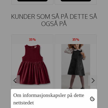
KUNDER SOM SÅ PÅ DETTE SÅ
OGSÅ PÅ
35%
35%
Om informasjonskapsler på dette
N
WHEAT KJOLE
MARMAR KJOLE
HU
nettstedet
LL
THELMA RUBY RED
DOKA NIGHT