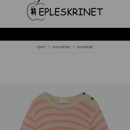
Hjem
barneklær
Jenteklær