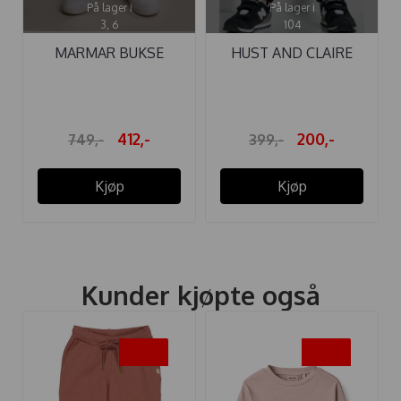
På lager i
På lager i
3, 6
104
MARMAR BUKSE
HUST AND CLAIRE
PRIMO CHINO ...
BUKSE TRISTAN ...
412,-
200,-
749,-
399,-
Kjøp
Kjøp
Kunder kjøpte også
-45%
-45%