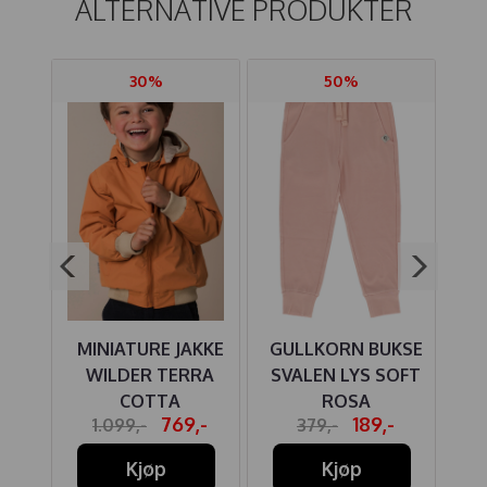
ALTERNATIVE PRODUKTER
30%
50%
MINIATURE JAKKE
GULLKORN BUKSE
ER
WILDER TERRA
SVALEN LYS SOFT
K
COTTA
ROSA
-
769,-
189,-
1.099,-
379,-
Kjøp
Kjøp