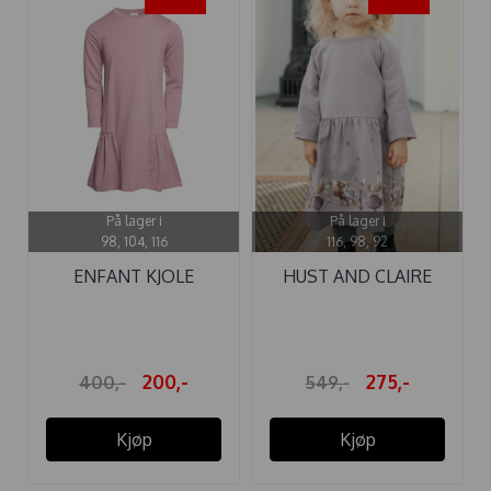
På lager i
På lager i
98, 104, 116
116, 98, 92
ENFANT KJOLE
HUST AND CLAIRE
BAMBUS WOODROSE
KJOLE DONNA ...
200,-
275,-
400,-
549,-
Kjøp
Kjøp