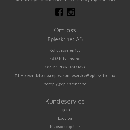
Om oss
Epleskrinet AS
Kuholmsveien 105
4632 Kristiansand
Org. nr. 919060743 MVA
Tlf:
Henvendelser på epost kundeservice@epleskrinet.no
noreply@epleskrinet.no
Kundeservice
Hjem
Logg på
Kjøpsbetingelser