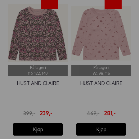
-40%
-40%
På lager i
På lager i
116, 122, 140
92, 98, 116
HUST AND CLAIRE
HUST AND CLAIRE
GENSER ...
GENSER ULL ...
239,-
281,-
399,-
469,-
Kjøp
Kjøp