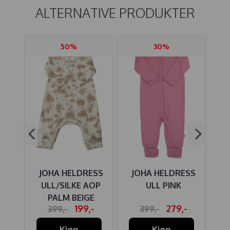
ALTERNATIVE PRODUKTER
50%
30%
ER
JOHA HELDRESS
JOHA HELDRESS
RUN
ULL/SILKE AOP
ULL PINK
UL
PALM BEIGE
P
-
199,-
279,-
399,-
399,-
Kjøp
Kjøp