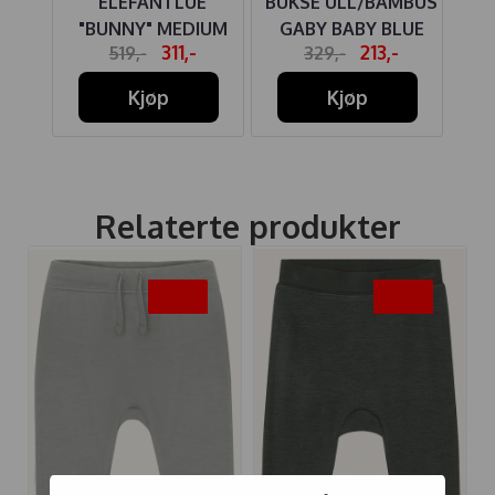
CHED
ELEFANTLUE
BUKSE ULL/BAMBUS
B
IGHT
"BUNNY" MEDIUM
GABY BABY BLUE
-
311,-
213,-
519,-
329,-
GREY MELANGE
Kjøp
Kjøp
Relaterte produkter
-35%
-35%