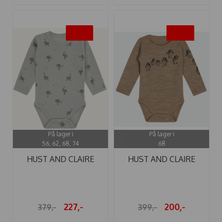
-40%
-50%
På lager i
På lager i
56, 62, 68, 74
68
HUST AND CLAIRE
HUST AND CLAIRE
BODY ...
BODY ULL BO ...
227,-
200,-
379,-
399,-