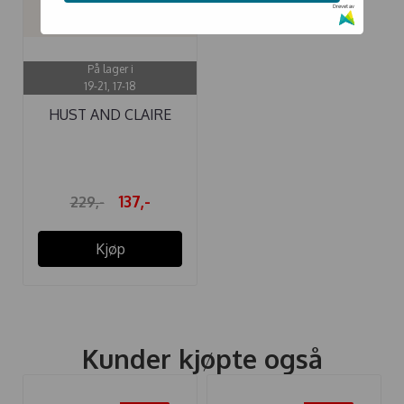
Drevet av
På lager i
19-21, 17-18
HUST AND CLAIRE
SOKKER 3-PAKK ...
137,-
229,-
Kjøp
Kunder kjøpte også