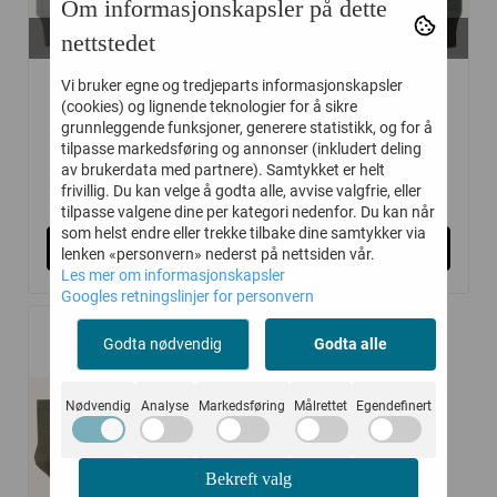
Om informasjonskapsler på dette
På lager i
På lager i
nettstedet
56, 62, 68, 74
56, 74, 80, 92, 98
HUST AND CLAIRE
HUST AND CLAIRE
Vi bruker egne og tredjeparts informasjonskapsler
(cookies) og lignende teknologier for å sikre
BUKSE ...
BUKSE ULL ...
grunnleggende funksjoner, generere statistikk, og for å
tilpasse markedsføring og annonser (inkludert deling
av brukerdata med partnere). Samtykket er helt
214,-
214,-
329,-
329,-
frivillig. Du kan velge å godta alle, avvise valgfrie, eller
tilpasse valgene dine per kategori nedenfor. Du kan når
som helst endre eller trekke tilbake dine samtykker via
Kjøp
Kjøp
lenken «personvern» nederst på nettsiden vår.
Les mer om informasjonskapsler
Googles retningslinjer for personvern
Godta nødvendig
Godta alle
-40%
Nødvendig
Analyse
Markedsføring
Målrettet
Egendefinert
Bekreft valg