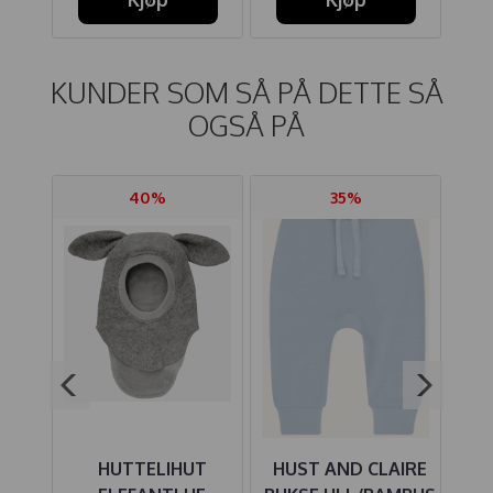
KUNDER SOM SÅ PÅ DETTE SÅ
OGSÅ PÅ
40%
35%
SE
HUTTELIHUT
HUST AND CLAIRE
HU