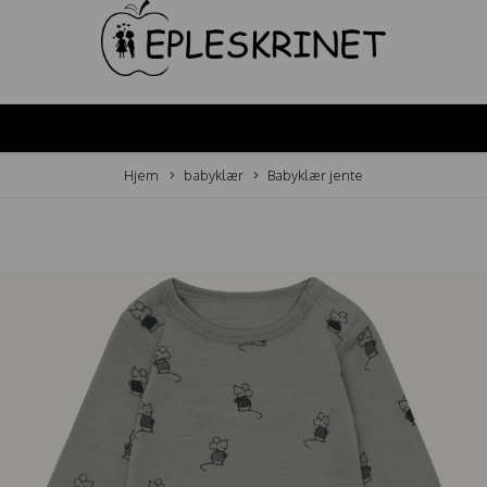
Hjem
babyklær
Babyklær jente