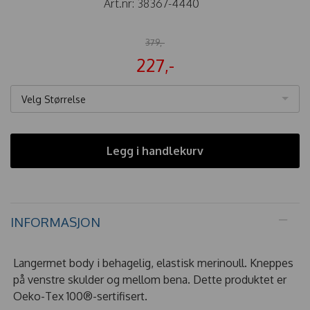
Art.nr:
38367-4440
379,-
227,-
Velg Størrelse
Legg i handlekurv
INFORMASJON
Langermet body i behagelig, elastisk merinoull. Kneppes
på venstre skulder og mellom bena. Dette produktet er
Oeko-Tex 100®-sertifisert.