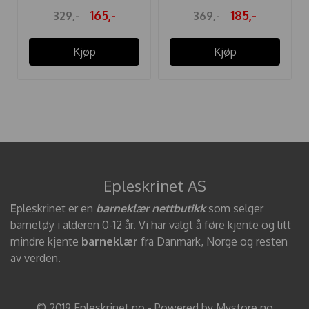
165,-
185,-
329,-
369,-
Kjøp
Kjøp
Epleskrinet AS
E
pleskrinet er en
barneklær nettbutikk
som selger
barnetøy i alderen 0-12 år. Vi har valgt å føre kjente og litt
mindre kjente
barneklær
fra Danmark, Norge og resten
av verden.
© 2019 Epleskrinet.no - Powered by Mystore.no