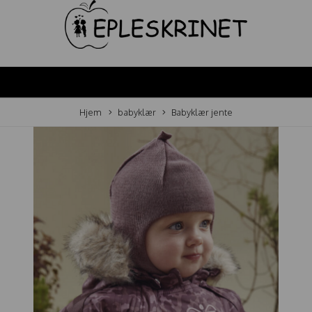
Hjem
babyklær
Babyklær jente