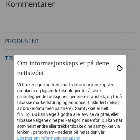
Kommentarer
PRODUSENT
TRUSTPILOT
Om informasjonskapsler på dette
nettstedet
ALTERNATIVE PRODUKTER
Vi bruker egne og tredjeparts informasjonskapsler
(cookies) og lignende teknologier for å sikre
grunnleggende funksjoner, generere statistikk, og for å
45%
50%
tilpasse markedsføring og annonser (inkludert deling
av brukerdata med partnere). Samtykket er helt
frivillig. Du kan velge å godta alle, avvise valgfrie, eller
tilpasse valgene dine per kategori nedenfor. Du kan når
som helst endre eller trekke tilbake dine samtykker via
lenken «personvern» nederst på nettsiden vår.
Les mer om informasjonskapsler