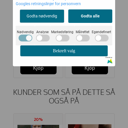
Googles retningslinjer for personvern
Godta nødvendig
Godta alle
Nødvendig
Analyse
Markedsføring
Målrettet
Egendefinert
WHEAT
HUMMEL
SS
VINTERDRESS ADI
VINTERDRESS
VI
LUE
TECH DRY LILAC
MOON TEX BLACK
Bekreft valg
,-
934,-
800,-
1.699,-
1.600,-
IRIS
Drevet av
Kjøp
Kjøp
KUNDER SOM SÅ PÅ DETTE SÅ
OGSÅ PÅ
20%