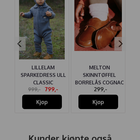
UE
LILLELAM
MELTON
HU
 ULL
SPARKEDRESS ULL
SKINNTØFFEL
BU
CLASSIC
BORRELÅS COGNAC
-
799,-
299,-
999,-
MELLOMBLÅ
Kjøp
Kjøp
Kunder kjøpte også