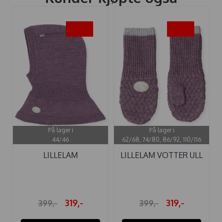
-20%
-20%
På lager i
På lager i
44/46
62/68, 74/80, 86/92, 110/116
LILLELAM
LILLELAM VOTTER ULL
FINLANDSHETTE ...
CLASSIC ...
319,-
319,-
399,-
399,-