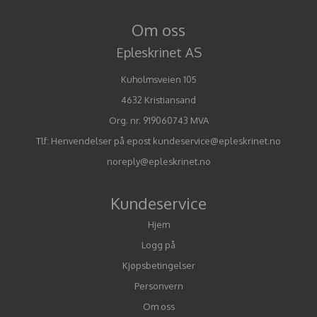
Om oss
Epleskrinet AS
Kuholmsveien 105
4632 Kristiansand
Org. nr. 919060743 MVA
Tlf:
Henvendelser på epost kundeservice@epleskrinet.no
noreply@epleskrinet.no
Kundeservice
Hjem
Logg på
Kjøpsbetingelser
Personvern
Om oss