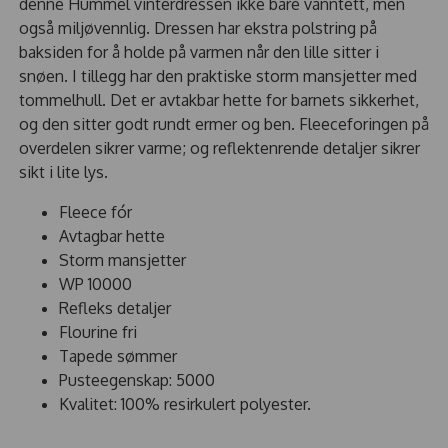
denne Hummel vinterdressen ikke bare vanntett, men
også miljøvennlig. Dressen har ekstra polstring på
baksiden for å holde på varmen når den lille sitter i
snøen. I tillegg har den praktiske storm mansjetter med
tommelhull. Det er avtakbar hette for barnets sikkerhet,
og den sitter godt rundt ermer og ben. Fleeceforingen på
overdelen sikrer varme; og reflektenrende detaljer sikrer
sikt i lite lys.
Fleece fór
Avtagbar hette
Storm mansjetter
WP 10000
Refleks detaljer
Flourine fri
Tapede sømmer
Pusteegenskap: 5000
Kvalitet: 100% resirkulert polyester.