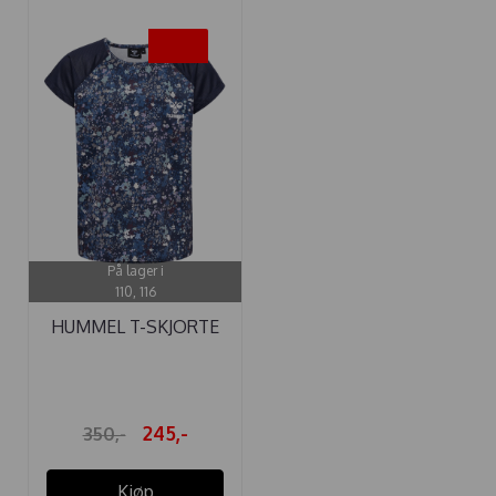
-30%
På lager i
110, 116
HUMMEL T-SKJORTE
TESSA BLACK ...
245,-
350,-
Kjøp