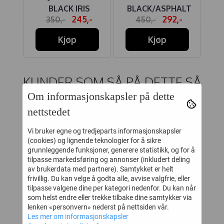
BLACK IRIS
BLACK/ASPHALT
-
245,-
292,-
350,-
450,-
Kjøp
Kjøp
KUNDER SOM SÅ PÅ DETTE SÅ
OGSÅ PÅ
Om informasjonskapsler på dette
nettstedet
25%
Vi bruker egne og tredjeparts informasjonskapsler
(cookies) og lignende teknologier for å sikre
grunnleggende funksjoner, generere statistikk, og for å
tilpasse markedsføring og annonser (inkludert deling
av brukerdata med partnere). Samtykket er helt
frivillig. Du kan velge å godta alle, avvise valgfrie, eller
tilpasse valgene dine per kategori nedenfor. Du kan når
som helst endre eller trekke tilbake dine samtykker via
lenken «personvern» nederst på nettsiden vår.
Les mer om informasjonskapsler