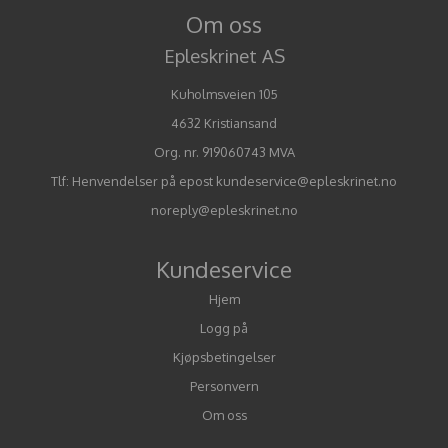
Om oss
Epleskrinet AS
Kuholmsveien 105
4632 Kristiansand
Org. nr. 919060743 MVA
Tlf:
Henvendelser på epost kundeservice@epleskrinet.no
noreply@epleskrinet.no
Kundeservice
Hjem
Logg på
Kjøpsbetingelser
Personvern
Om oss