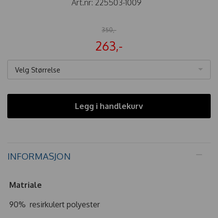
Art.nr:
225503-1009
350,-
263,-
Velg Størrelse
Legg i handlekurv
INFORMASJON
Matriale
90% resirkulert polyester