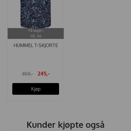
På lager i
110, 116
HUMMEL T-SKJORTE
TESSA BLACK ...
245,-
350,-
Kjøp
Kunder kjøpte også