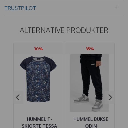
TRUSTPILOT
ALTERNATIVE PRODUKTER
30%
35%
SER
HUMMEL T-
HUMMEL BUKSE
H
DAWN
SKJORTE TESSA
ODIN
CL