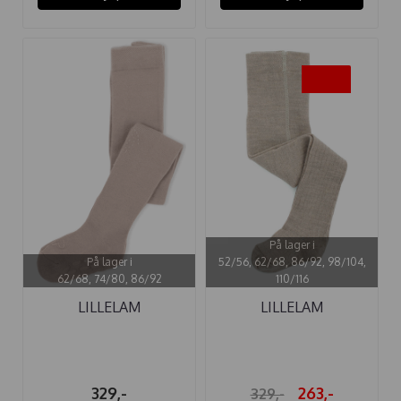
-20%
På lager i
På lager i
52/56, 62/68, 86/92, 98/104,
62/68, 74/80, 86/92
110/116
LILLELAM
LILLELAM
ULLSTRØMPEBUKSE ...
ULLSTRØMPEBUKSE ...
329,-
263,-
329,-