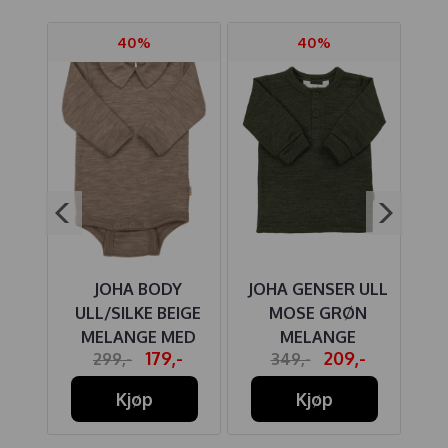
40%
40%
NGS
JOHA BODY
JOHA GENSER ULL
J
DEN
ULL/SILKE BEIGE
MOSE GRØN
NGE
MELANGE MED
MELANGE
-
179,-
209,-
299,-
349,-
KRAGE
Kjøp
Kjøp