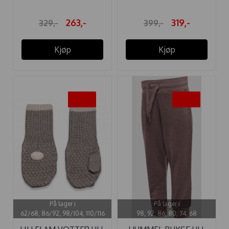
263,-
319,-
329,-
399,-
Kjøp
Kjøp
-20%
-25%
På lager i
På lager i
62/68, 86/92, 98/104, 110/116
98, 92, 86, 80, 74, 68