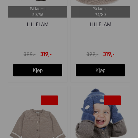
På lager i
På lager i
50/56
74/80
LILLELAM
LILLELAM
BABYTØFLER ULL ...
BABYTØFLER ULL ...
319,-
319,-
399,-
399,-
Kjøp
Kjøp
-20%
-20%