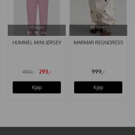
På lager i
På lager i
80, 98, 104
92
HUMMEL MINI JERSEY
MARMAR REGNDRESS
BEE SETT ...
ORION RAINY ...
293,-
999,-
450,-
Kjøp
Kjøp