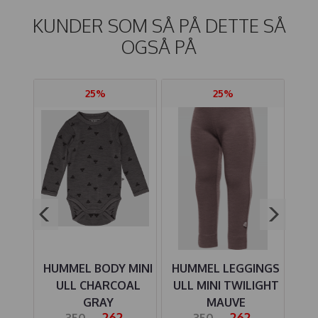
KUNDER SOM SÅ PÅ DETTE SÅ
OGSÅ PÅ
25%
25%
SER
HUMMEL BODY MINI
HUMMEL LEGGINGS
HU
ULL CHARCOAL
ULL MINI TWILIGHT
UVE
GRAY
MAUVE
UL
-
262,-
262,-
350,-
350,-