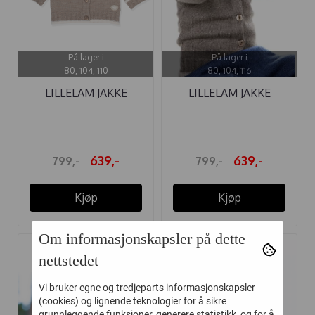
På lager i
På lager i
80, 104, 110
80, 104, 116
LILLELAM JAKKE
LILLELAM JAKKE
CLASSIC BEIGE
CLASSIC BRUN
639,-
639,-
799,-
799,-
Kjøp
Kjøp
Om informasjonskapsler på dette
nettstedet
-20%
-20%
Vi bruker egne og tredjeparts informasjonskapsler
(cookies) og lignende teknologier for å sikre
grunnleggende funksjoner, generere statistikk, og for å