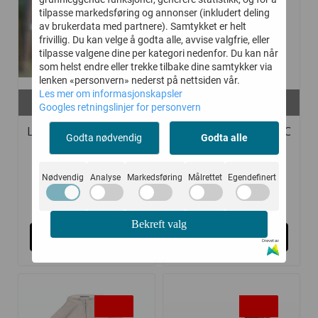
tilpasse markedsføring og annonser (inkludert deling
av brukerdata med partnere). Samtykket er helt
frivillig. Du kan velge å godta alle, avvise valgfrie, eller
tilpasse valgene dine per kategori nedenfor. Du kan når
som helst endre eller trekke tilbake dine samtykker via
lenken «personvern» nederst på nettsiden vår.
Les mer om informasjonskapsler
På lager i
På lager i
Googles retningslinjer for personvern
36-38, 44/46, 52/54
40/42, 36/38
LILLELAM LUE CLASSIC
LILLELAM LUE CLASSIC
Godta nødvendig
Godta alle
BEIGE ...
BRUN ULL
Nødvendig
Analyse
Markedsføring
Målrettet
Egendefinert
359,-
359,-
449,-
449,-
Bekreft valg
Kjøp
Kjøp
Drevet av
-20%
-20%