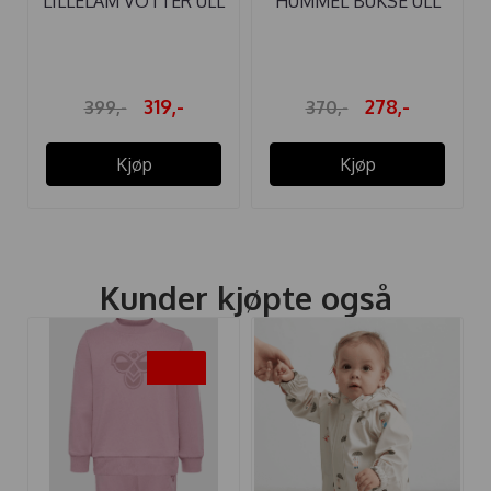
LILLELAM VOTTER ULL
HUMMEL BUKSE ULL
CLASSIC ...
MINI ...
319,-
278,-
399,-
370,-
Kjøp
Kjøp
Kunder kjøpte også
-35%