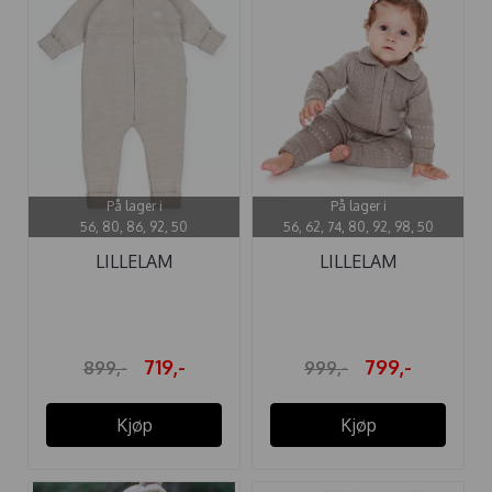
På lager i
På lager i
56, 80, 86, 92, 50
56, 62, 74, 80, 92, 98, 50
LILLELAM
LILLELAM
SPARKEDRESS
SPARKEDRESS ULL ...
CLASSIC ...
719,-
799,-
899,-
999,-
Kjøp
Kjøp