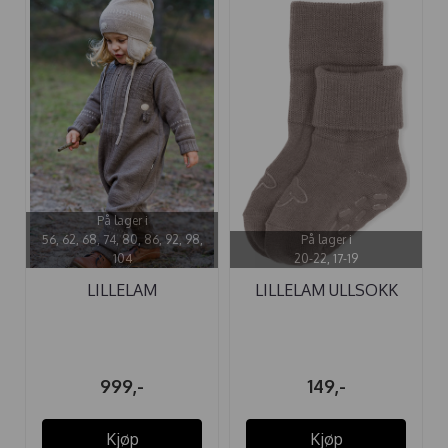
På lager i
56, 62, 68, 74, 80, 86, 92, 98,
På lager i
104
20-22, 17-19
LILLELAM
LILLELAM ULLSOKK
SPARKEDRESS ULL ...
ANTISKLI ...
999,-
149,-
Kjøp
Kjøp