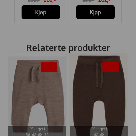
Kjøp
Kjøp
Relaterte produkter
-35%
-40%
På lager i
På lager i
56, 62, 68, 74
62, 68