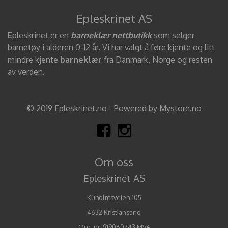
Epleskrinet AS
E
pleskrinet er en
barneklær nettbutikk
som selger
barnetøy i alderen 0-12 år. Vi har valgt å føre kjente og litt
mindre kjente
barneklær
fra Danmark, Norge og resten
av verden.
© 2019 Epleskrinet.no - Powered by Mystore.no
Om oss
Epleskrinet AS
Kuholmsveien 105
4632 Kristiansand
Org. nr. 919060743 MVA