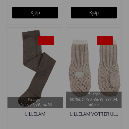
Kjøp
Kjøp
-20%
-20%
På lager i
På lager i
50/56, 74/80, 86/92, 98/104,
50/56, 62/68, 74/80
110/116
LILLELAM
LILLELAM VOTTER ULL
ULLSTRØMPEBUKSE
CLASSIC ...
BRUN