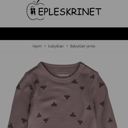
Hjem
babyklær
Babyklær jente