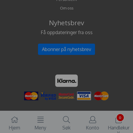
Om oss
Nyhetsbrev
Få oppdateringer fra oss
Abonner på nyhetsbrev
0
Hjem
Meny
Søk
Konto
Handlekur
v