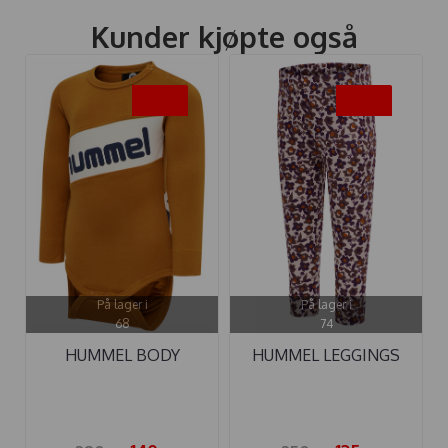
Kunder kjøpte også
-50%
-50%
På lager i
På lager i
68
74
HUMMEL BODY
HUMMEL LEGGINGS
CLEMENT PUMPKIN ...
DORA HUSHED ...