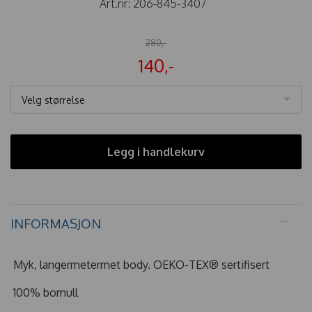
Art.nr:
206-845-3407
280,-
140,-
Velg størrelse
Legg i handlekurv
INFORMASJON
Myk, langermetermet body. OEKO-TEX® sertifisert
100% bomull