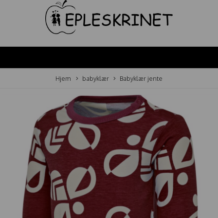
Hjem
babyklær
Babyklær jente