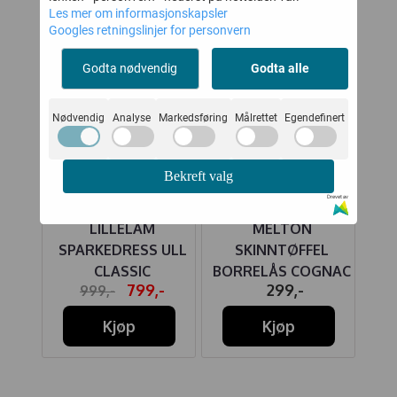
20%
Les mer om informasjonskapsler
Googles retningslinjer for personvern
Godta nødvendig
Godta alle
Nødvendig
Analyse
Markedsføring
Målrettet
Egendefinert
Bekreft valg
Drevet av
UE
LILLELAM
MELTON
HU
 ULL
SPARKEDRESS ULL
SKINNTØFFEL
BU
CLASSIC
BORRELÅS COGNAC
-
799,-
299,-
999,-
MELLOMBLÅ
Kjøp
Kjøp