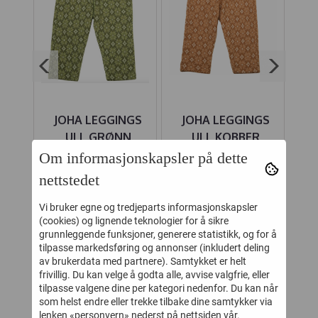
Y
JOHA LEGGINGS
JOHA LEGGINGS
M
RUN
ULL GRØNN
ULL KOBBER
DIAMANT
DIAMANT
Om informasjonskapsler på dette
-
139,-
139,-
279,-
279,-
nettstedet
Kjøp
Kjøp
Vi bruker egne og tredjeparts informasjonskapsler
(cookies) og lignende teknologier for å sikre
grunnleggende funksjoner, generere statistikk, og for å
tilpasse markedsføring og annonser (inkludert deling
KUNDER SOM SÅ PÅ DETTE SÅ
av brukerdata med partnere). Samtykket er helt
OGSÅ PÅ
frivillig. Du kan velge å godta alle, avvise valgfrie, eller
tilpasse valgene dine per kategori nedenfor. Du kan når
som helst endre eller trekke tilbake dine samtykker via
lenken «personvern» nederst på nettsiden vår.