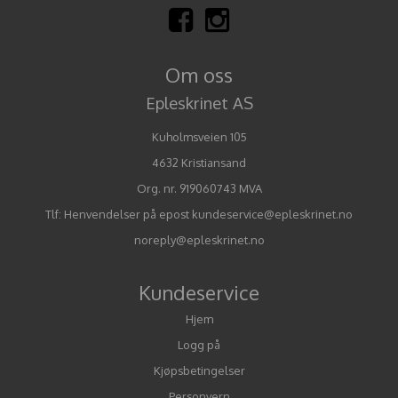
Om oss
Epleskrinet AS
Kuholmsveien 105
4632 Kristiansand
Org. nr. 919060743 MVA
Tlf:
Henvendelser på epost kundeservice@epleskrinet.no
noreply@epleskrinet.no
Kundeservice
Hjem
Logg på
Kjøpsbetingelser
Personvern