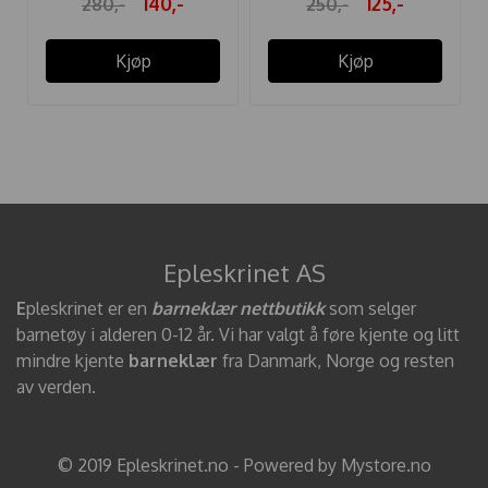
140,-
125,-
280,-
250,-
Kjøp
Kjøp
Epleskrinet AS
E
pleskrinet er en
barneklær nettbutikk
som selger
barnetøy i alderen 0-12 år. Vi har valgt å føre kjente og litt
mindre kjente
barneklær
fra Danmark, Norge og resten
av verden.
© 2019 Epleskrinet.no - Powered by Mystore.no