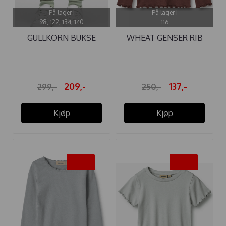
På lager i
På lager i
98, 122, 134, 140
116
GULLKORN BUKSE
WHEAT GENSER RIB
VILLVETTE WARM ...
REESE ...
209,-
137,-
299,-
250,-
Kjøp
Kjøp
-45%
-45%