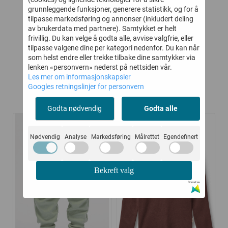
ANT
SUMMER BLUE
CECILIE PUCE
V
grunnleggende funksjoner, generere statistikk, og for å
STRIPE
tilpasse markedsføring og annonser (inkludert deling
-
318,-
520,-
579,-
800,-
av brukerdata med partnere). Samtykket er helt
frivillig. Du kan velge å godta alle, avvise valgfrie, eller
Kjøp
Kjøp
tilpasse valgene dine per kategori nedenfor. Du kan når
som helst endre eller trekke tilbake dine samtykker via
lenken «personvern» nederst på nettsiden vår.
Les mer om informasjonskapsler
Googles retningslinjer for personvern
Kunder kjøpte også
Godta nødvendig
Godta alle
-30%
-45%
Nødvendig
Analyse
Markedsføring
Målrettet
Egendefinert
Bekreft valg
Drevet av