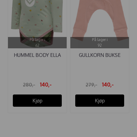
På lager i
På lager i
62
92
HUMMEL BODY ELLA
GULLKORN BUKSE
DESERT SAGE
SVALEN BABY ...
140,-
140,-
280,-
279,-
Kjøp
Kjøp