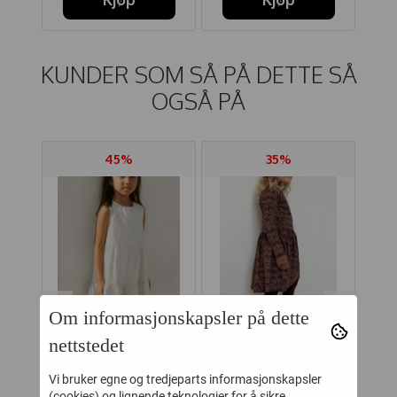
KUNDER SOM SÅ PÅ DETTE SÅ
OGSÅ PÅ
45%
35%
Om informasjonskapsler på dette
nettstedet
 RIB
WHEAT KJOLE LUISE
GRO KJOLE JERSEY
Vi bruker egne og tredjeparts informasjonskapsler
(cookies) og lignende teknologier for å sikre