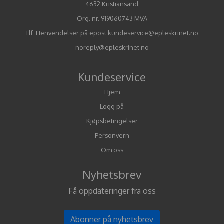
4632 Kristiansand
Org. nr. 919060743 MVA
Tlf:
Henvendelser på epost kundeservice@epleskrinet.no
noreply@epleskrinet.no
Kundeservice
Hjem
Logg på
Kjøpsbetingelser
Personvern
Om oss
Nyhetsbrev
Få oppdateringer fra oss
Abonner på nyhetsbrev