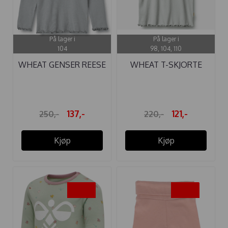
På lager i
På lager i
104
98, 104, 110
WHEAT GENSER REESE
WHEAT T-SKJORTE
RIBB CLOUD ...
IRENE RIB ...
137,-
121,-
250,-
220,-
Kjøp
Kjøp
-50%
-50%