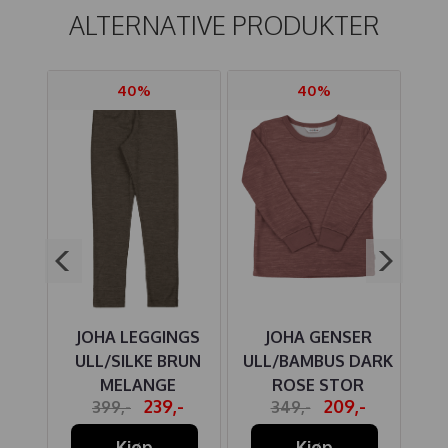
ALTERNATIVE PRODUKTER
40%
40%
ER
JOHA LEGGINGS
JOHA GENSER
H
IGE
ULL/SILKE BRUN
ULL/BAMBUS DARK
M
OR
MELANGE
ROSE STOR
-
239,-
209,-
399,-
349,-
Kjøp
Kjøp