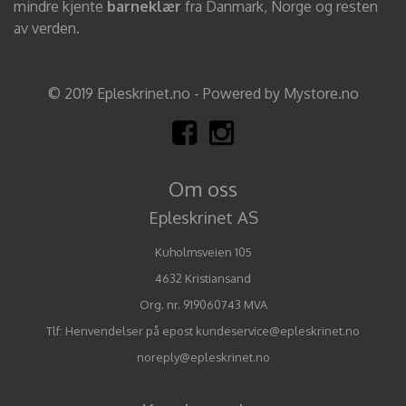
mindre kjente
barneklær
fra Danmark, Norge og resten
av verden.
© 2019 Epleskrinet.no - Powered by Mystore.no
Om oss
Epleskrinet AS
Kuholmsveien 105
4632 Kristiansand
Org. nr. 919060743 MVA
Tlf:
Henvendelser på epost kundeservice@epleskrinet.no
noreply@epleskrinet.no