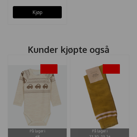
Kjøp
Kunder kjøpte også
-50%
-50%
På lager i
På lager i
68
27-30, 23-26