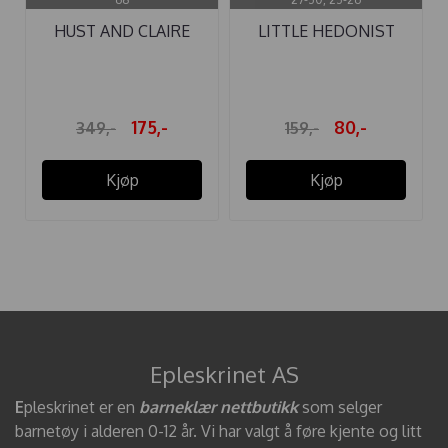
HUST AND CLAIRE
LITTLE HEDONIST
BODY ...
KNESOKKER ...
175,-
80,-
349,-
159,-
Kjøp
Kjøp
Epleskrinet AS
E
pleskrinet er en
barneklær nettbutikk
som selger
barnetøy i alderen 0-12 år. Vi har valgt å føre kjente og litt