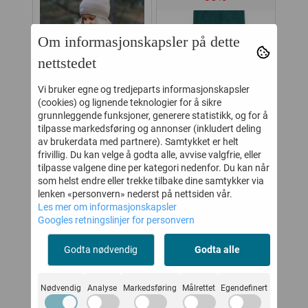
Om informasjonskapsler på dette
nettstedet
Vi bruker egne og tredjeparts informasjonskapsler
(cookies) og lignende teknologier for å sikre
grunnleggende funksjoner, generere statistikk, og for å
tilpasse markedsføring og annonser (inkludert deling
av brukerdata med partnere). Samtykket er helt
frivillig. Du kan velge å godta alle, avvise valgfrie, eller
LILLELAM
JOHA LEGGINGS
tilpasse valgene dine per kategori nedenfor. Du kan når
som helst endre eller trekke tilbake dine samtykker via
L
SPARKEDRESS ULL
COLOURFULL
CL
lenken «personvern» nederst på nettsiden vår.
CLASSIC BRUN
PEACOCK MELANGE
Les mer om informasjonskapsler
-
999,-
124,-
249,-
Googles retningslinjer for personvern
PP
Kjøp
Kjøp
Godta nødvendig
Godta alle
Nødvendig
Analyse
Markedsføring
Målrettet
Egendefinert