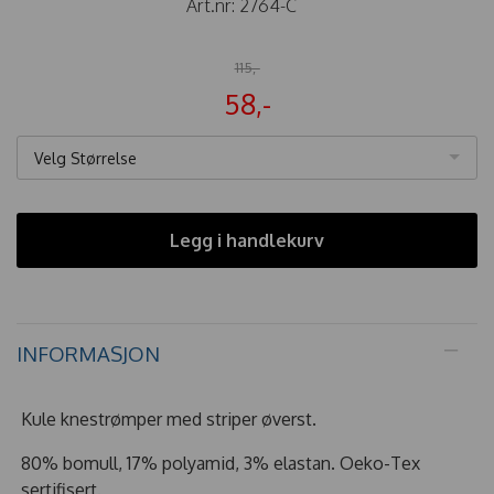
Art.nr:
2764-C
115,-
58,-
Velg Størrelse
Legg i handlekurv
INFORMASJON
Kule knestrømper med striper øverst.
80% bomull, 17% polyamid, 3% elastan. Oeko-Tex
sertifisert.