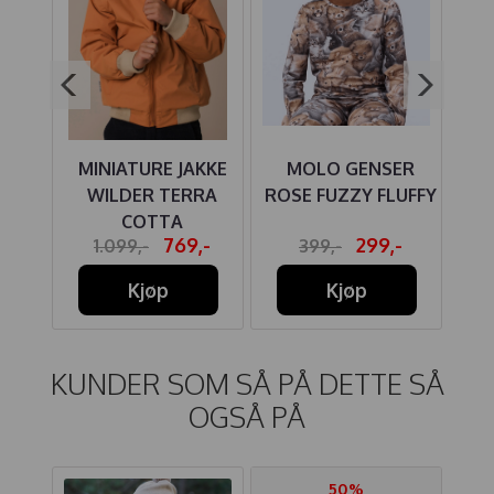
RTE
MINIATURE JAKKE
MOLO GENSER
J
SH
WILDER TERRA
ROSE FUZZY FLUFFY
U
COTTA
-
769,-
299,-
1.099,-
399,-
Kjøp
Kjøp
KUNDER SOM SÅ PÅ DETTE SÅ
OGSÅ PÅ
50%