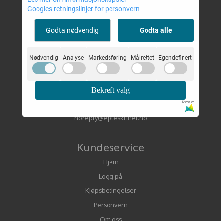
Googles retningslinjer for personvern
Om oss
Godta nødvendig
Godta alle
Epleskrinet AS
Nødvendig
Analyse
Markedsføring
Målrettet
Egendefinert
Kuholmsveien 105
4632 Kristiansand
Org. nr. 919060743 MVA
Bekreft valg
Tlf:
Henvendelser på epost kundeservice@epleskrinet.no
Drevet av
noreply@epleskrinet.no
Kundeservice
Hjem
Logg på
Kjøpsbetingelser
Personvern
Om oss