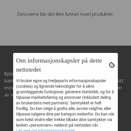
Dessverre ble det ikke funnet noen produkter.
Om informasjonskapsler på dette
Epleskrinet AS
nettstedet
E
pleskrinet er en
barneklær nettbutikk
som selger
barnetøy i alderen 0-12 år. Vi har valgt å føre kjente og litt
Vi bruker egne og tredjeparts informasjonskapsler
(cookies) og lignende teknologier for å sikre
mindre kjente
barneklær
fra Danmark, Norge og resten
grunnleggende funksjoner, generere statistikk, og for å
av verden.
tilpasse markedsføring og annonser (inkludert deling
av brukerdata med partnere). Samtykket er helt
frivillig. Du kan velge å godta alle, avvise valgfrie, eller
tilpasse valgene dine per kategori nedenfor. Du kan når
© 2019 Epleskrinet.no - Powered by Mystore.no
som helst endre eller trekke tilbake dine samtykker via
lenken «personvern» nederst på nettsiden vår.
Les mer om informasjonskapsler