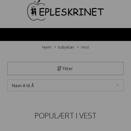
Hjem
babyklær
Vest
Filter
Navn A til Å
POPULÆRT I
VEST