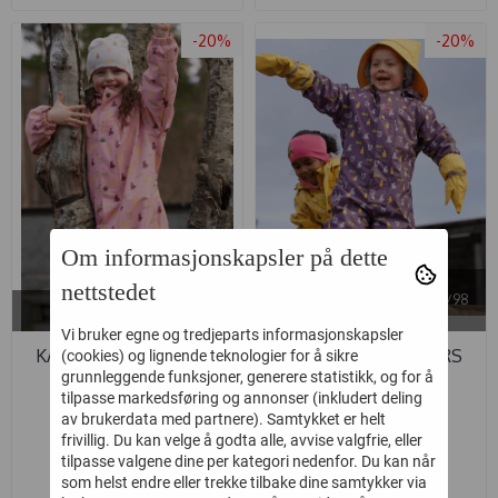
-20%
-20%
Om informasjonskapsler på dette
På lager i
nettstedet
På lager i
12m/80 cm, 2 år/92 cm, 3 år/98
2 år/92 cm
cm, 7 år/122 cm
Vi bruker egne og tredjeparts informasjonskapsler
KATTNAKKEN HELÅRS
KATTNAKKEN HELÅRS
(cookies) og lignende teknologier for å sikre
grunnleggende funksjoner, generere statistikk, og for å
REGNDRESS ...
REGNDRESS ...
Kattnakken
Kattnakken
tilpasse markedsføring og annonser (inkludert deling
av brukerdata med partnere). Samtykket er helt
frivillig. Du kan velge å godta alle, avvise valgfrie, eller
1.119,-
1.119,-
tilpasse valgene dine per kategori nedenfor. Du kan når
1.399,-
1.399,-
som helst endre eller trekke tilbake dine samtykker via