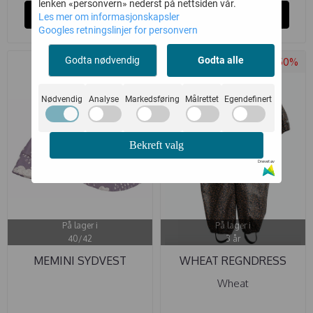
lenken «personvern» nederst på nettsiden vår.
Kjøp
Kjøp
Les mer om informasjonskapsler
Googles retningslinjer for personvern
Godta nødvendig
Godta alle
-50%
Nødvendig
Analyse
Markedsføring
Målrettet
Egendefinert
Bekreft valg
Drevet av
På lager i
På lager i
40/42
3 år
MEMINI SYDVEST
WHEAT REGNDRESS
REGNSKYER FOG ...
MIKA GREYBLUE ...
Wheat