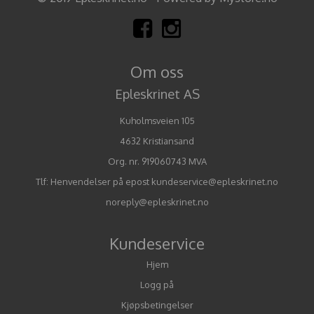
Om oss
Epleskrinet AS
Kuholmsveien 105
4632 Kristiansand
Org. nr. 919060743 MVA
Tlf:
Henvendelser på epost kundeservice@epleskrinet.no
noreply@epleskrinet.no
Kundeservice
Hjem
Logg på
Kjøpsbetingelser