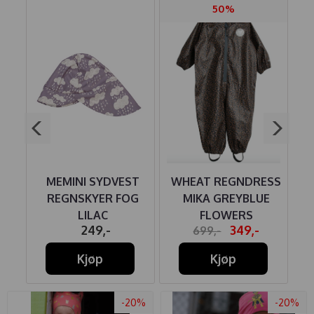
50%
MEMINI SYDVEST
WHEAT REGNDRESS
ESS
REGNSKYER FOG
MIKA GREYBLUE
H
LILAC
FLOWERS
249,-
349,-
699,-
Kjøp
Kjøp
-20%
-20%