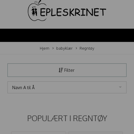
Hjem
babyklær
Regntøy
Filter
Navn A til Å
POPULÆRT I
REGNTØY