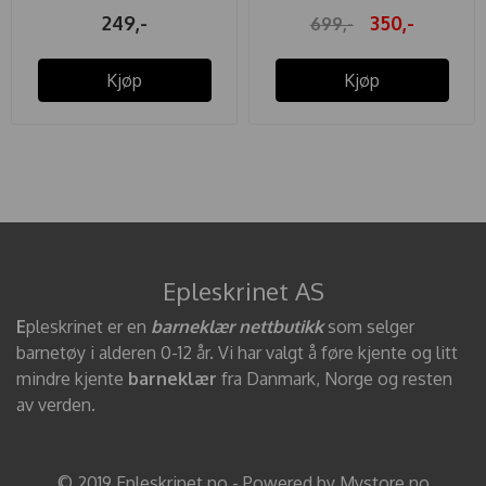
249,-
350,-
699,-
Kjøp
Kjøp
Epleskrinet AS
E
pleskrinet er en
barneklær nettbutikk
som selger
barnetøy i alderen 0-12 år. Vi har valgt å føre kjente og litt
mindre kjente
barneklær
fra Danmark, Norge og resten
av verden.
© 2019 Epleskrinet.no - Powered by Mystore.no