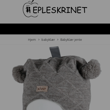
Hjem
babyklær
Babyklær jente