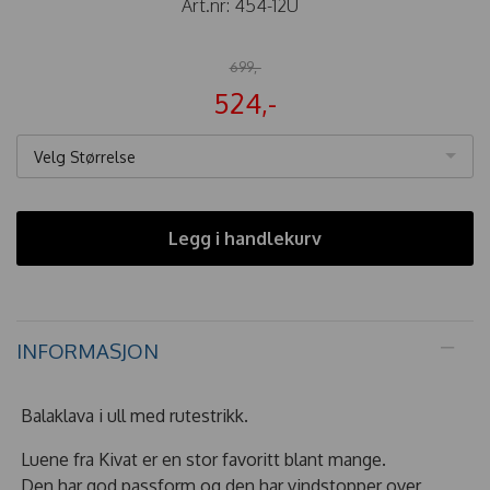
Art.nr:
454-12U
699,-
524,-
Velg Størrelse
Legg i handlekurv
INFORMASJON
Balaklava i ull med rutestrikk.
Luene fra Kivat er en stor favoritt blant mange.
Den har god passform og den har vindstopper over