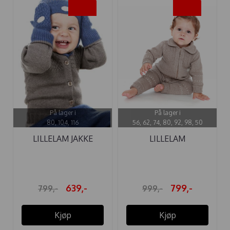
-20%
-20%
På lager i
På lager i
80, 104, 116
56, 62, 74, 80, 92, 98, 50
LILLELAM JAKKE
LILLELAM
CLASSIC BRUN
SPARKEDRESS ULL ...
639,-
799,-
799,-
999,-
Kjøp
Kjøp