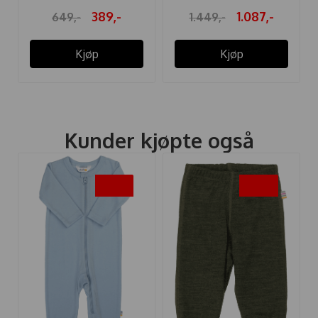
389,-
1.087,-
649,-
1.449,-
Kjøp
Kjøp
Kunder kjøpte også
-30%
-40%