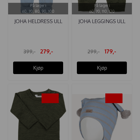
På lager i
På lager i
60, 70, 80, 90, 100
60, 70, 110, 120
JOHA HELDRESS ULL
JOHA LEGGINGS ULL
SKY BLUE
MOSE GRØNN ...
279,-
179,-
399,-
299,-
Kjøp
Kjøp
-40%
-25%