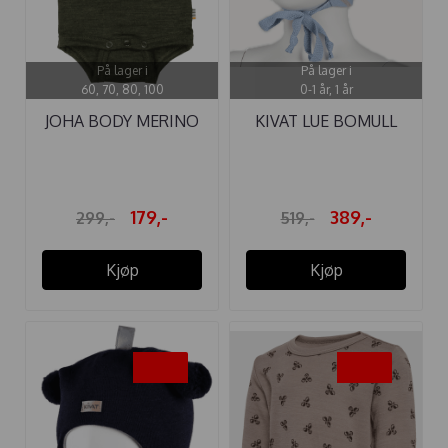
På lager i
På lager i
60, 70, 80, 100
0-1 år, 1 år
JOHA BODY MERINO
KIVAT LUE BOMULL
ULL MELANGE ...
KNYTTING ...
179,-
389,-
299,-
519,-
Kjøp
Kjøp
-25%
-25%