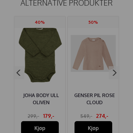
ALTERNATIVE PRODUKTER
40%
50%
LL
JOHA BODY ULL
GENSER PIL ROSE
GE
ALS
OLIVEN
CLOUD
E
-
179,-
274,-
299,-
549,-
Kjøp
Kjøp