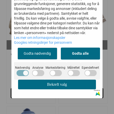
grunnleggende funksjoner, generere statistikk, og for å
tilpasse markedsføring og annonser (inkludert deling
av brukerdata med partnere). Samtykket er helt
frivillig. Du kan velge å godta alle, avvise valgfrie, eller
tilpasse valgene dine per kategori nedenfor. Du kan når
som helst endre eller trekke tilbake dine samtykker via
lenken «personvern» nederst på nettsiden vår.
Les mer om informasjonskapsler
På lager i
På lager i
Googles retningslinjer for personvern
7 år
80, 104, 110
Godta nødvendig
Godta alle
WHEAT VINTERJAKKE
LILLELAM JAKKE
PUFFER MADS ...
CLASSIC BEIGE
Nødvendig
Analyse
Markedsføring
Målrettet
Egendefinert
1.040,-
639,-
1.600,-
799,-
Bekreft valg
Drevet av
Kjøp
Kjøp