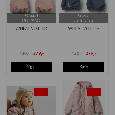
På lager i
På lager i
6-8 år, 10-12 år
6-8 år, 10-12 år
WHEAT VOTTER
WHEAT VOTTER
MONTA ROSE ...
MONTA GREYBLUE
279,-
279,-
430,-
430,-
Kjøp
Kjøp
-35%
-35%