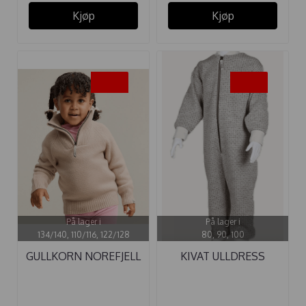
Kjøp
Kjøp
-40%
-25%
På lager i
På lager i
134/140, 110/116, 122/128
80, 90, 100
GULLKORN NOREFJELL
KIVAT ULLDRESS
ULLGENSER ...
NORDISK ...