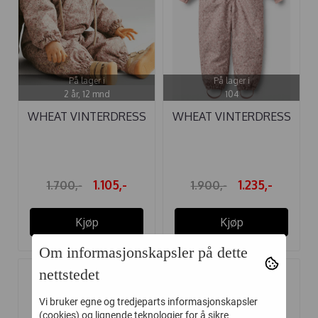
På lager i
På lager i
2 år, 12 mnd
104
WHEAT VINTERDRESS
WHEAT VINTERDRESS
ADI ROSE ...
MIKO ROSE ...
1.105,-
1.235,-
1.700,-
1.900,-
Kjøp
Kjøp
Om informasjonskapsler på dette
nettstedet
-35%
-20%
Vi bruker egne og tredjeparts informasjonskapsler
(cookies) og lignende teknologier for å sikre