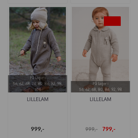
-20%
På lager i
56, 62, 68, 74, 80, 86, 92, 98,
På lager i
104
56, 62, 68, 80, 86, 92, 98
LILLELAM
LILLELAM
SPARKEDRESS ULL ...
SPARKEDRESS ULL ...
999,-
799,-
999,-