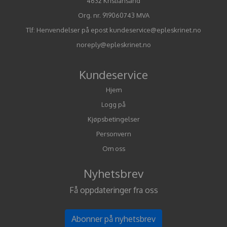
4632 Kristiansand
Org. nr. 919060743 MVA
Tlf:
Henvendelser på epost kundeservice@epleskrinet.no
noreply@epleskrinet.no
Kundeservice
Hjem
Logg på
Kjøpsbetingelser
Personvern
Om oss
Nyhetsbrev
Få oppdateringer fra oss
Abonner på nyhetsbrev