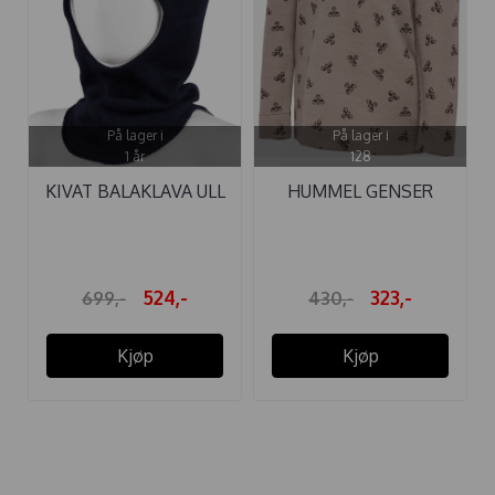
På lager i
På lager i
1 år
128
KIVAT BALAKLAVA ULL
HUMMEL GENSER
SKINNLAPP ...
VILMO ULL ...
524,-
323,-
699,-
430,-
Kjøp
Kjøp