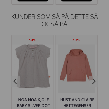
KUNDER SOM SÅ PÅ DETTE SÅ
OGSÅ PÅ
50%
50%
T
NOA NOA KJOLE
HUST AND CLAIRE
J
ARI
BABY SILVER DOT
HETTEGENSER