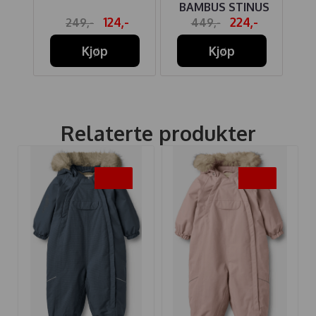
BAMBUS STINUS
-
124,-
224,-
249,-
449,-
ARD
OLD ROSIE
Kjøp
Kjøp
Relaterte produkter
-35%
-35%