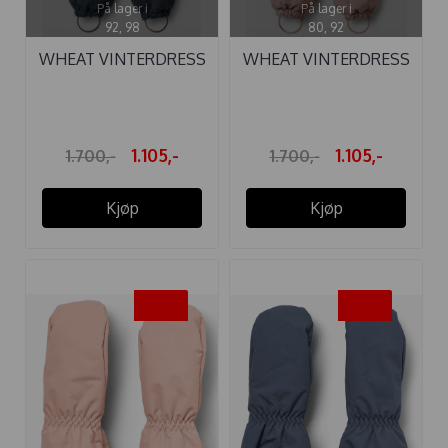
På lager i
På lager i
92, 98
80, 92
WHEAT VINTERDRESS
WHEAT VINTERDRESS
NICKIE ...
NICKIE ROSE ...
1.105,-
1.105,-
1.700,-
1.700,-
Kjøp
Kjøp
-35%
-35%