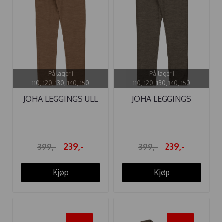
På lager i
På lager i
110, 120, 130, 140, 150
110, 120, 130, 140, 150
JOHA LEGGINGS ULL
JOHA LEGGINGS
VARM BRUN ...
ULL/SILKE BRUN ...
239,-
239,-
399,-
399,-
Kjøp
Kjøp
-40%
-40%