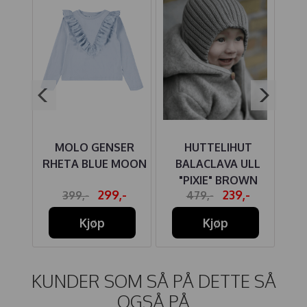
KKE
MOLO GENSER
HUTTELIHUT
JO
RA
RHETA BLUE MOON
BALACLAVA ULL
"PIXIE" BROWN
,-
299,-
239,-
399,-
479,-
MELANGE
Kjøp
Kjøp
KUNDER SOM SÅ PÅ DETTE SÅ
OGSÅ PÅ