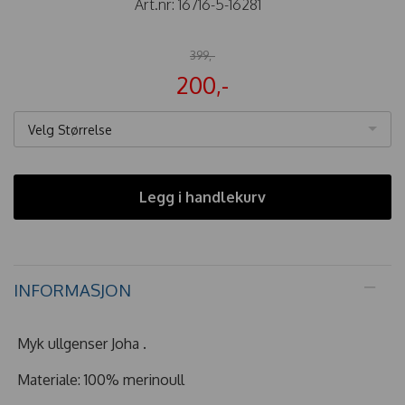
Art.nr:
16716-5-16281
399,-
200,-
Velg Størrelse
Legg i handlekurv
INFORMASJON
Myk ullgenser Joha .
Materiale: 100% merinoull