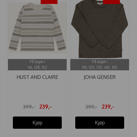
På lager i
På lager i
116, 128, 152
110, 120, 130, 140, 150
HUST AND CLAIRE
JOHA GENSER
GENSER ...
ULL/SILKE BRUN ...
239,-
239,-
399,-
399,-
Kjøp
Kjøp