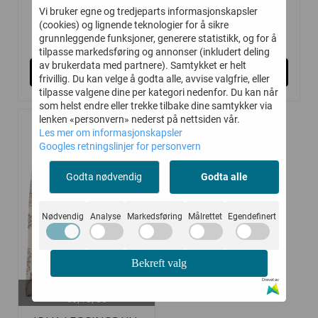
Vi bruker egne og tredjeparts informasjonskapsler
(cookies) og lignende teknologier for å sikre
200,-
200,-
399,-
399,-
grunnleggende funksjoner, generere statistikk, og for å
tilpasse markedsføring og annonser (inkludert deling
av brukerdata med partnere). Samtykket er helt
Kjøp
Kjøp
frivillig. Du kan velge å godta alle, avvise valgfrie, eller
tilpasse valgene dine per kategori nedenfor. Du kan når
som helst endre eller trekke tilbake dine samtykker via
lenken «personvern» nederst på nettsiden vår.
Les mer om informasjonskapsler
-50%
Googles retningslinjer for personvern
Godta nødvendig
Godta alle
Nødvendig
Analyse
Markedsføring
Målrettet
Egendefinert
Bekreft valg
Drevet av
På lager i
60, 70, 80