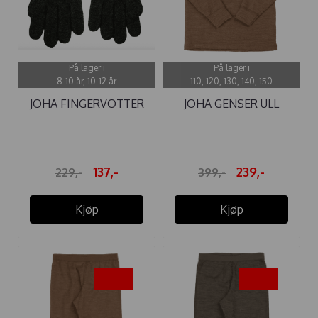
På lager i
På lager i
8-10 år, 10-12 år
110, 120, 130, 140, 150
JOHA FINGERVOTTER
JOHA GENSER ULL
KIDS MØRK ...
VARM BRUN ...
137,-
239,-
229,-
399,-
Kjøp
Kjøp
-40%
-40%