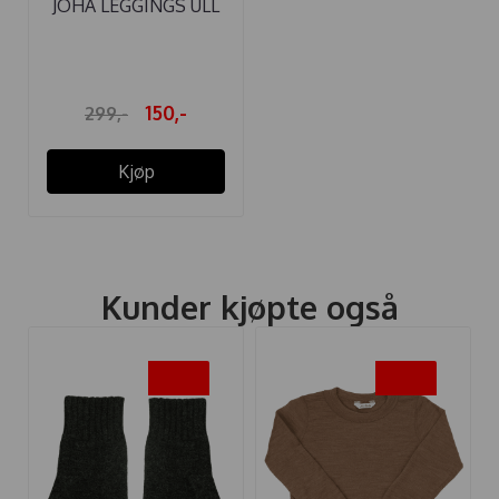
JOHA LEGGINGS ULL
SNOWFLAKE ...
150,-
299,-
Kjøp
Kunder kjøpte også
-40%
-40%