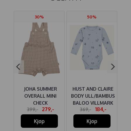
30%
50%
IRE
JOHA SUMMER
HUST AND CLAIRE
HU
OVERALL MINI
BODY ULL/BAMBUS
BO
AKI
CHECK
BALOO VILLMARK
-
279,-
184,-
399,-
369,-
CLOUD BLUE
W
Kjøp
Kjøp