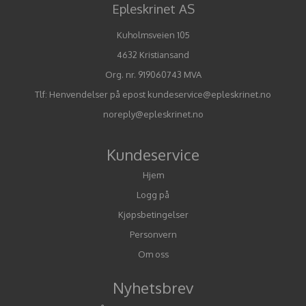
Epleskrinet AS
Kuholmsveien 105
4632 Kristiansand
Org. nr. 919060743 MVA
Tlf:
Henvendelser på epost kundeservice@epleskrinet.no
noreply@epleskrinet.no
Kundeservice
Hjem
Logg på
Kjøpsbetingelser
Personvern
Om oss
Nyhetsbrev