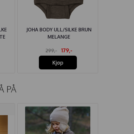
LKE
JOHA BODY ULL/SILKE BRUN
JOHA BOD
TE
MELANGE
SNOW
179,-
299,-
29
Kjøp
Å PÅ