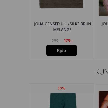
 ULL PINK
JOHA GENSER ULL/SILKE BRUN
JO
MELANGE
79,-
179,-
299,-
Kjøp
KUN
50%