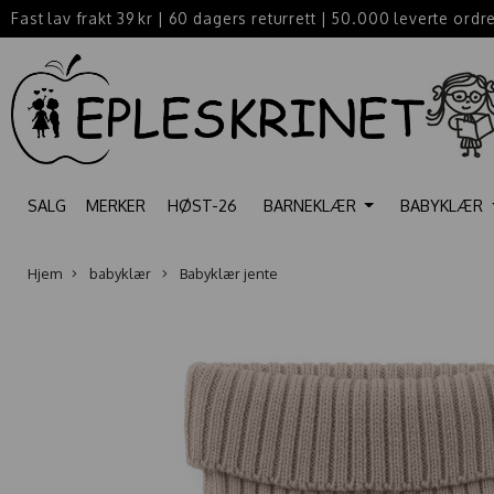
Fast lav frakt 39 kr
|
60 dagers returrett
|
50.000 leverte ordr
SALG
MERKER
HØST-26
BARNEKLÆR
BABYKLÆR
Hjem
babyklær
Babyklær jente