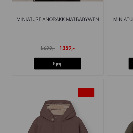
MINIATURE ANORAKK MATBABYWEN
MINIATUR
...
1.359,-
1.699,-
Kjøp
-20%