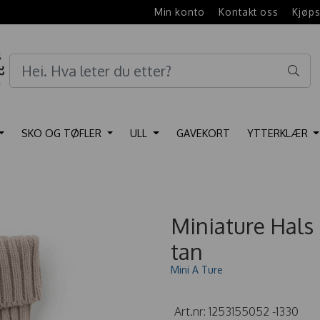
e
Min konto
Kontakt oss
Kjøps
SKO OG TØFLER
ULL
GAVEKORT
YTTERKLÆR
Miniature Hals
tan
Mini A Ture
Art.nr:
1253155052 -1330