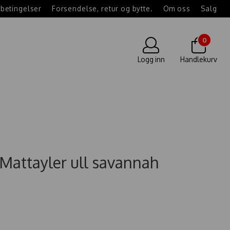
betingelser
Forsendelse, retur og bytte.
Om oss
Salg
0
Logg inn
Handlekurv
 Mattayler ull savannah