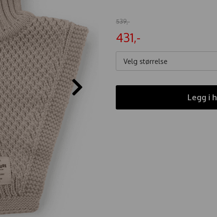
539,-
431,-
Velg størrelse
Legg i 