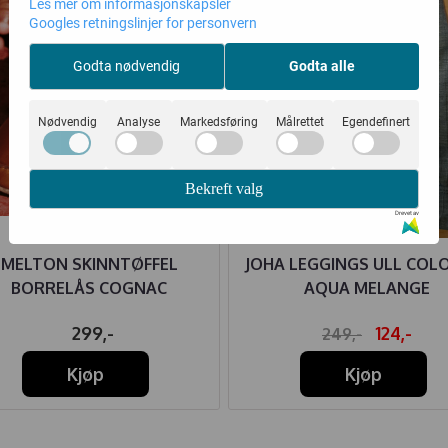
Les mer om informasjonskapsler
Googles retningslinjer for personvern
Godta nødvendig
Godta alle
Nødvendig
Analyse
Markedsføring
Målrettet
Egendefinert
Bekreft valg
Drevet av
MELTON SKINNTØFFEL
JOHA LEGGINGS ULL COL
BORRELÅS COGNAC
AQUA MELANGE
299,-
124,-
249,-
Kjøp
Kjøp