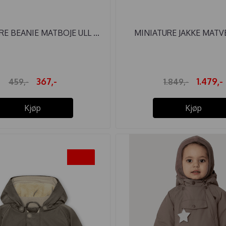
E BEANIE MATBOJE ULL ...
MINIATURE JAKKE MATVEL
367,-
1.479,-
459,-
1.849,-
Kjøp
Kjøp
-20%