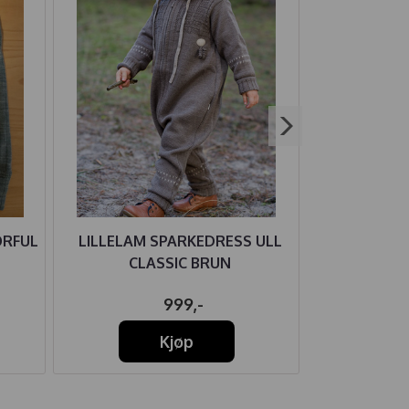
ORFUL
LILLELAM SPARKEDRESS ULL
HUST AN
CLASSIC BRUN
ULL/BAM
999,-
32
Kjøp