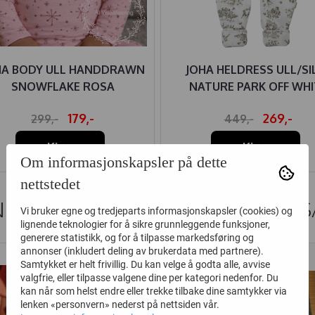
HA BODY ULL HANDDRAWN
JOHA HELDRESS ULL/SI
SNOWFLAKE ROSA
NATURE PARK OFF WHI
179,-
269,-
299,-
449,-
Kjøp
Kjøp
Om informasjonskapsler på dette
nettstedet
DER SOM SÅ PÅ DETTE SÅ OGS
Vi bruker egne og tredjeparts informasjonskapsler (cookies) og
lignende teknologier for å sikre grunnleggende funksjoner,
generere statistikk, og for å tilpasse markedsføring og
annonser (inkludert deling av brukerdata med partnere).
50%
Samtykket er helt frivillig. Du kan velge å godta alle, avvise
valgfrie, eller tilpasse valgene dine per kategori nedenfor. Du
kan når som helst endre eller trekke tilbake dine samtykker via
lenken «personvern» nederst på nettsiden vår.