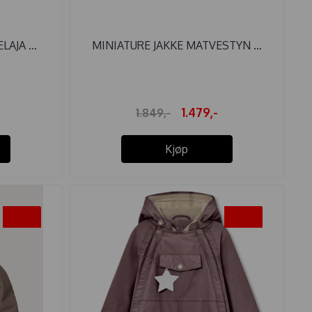
AJA ...
MINIATURE JAKKE MATVESTYN ...
1.479,-
1.849,-
Kjøp
-20%
-20%