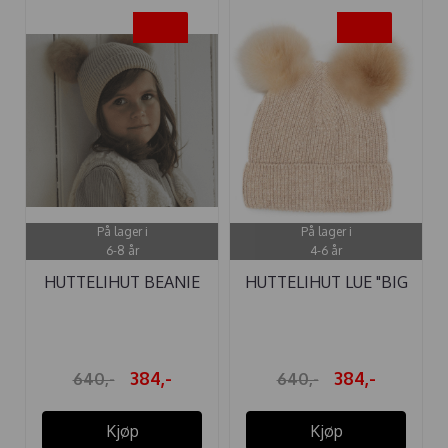
-40%
-40%
På lager i
På lager i
6-8 år
4-6 år
HUTTELIHUT BEANIE
HUTTELIHUT LUE "BIG
POMPOMS ...
PLYS" ...
384,-
384,-
640,-
640,-
Kjøp
Kjøp