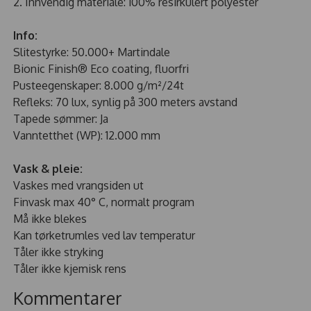
2. Innvendig materiale: 100% resirkulert polyester
Info:
Slitestyrke: 50.000+ Martindale
Bionic Finish® Eco coating, fluorfri
Pusteegenskaper: 8.000 g/m²/24t
Refleks: 70 lux, synlig på 300 meters avstand
Tapede sømmer: Ja
Vanntetthet (WP): 12.000 mm
Vask & pleie:
Vaskes med vrangsiden ut
Finvask max 40° C, normalt program
Må ikke blekes
Kan tørketrumles ved lav temperatur
Tåler ikke stryking
Tåler ikke kjemisk rens
Kommentarer