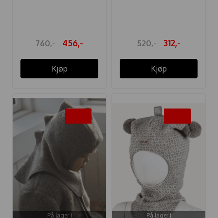
ELEFANTLUE "BIG ...
ELEFANTLUE "BUNNY"
...
456,-
312,-
760,-
520,-
Kjøp
Kjøp
-40%
-25%
På lager i
På lager i