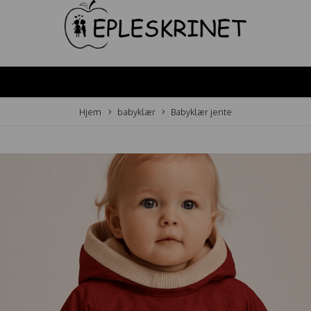
Hjem
babyklær
Babyklær jente