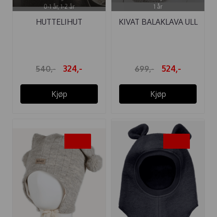
0-1 år, 1-2 år
1 år
HUTTELIHUT
KIVAT BALAKLAVA ULL
ELEFANTLUE "DINO" ...
NORDISK ...
324,-
524,-
540,-
699,-
Kjøp
Kjøp
-25%
-40%