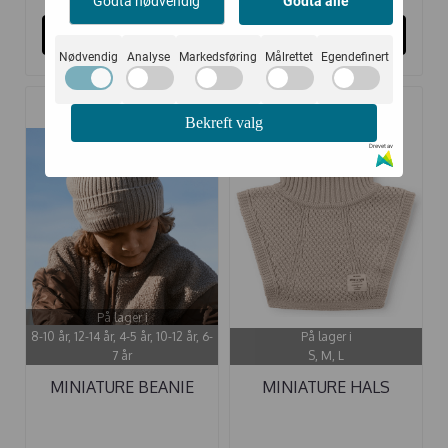
Godta nødvendig
Godta alle
Kjøp
Kjøp
Nødvendig
Analyse
Markedsføring
Målrettet
Egendefinert
Bekreft valg
-20%
-20%
Drevet av
På lager i
8-10 år, 12-14 år, 4-5 år, 10-12 år, 6-
På lager i
7 år
S, M, L
MINIATURE BEANIE
MINIATURE HALS
MATBOJE ULL ...
MATTAYLER ULL ...