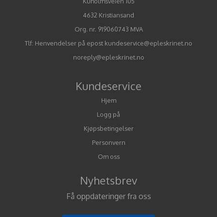
Kuholmsveien 105
4632 Kristiansand
Org. nr. 919060743 MVA
Tlf:
Henvendelser på epost kundeservice@epleskrinet.no
noreply@epleskrinet.no
Kundeservice
Hjem
Logg på
Kjøpsbetingelser
Personvern
Om oss
Nyhetsbrev
Få oppdateringer fra oss