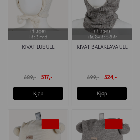
På lager i
På lager i
1 år, 3 mnd
1 år, 2-4 år, 5-8 år
KIVAT LUE ULL
KIVAT BALAKLAVA ULL
KNYTTING ...
BJØRN ...
517,-
524,-
689,-
699,-
Kjøp
Kjøp
-25%
-25%