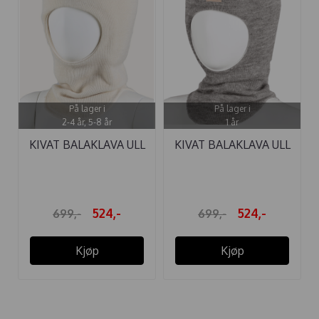
På lager i
På lager i
2-4 år, 5-8 år
1 år
KIVAT BALAKLAVA ULL
KIVAT BALAKLAVA ULL
OFFWHITE ...
SKINNLAPP ...
524,-
524,-
699,-
699,-
Kjøp
Kjøp