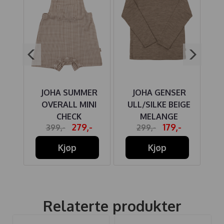
LL
JOHA SUMMER
JOHA GENSER
NY
OVERALL MINI
ULL/SILKE BEIGE
U
CHECK
MELANGE
-
279,-
179,-
399,-
299,-
Kjøp
Kjøp
Relaterte produkter