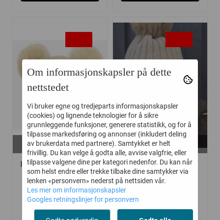
-40%
-40%
Om informasjonskapsler på dette
nettstedet
Vi bruker egne og tredjeparts informasjonskapsler
(cookies) og lignende teknologier for å sikre
grunnleggende funksjoner, generere statistikk, og for å
tilpasse markedsføring og annonser (inkludert deling
På lager i
På lager i
av brukerdata med partnere). Samtykket er helt
4-6 år
8-10 år, 4-6 år, 6-8 år
frivillig. Du kan velge å godta alle, avvise valgfrie, eller
tilpasse valgene dine per kategori nedenfor. Du kan når
HUTTELIHUT LUE "BIG
HUTTELIHUT LUE
som helst endre eller trekke tilbake dine samtykker via
PLYS" ...
"WARMY" SAND
lenken «personvern» nederst på nettsiden vår.
Les mer om informasjonskapsler
Googles retningslinjer for personvern
384,-
384,-
640,-
640,-