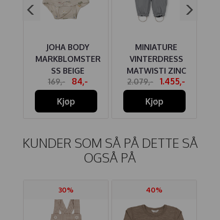
E
JOHA BODY
MINIATURE
SS
MARKBLOMSTER
VINTERDRESS
SS BEIGE
MATWISTI ZINC
4,-
84,-
1.455,-
169,-
2.079,-
2
AN
PURPLE
PE
Kjøp
Kjøp
KUNDER SOM SÅ PÅ DETTE SÅ
OGSÅ PÅ
30%
40%