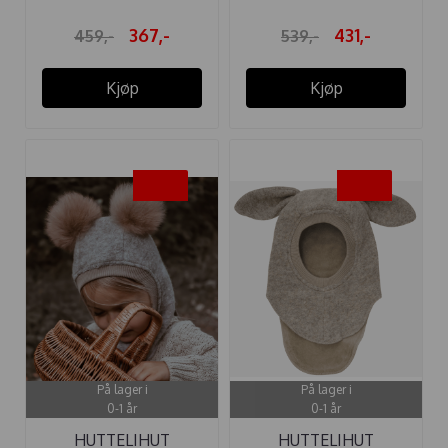
367,-
431,-
459,-
539,-
Kjøp
Kjøp
-40%
-40%
På lager i
På lager i
0-1 år
0-1 år
HUTTELIHUT
HUTTELIHUT