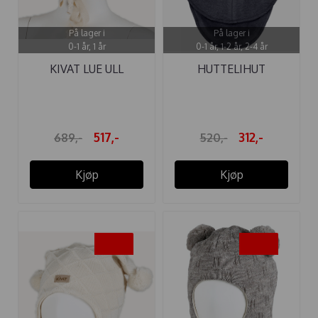
På lager i
På lager i
0-1 år, 1 år
0-1 år, 1-2 år, 2-4 år
KIVAT LUE ULL
HUTTELIHUT
KNYTTING RILLER ...
ELEFANTLUE "PLYS" ...
517,-
312,-
689,-
520,-
Kjøp
Kjøp
-25%
-25%