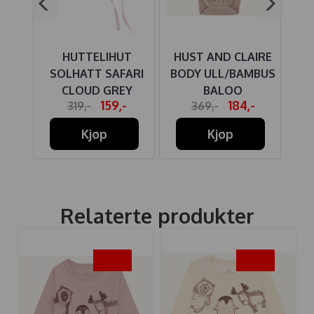
IRE
HUTTELIHUT
HUST AND CLAIRE
HU
BO
SOLHATT SAFARI
BODY ULL/BAMBUS
BO
ITE
CLOUD GREY
BALOO
B
-
159,-
184,-
319,-
369,-
W/EARS
BLOMSTERENG
PU
ROSE CLOUD
Kjøp
Kjøp
Relaterte produkter
-40%
-40%