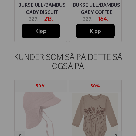
MBUS
BUKSE ULL/BAMBUS
BUKSE ULL/BAMBUS
BU
I
GABY BISCUIT
GABY COFFEE
-
213,-
164,-
329,-
329,-
Kjøp
Kjøp
KUNDER SOM SÅ PÅ DETTE SÅ
OGSÅ PÅ
50%
50%