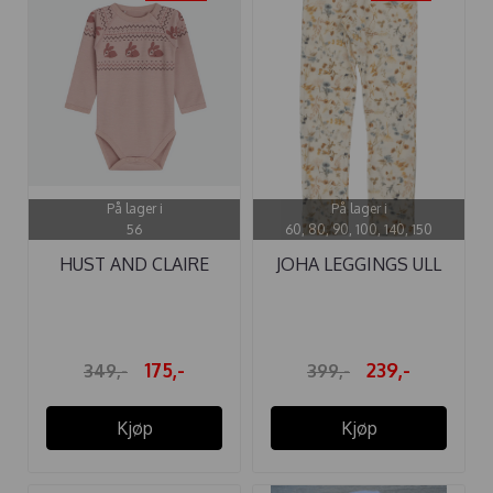
På lager i
På lager i
56
60, 80, 90, 100, 140, 150
HUST AND CLAIRE
JOHA LEGGINGS ULL
BODY ...
FLORA ...
175,-
239,-
349,-
399,-
Kjøp
Kjøp