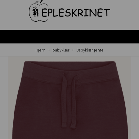
Hjem
babyklær
Babyklær jente