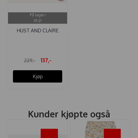
På lager i
19-21
HUST AND CLAIRE
SOKKER 3-PAKK ...
137,-
229,-
Kjøp
Kunder kjøpte også
-50%
-40%