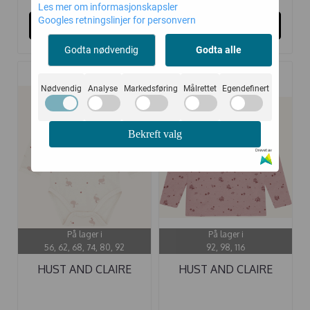
Les mer om informasjonskapsler
Googles retningslinjer for personvern
Kjøp
Kjøp
Godta nødvendig
Godta alle
Nødvendig
Analyse
Markedsføring
Målrettet
Egendefinert
-40%
-40%
Bekreft valg
Drevet av
På lager i
På lager i
56, 62, 68, 74, 80, 92
92, 98, 116
HUST AND CLAIRE
HUST AND CLAIRE
BODY ...
GENSER ULL ...