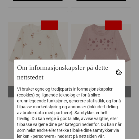
-40%
-35%
Om informasjonskapsler på dette
nettstedet
På lager i
På lager i
Vi bruker egne og tredjeparts informasjonskapsler
56, 62, 68
56, 62, 68, 74, 80
(cookies) og lignende teknologier for å sikre
grunnleggende funksjoner, generere statistikk, og for å
HUST AND CLAIRE
HUST AND CLAIRE
tilpasse markedsføring og annonser (inkludert deling
BODY ...
BODY ...
av brukerdata med partnere). Samtykket er helt
frivillig. Du kan velge å godta alle, avvise valgfrie, eller
tilpasse valgene dine per kategori nedenfor. Du kan når
som helst endre eller trekke tilbake dine samtykker via
227,-
246,-
379,-
379,-
lenken «personvern» nederst på nettsiden vår.