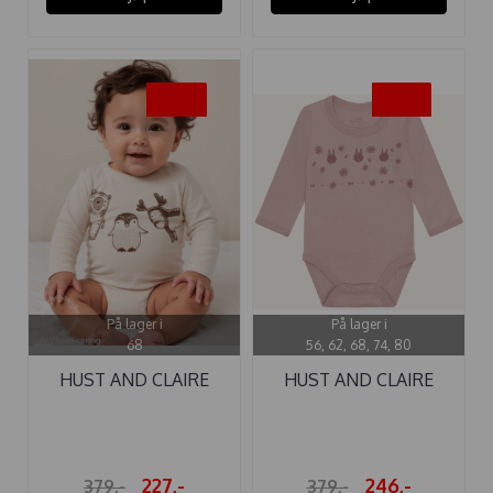
-40%
-35%
På lager i
På lager i
68
56, 62, 68, 74, 80
HUST AND CLAIRE
HUST AND CLAIRE
BODY ...
BODY ...
227,-
246,-
379,-
379,-