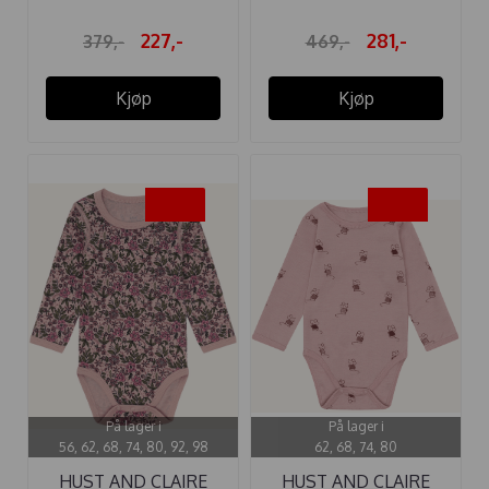
227,-
281,-
379,-
469,-
Kjøp
Kjøp
-40%
-40%
På lager i
På lager i
56, 62, 68, 74, 80, 92, 98
62, 68, 74, 80
HUST AND CLAIRE
HUST AND CLAIRE