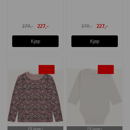
BODY ...
BODY ULL BO ...
227,-
227,-
379,-
379,-
Kjøp
Kjøp
-40%
-40%
På lager i
På lager i