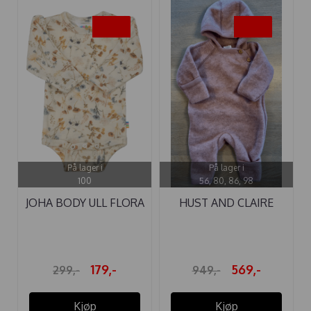
-40%
-40%
På lager i
På lager i
100
56, 80, 86, 98
JOHA BODY ULL FLORA
HUST AND CLAIRE
OFFWHITE
HELDRESS ...
179,-
569,-
299,-
949,-
Kjøp
Kjøp