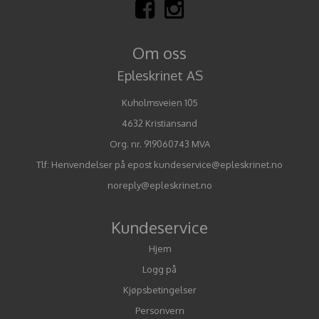
Om oss
Epleskrinet AS
Kuholmsveien 105
4632 Kristiansand
Org. nr. 919060743 MVA
Tlf:
Henvendelser på epost kundeservice@epleskrinet.no
noreply@epleskrinet.no
Kundeservice
Hjem
Logg på
Kjøpsbetingelser
Personvern