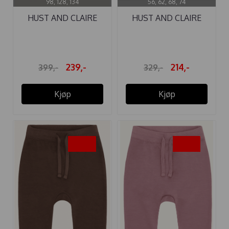
98, 128, 134
56, 62, 68, 74
HUST AND CLAIRE
HUST AND CLAIRE
BUKSE ...
BUKSE ...
239,-
214,-
399,-
329,-
Kjøp
Kjøp
-40%
-35%