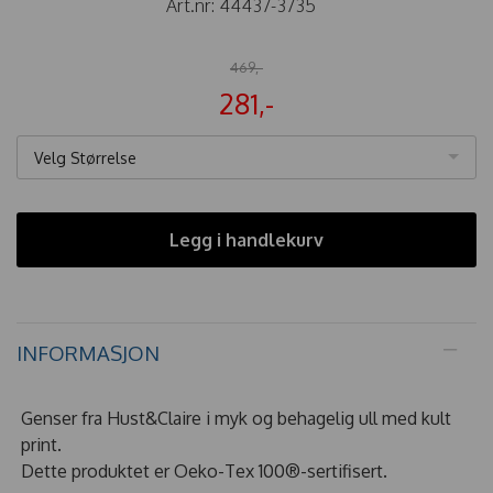
Art.nr:
44437-3735
469,-
281,-
Velg Størrelse
Legg i handlekurv
INFORMASJON
Genser fra Hust&Claire i myk og behagelig ull med kult
print.
Dette produktet er Oeko-Tex 100®-sertifisert.