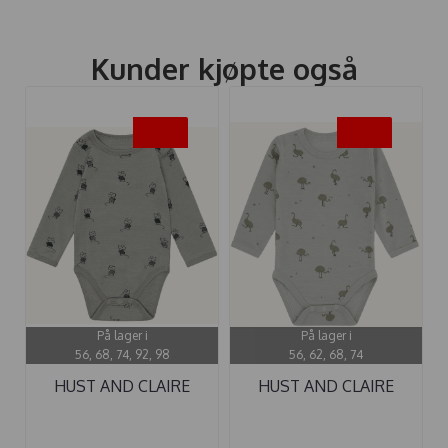
Kunder kjøpte også
-40%
-40%
På lager i
På lager i
56, 68, 74, 92, 98
56, 62, 68, 74
HUST AND CLAIRE
HUST AND CLAIRE
BODY ULL BO ...
BODY ...