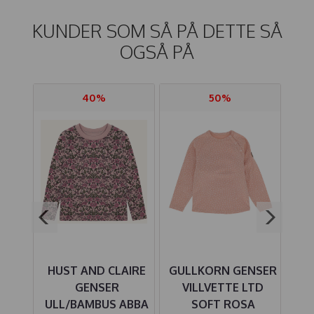
KUNDER SOM SÅ PÅ DETTE SÅ
OGSÅ PÅ
40%
50%
IRE
HUST AND CLAIRE
GULLKORN GENSER
J
LIRO
GENSER
VILLVETTE LTD
ITE
ULL/BAMBUS ABBA
SOFT ROSA