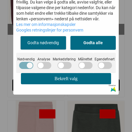
frivillig. Du kan velge å godta alle, avvise valgfrie, eller
tilpasse valgene dine per kategori nedenfor. Du kan når
som helst endre eller trekke tilbake dine samtykker via
lenken «personvern» nederst på nettsiden vår.
Les mer om informasjonskapsler
På lager i
På lager i
Googles retningslinjer for personvern
56, 62, 68, 74
134, 140, 152
HUST AND CLAIRE
HUST AND CLAIRE
Godta nødvendig
Godta alle
BUKSE ...
BUKSE ...
Nødvendig
Analyse
Markedsføring
Målrettet
Egendefinert
214,-
239,-
329,-
399,-
Bekreft valg
Kjøp
Kjøp
Drevet av
-40%
-35%