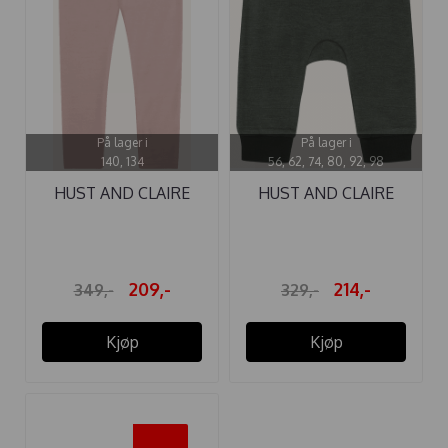
På lager i
På lager i
140, 134
56, 62, 74, 80, 92, 98
HUST AND CLAIRE
HUST AND CLAIRE
LEGGINGS ...
BUKSE ULL ...
209,-
214,-
349,-
329,-
Kjøp
Kjøp
-40%