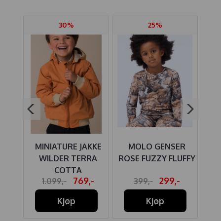
30%
25%
RTE
MINIATURE JAKKE
MOLO GENSER
JO
SH
WILDER TERRA
ROSE FUZZY FLUFFY
COTTA
-
769,-
299,-
1.099,-
399,-
Kjøp
Kjøp