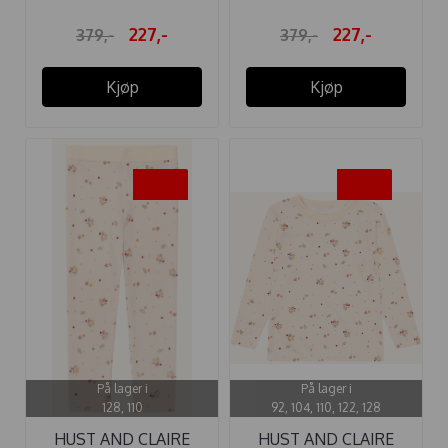
227,-
227,-
379,-
379,-
Kjøp
Kjøp
-40%
-40%
På lager i
På lager i
128, 110
92, 104, 110, 122, 128
HUST AND CLAIRE
HUST AND CLAIRE