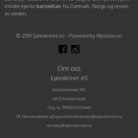
mindre kjente
barneklær
fra Danmark, Norge og resten
av verden.
© 2019 Epleskrinet.no - Powered by Mystore.no
Om oss
Epleskrinet AS
Kuholmsveien 105
4632 Kristiansand
Org. nr. 919060743 MVA
Tlf:
Henvendelser på epost kundeservice@epleskrinet.no
noreply@epleskrinet.no