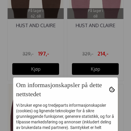
På lager i
På lager i
62, 68
68
HUST AND CLAIRE
HUST AND CLAIRE
BUKSE ...
BUKSE ...
197,-
214,-
329,-
329,-
Kjøp
Kjøp
Om informasjonskapsler på dette
nettstedet
-35%
-40%
Vi bruker egne og tredjeparts informasjonskapsler
(cookies) og lignende teknologier for å sikre
grunnleggende funksjoner, generere statistikk, og for å
tilpasse markedsføring og annonser (inkludert deling
av brukerdata med partnere). Samtykket er helt