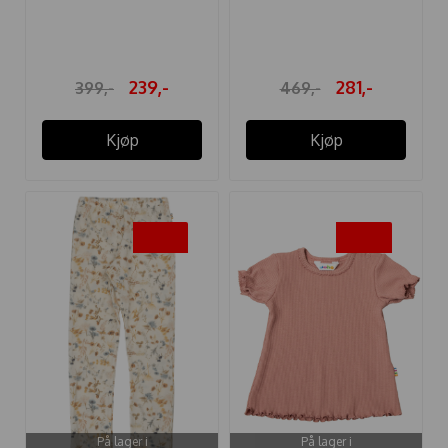
LEGGINGS ULL ...
GENSER ULL ...
239,-
281,-
399,-
469,-
Kjøp
Kjøp
-40%
-50%
På lager i
På lager i