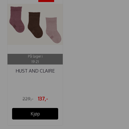
På lager i
19-21
HUST AND CLAIRE
SOKKER 3-PAKK ...
137,-
229,-
Kjøp