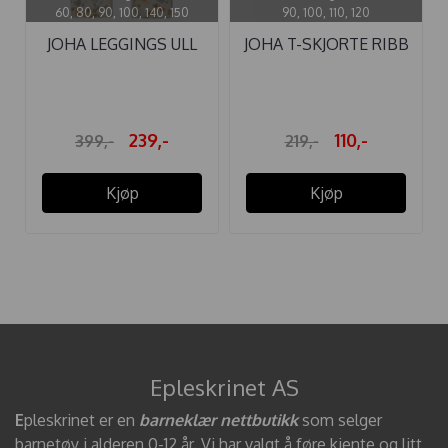
60, 80, 90, 100, 140, 150
90, 100, 110, 120
JOHA LEGGINGS ULL
JOHA T-SKJORTE RIBB
FLORA ...
A-SHAPE ...
239,-
110,-
399,-
219,-
Kjøp
Kjøp
Epleskrinet AS
E
pleskrinet er en
barneklær nettbutikk
som selger
barnetøy i alderen 0-12 år. Vi har valgt å føre kjente og litt