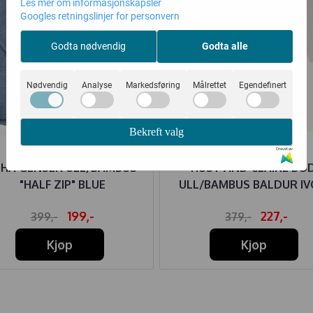
Les mer om informasjonskapsler
Googles retningslinjer for personvern
Godta nødvendig
Godta alle
Nødvendig
Analyse
Markedsføring
Målrettet
Egendefinert
Bekreft valg
Drevet av
OHA GENSER ULL/BAMBUS
HUST AND CLAIRE BO
"HALF ZIP" BLUE
ULL/BAMBUS BALDUR I
199,-
227,-
399,-
379,-
Kjøp
Kjøp