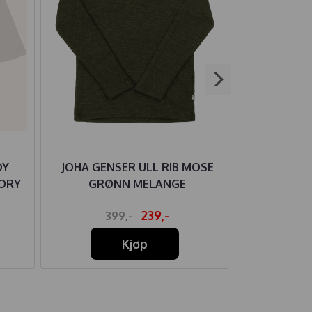
DY
JOHA GENSER ULL RIB MOSE
HUST AND C
VORY
GRØNN MELANGE
AWO FLO
239,-
399,-
46
Kjøp