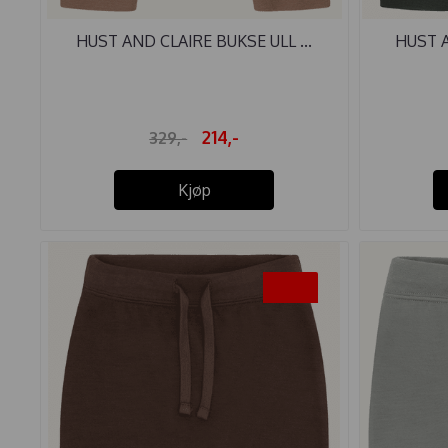
HUST AND CLAIRE BUKSE ULL ...
HUST A
214,-
329,-
Kjøp
-40%