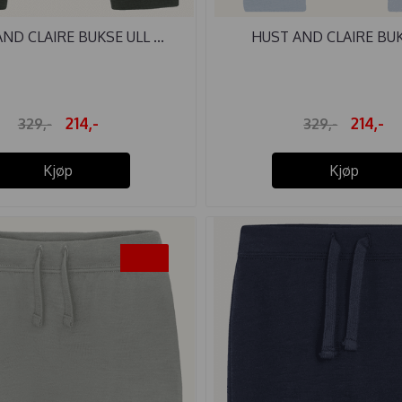
ND CLAIRE BUKSE ULL ...
HUST AND CLAIRE BUKS
214,-
214,-
329,-
329,-
Kjøp
Kjøp
-35%