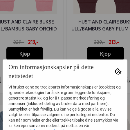
HUST AND CLAIRE BUKSE
HUST AND CLAIRE BUK
LL/BAMBUS GABY ORCHID
ULL/BAMBUS GABY PLUM
213,-
213,-
329,-
329,-
Kjøp
Kjøp
Om informasjonskapsler på dette
nettstedet
DER SOM SÅ PÅ DETTE SÅ OGS
Vi bruker egne og tredjeparts informasjonskapsler (cookies) og
lignende teknologier for å sikre grunnleggende funksjoner,
generere statistikk, og for å tilpasse markedsføring og
50%
40%
annonser (inkludert deling av brukerdata med partnere).
Samtykket er helt frivillig. Du kan velge å godta alle, avvise
valgfrie, eller tilpasse valgene dine per kategori nedenfor. Du
kan når som helst endre eller trekke tilbake dine samtykker via
lenken «personvern» nederst på nettsiden vår.