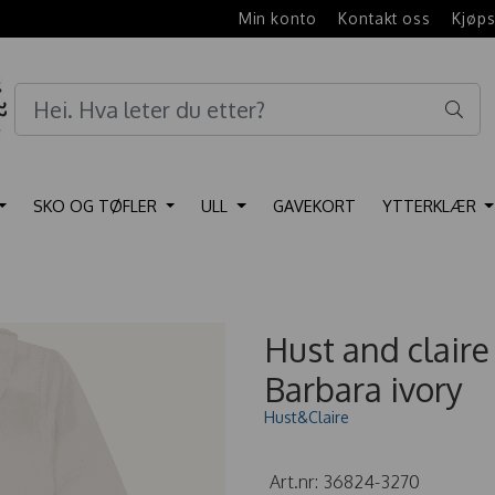
e
Min konto
Kontakt oss
Kjøps
SKO OG TØFLER
ULL
GAVEKORT
YTTERKLÆR
Hust and clair
Barbara ivory
Hust&Claire
Art.nr:
36824-3270