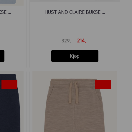
E ...
HUST AND CLAIRE BUKSE ...
214,-
329,-
Kjøp
-35%
-40%