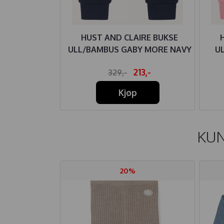
IRE BUKSE
HUST AND CLAIRE BUKSE
GABY ROSE
ULL/BAMBUS GABY MORE NAVY
U
D
64,-
213,-
329,-
Kjøp
KUN
20%