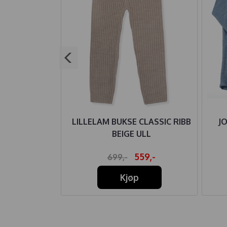
 GENSER ULL
LILLELAM BUKSE CLASSIC RIBB
J
FF WHITE
BEIGE ULL
81,-
559,-
699,-
Kjøp