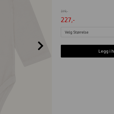
379,-
227,-
Velg Størrelse
Legg i 