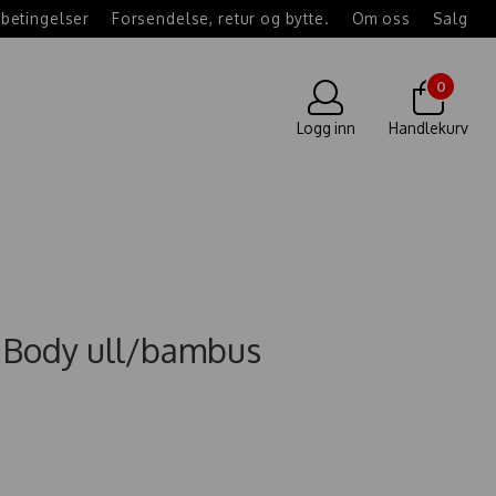
betingelser
Forsendelse, retur og bytte.
Om oss
Salg
0
Logg inn
Handlekurv
e Body ull/bambus