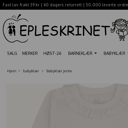
Fast lav frakt 39 kr
|
60 dagers returrett
|
50.000 leverte ordr
SALG
MERKER
HØST-26
BARNEKLÆR
BABYKLÆR
Hjem
babyklær
Babyklær jente