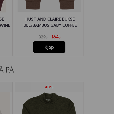
SE
HUST AND CLAIRE BUKSE
HUST AN
 WINE
ULL/BAMBUS GABY COFFEE
ULL/BAM
164,-
329,-
32
Kjøp
Å PÅ
40%