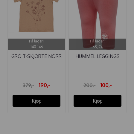
På lager i
På lager i
140-146
68, 74
GRO T-SKJORTE NORR
HUMMEL LEGGINGS
TERRACOTTA
ANNI TEA ROSE
190,-
100,-
379,-
200,-
Kjøp
Kjøp