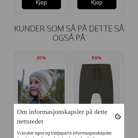
Kjøp
Kjøp
KUNDER SOM SÅ PÅ DETTE SÅ
OGSÅ PÅ
20%
50%
Om informasjonskapsler på dette
nettstedet
IRE
LILLELAM LUE
HUST AND CLAIRE
Vi bruker egne og tredjeparts informasjonskapsler