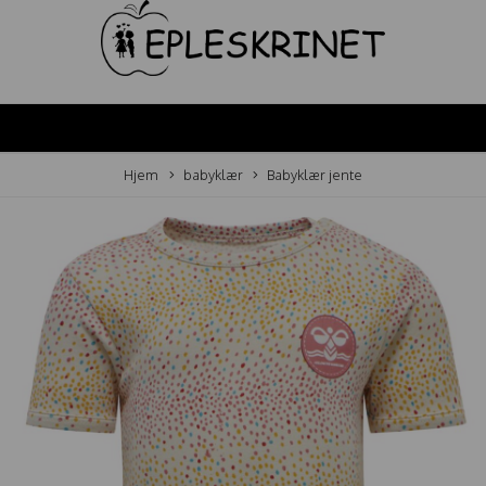
Hjem
babyklær
Babyklær jente