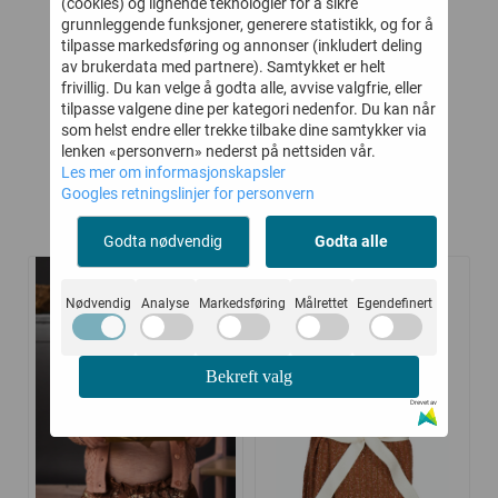
(cookies) og lignende teknologier for å sikre
MBUS
CLASSIC BEIGE ULL
BUKSE ULL/BAMBUS
SP
grunnleggende funksjoner, generere statistikk, og for å
I
GABY TEA LEAF
tilpasse markedsføring og annonser (inkludert deling
-
359,-
164,-
449,-
329,-
av brukerdata med partnere). Samtykket er helt
frivillig. Du kan velge å godta alle, avvise valgfrie, eller
Kjøp
Kjøp
tilpasse valgene dine per kategori nedenfor. Du kan når
som helst endre eller trekke tilbake dine samtykker via
lenken «personvern» nederst på nettsiden vår.
Les mer om informasjonskapsler
Googles retningslinjer for personvern
Kunder kjøpte også
Godta nødvendig
Godta alle
Nødvendig
Analyse
Markedsføring
Målrettet
Egendefinert
-45%
-45%
Bekreft valg
Drevet av