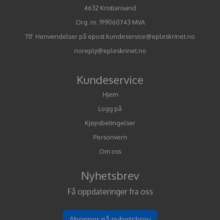
4632 Kristiansand
Org. nr. 919060743 MVA
Tlf:
Henvendelser på epost kundeservice@epleskrinet.no
noreply@epleskrinet.no
Kundeservice
Hjem
Logg på
Kjøpsbetingelser
Personvern
Om oss
Nyhetsbrev
Få oppdateringer fra oss
Abonner på nyhetsbrev