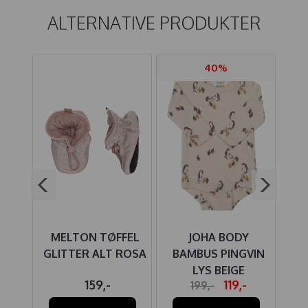
ALTERNATIVE PRODUKTER
40%
Y
MELTON TØFFEL
JOHA BODY
MULL
GLITTER ALT ROSA
BAMBUS PINGVIN
LYS BEIGE
-
159,-
119,-
199,-