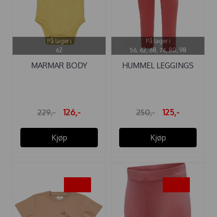
På lager i
På lager i
62
56, 62, 68, 74, 80, 98
MARMAR BODY
HUMMEL LEGGINGS
MODAL SS HAY
MAUI FADED ...
126,-
125,-
229,-
250,-
Kjøp
Kjøp
-50%
-50%