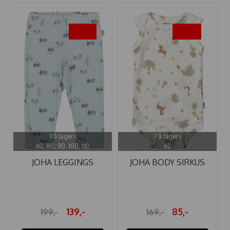
-30%
-50%
På lager i
På lager i
60, 80, 90, 100, 110
60
JOHA LEGGINGS
JOHA BODY SIRKUS
BAMBUS TRAKTOR
UTEN ERMER ...
139,-
85,-
199,-
169,-