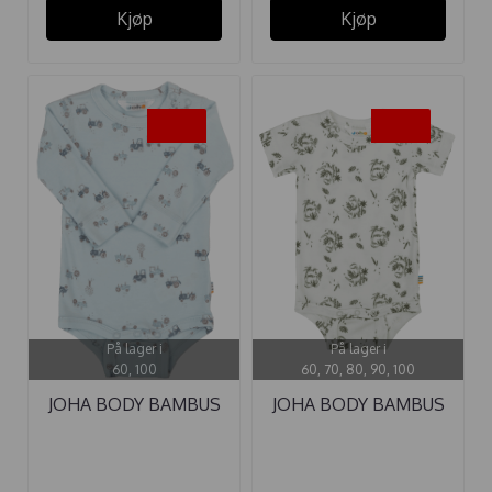
Kjøp
Kjøp
-30%
-30%
På lager i
På lager i
60, 100
60, 70, 80, 90, 100
JOHA BODY BAMBUS
JOHA BODY BAMBUS
TRAKTOR
DINO MYNTE