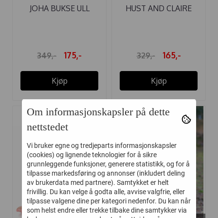
JOHA BUKSE ULL
HUST AND CLAIRE
MØRK BRUN
BUKSE ...
175,-
165,-
349,-
329,-
Kjøp
Kjøp
Om informasjonskapsler på dette
nettstedet
-20%
Vi bruker egne og tredjeparts informasjonskapsler
(cookies) og lignende teknologier for å sikre
grunnleggende funksjoner, generere statistikk, og for å
tilpasse markedsføring og annonser (inkludert deling
av brukerdata med partnere). Samtykket er helt
frivillig. Du kan velge å godta alle, avvise valgfrie, eller
tilpasse valgene dine per kategori nedenfor. Du kan når
som helst endre eller trekke tilbake dine samtykker via
På lager i