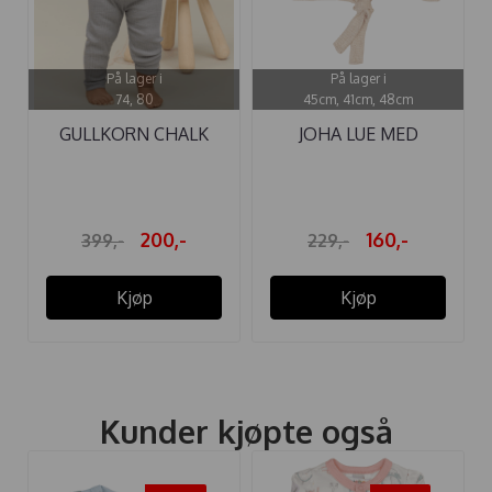
På lager i
På lager i
74, 80
45cm, 41cm, 48cm
GULLKORN CHALK
JOHA LUE MED
BABY ULL-LONGS ...
KNYTTING LYS ...
200,-
160,-
399,-
229,-
Kjøp
Kjøp
Kunder kjøpte også