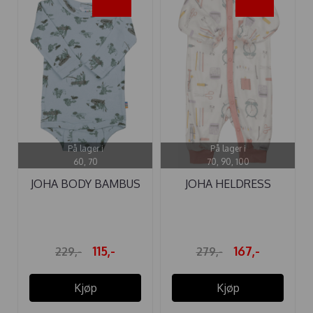
-50%
-40%
På lager i
På lager i
60, 70
70, 90, 100
JOHA BODY BAMBUS
JOHA HELDRESS
LAKE LYSEBLÅ
BAMBUS ...
115,-
167,-
229,-
279,-
Kjøp
Kjøp