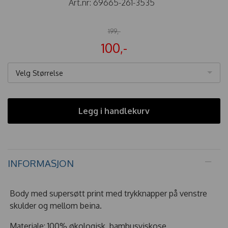
Art.nr:
69665-261-3535
199,-
100,-
Velg Størrelse
Legg i handlekurv
INFORMASJON
Body med supersøtt print med trykknapper på venstre
skulder og mellom beina.
Materiale: 100% økologisk bambusviskose