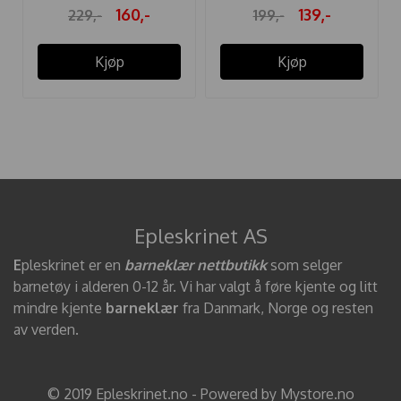
160,-
139,-
229,-
199,-
Kjøp
Kjøp
Epleskrinet AS
E
pleskrinet er en
barneklær nettbutikk
som selger
barnetøy i alderen 0-12 år. Vi har valgt å føre kjente og litt
mindre kjente
barneklær
fra Danmark, Norge og resten
av verden.
© 2019 Epleskrinet.no - Powered by Mystore.no