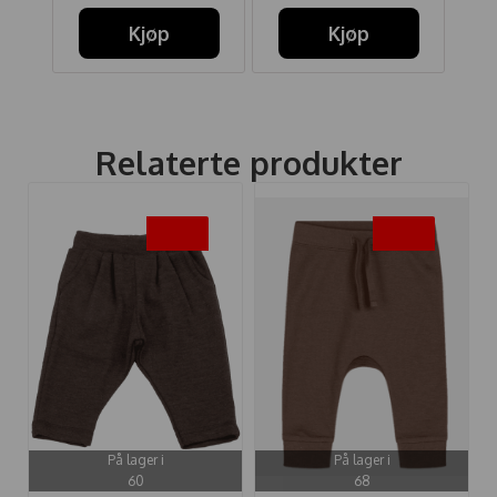
Kjøp
Kjøp
Relaterte produkter
-50%
-50%
På lager i
På lager i
60
68