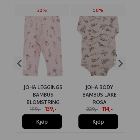
30%
50%
MED
JOHA LEGGINGS
JOHA BODY
E
SA
BAMBUS
BAMBUS LAKE
BLOMSTRING
ROSA
-
139,-
114,-
199,-
229,-
Kjøp
Kjøp