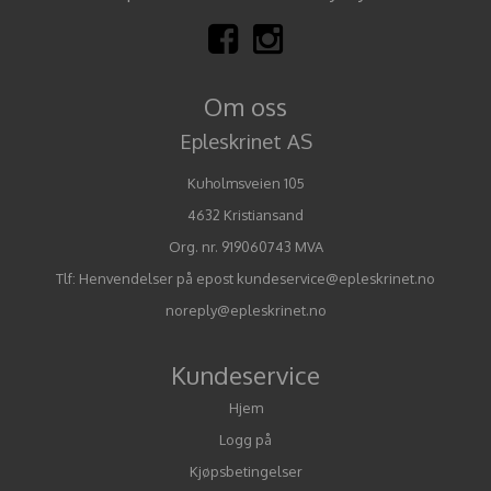
Om oss
Epleskrinet AS
Kuholmsveien 105
4632 Kristiansand
Org. nr. 919060743 MVA
Tlf:
Henvendelser på epost kundeservice@epleskrinet.no
noreply@epleskrinet.no
Kundeservice
Hjem
Logg på
Kjøpsbetingelser