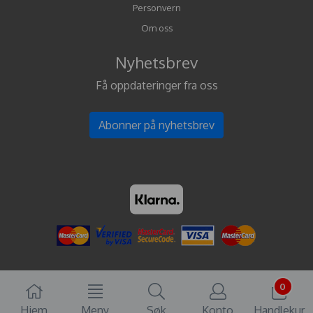
Personvern
Om oss
Nyhetsbrev
Få oppdateringer fra oss
Abonner på nyhetsbrev
0
Hjem
Meny
Søk
Konto
Handlekur