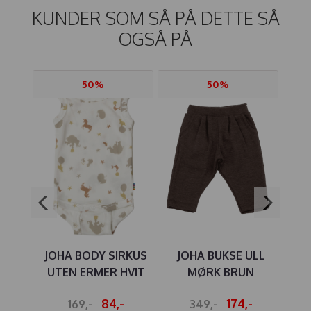
KUNDER SOM SÅ PÅ DETTE SÅ
OGSÅ PÅ
50%
50%
LL
JOHA BODY SIRKUS
JOHA BUKSE ULL
GEL
UTEN ERMER HVIT
MØRK BRUN
B
-
84,-
174,-
169,-
349,-