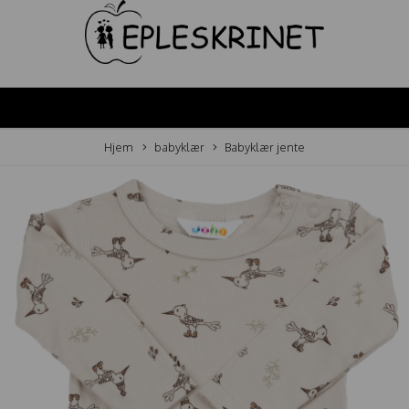
Hjem
babyklær
Babyklær jente