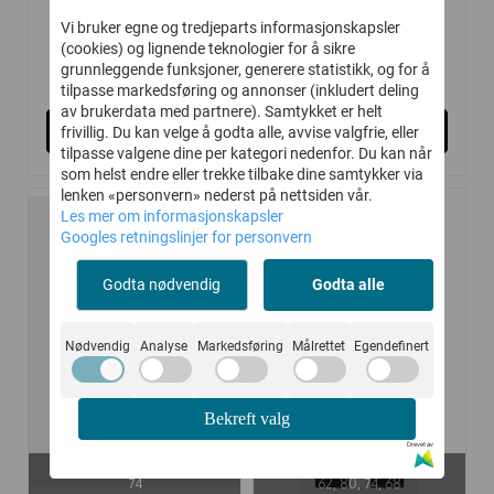
Vi bruker egne og tredjeparts informasjonskapsler
(cookies) og lignende teknologier for å sikre
grunnleggende funksjoner, generere statistikk, og for å
175,-
165,-
349,-
329,-
tilpasse markedsføring og annonser (inkludert deling
av brukerdata med partnere). Samtykket er helt
Kjøp
Kjøp
frivillig. Du kan velge å godta alle, avvise valgfrie, eller
tilpasse valgene dine per kategori nedenfor. Du kan når
som helst endre eller trekke tilbake dine samtykker via
lenken «personvern» nederst på nettsiden vår.
Les mer om informasjonskapsler
Googles retningslinjer for personvern
-50%
-50%
Godta nødvendig
Godta alle
Nødvendig
Analyse
Markedsføring
Målrettet
Egendefinert
Bekreft valg
Drevet av
På lager i
På lager i
74
62, 80, 74, 68