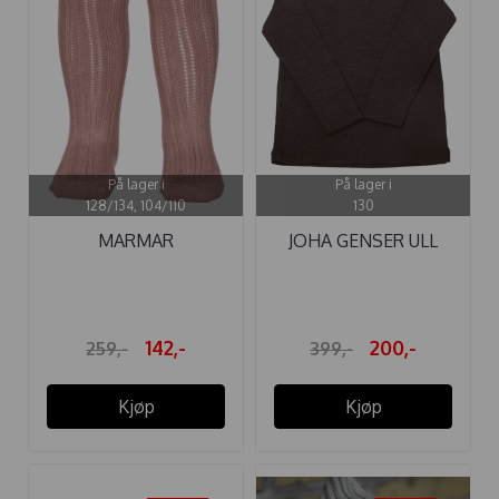
På lager i
På lager i
128/134, 104/110
130
MARMAR
JOHA GENSER ULL
STRØMPEBUKSE
MØRK BRUN
MARMAR ...
142,-
200,-
259,-
399,-
Kjøp
Kjøp