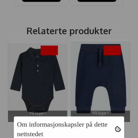
Relaterte produkter
-50%
-50%
På lager i
På lager i
56, 62, 68
68
Om informasjonskapsler på dette
HUST AND CLAIRE
HUST AND CLAIRE
nettstedet
BODY ...
BUKSE ...