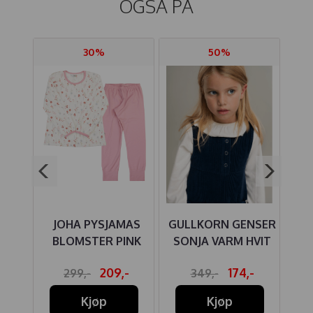
OGSÅ PÅ
30%
50%
BB
JOHA PYSJAMAS
GULLKORN GENSER
NGE
BLOMSTER PINK
SONJA VARM HVIT
209,-
174,-
299,-
349,-
Kjøp
Kjøp