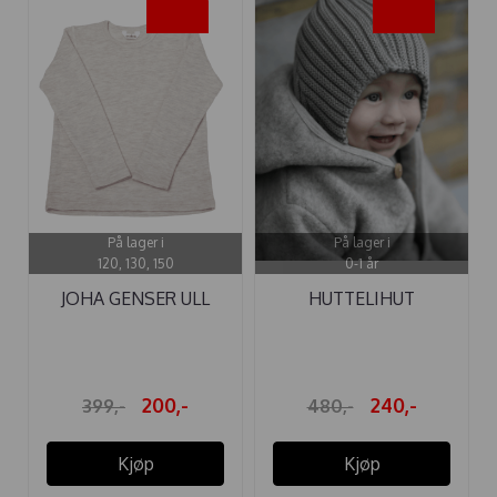
-50%
-50%
På lager i
På lager i
120, 130, 150
0-1 år
JOHA GENSER ULL
HUTTELIHUT
CREME
BALACLAVA ULL ...
200,-
240,-
399,-
480,-
Kjøp
Kjøp