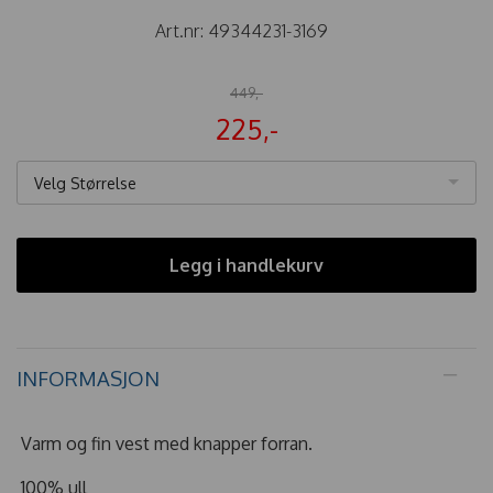
Art.nr:
49344231-3169
449,-
225,-
Velg Størrelse
Legg i handlekurv
INFORMASJON
Varm og fin vest med knapper forran.
100% ull