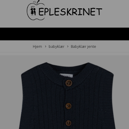
Hjem
babyklær
Babyklær jente