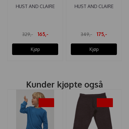
HUST AND CLAIRE
HUST AND CLAIRE
BUKSE ...
LEGGINGS ...
165,-
175,-
329,-
349,-
Kjøp
Kjøp
Kunder kjøpte også
-30%
-50%