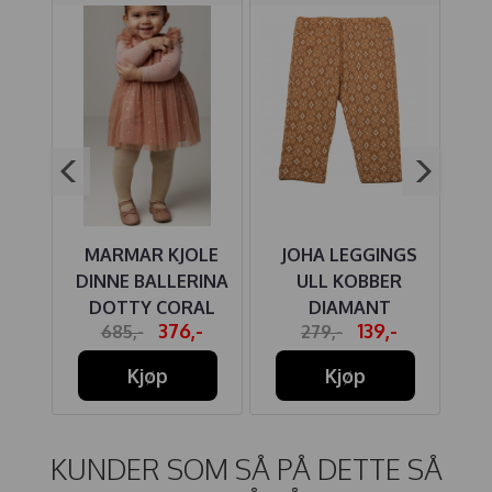
Y
MARMAR KJOLE
JOHA LEGGINGS
J
RUN
DINNE BALLERINA
ULL KOBBER
DOTTY CORAL
DIAMANT
-
376,-
139,-
685,-
279,-
HAZE
Kjøp
Kjøp
KUNDER SOM SÅ PÅ DETTE SÅ