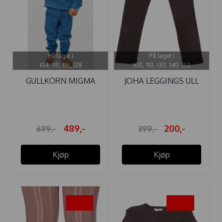
På lager i
På lager i
104, 110, 116, 128
100, 110, 130, 140, 150
GULLKORN MIGMA
JOHA LEGGINGS ULL
SETT BLUE
MØRK BRUN
489,-
200,-
699,-
399,-
Kjøp
Kjøp
-45%
-50%