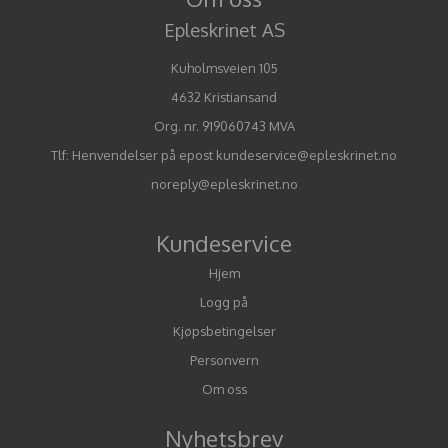
Epleskrinet AS
Kuholmsveien 105
4632 Kristiansand
Org. nr. 919060743 MVA
Tlf:
Henvendelser på epost kundeservice@epleskrinet.no
noreply@epleskrinet.no
Kundeservice
Hjem
Logg på
Kjøpsbetingelser
Personvern
Om oss
Nyhetsbrev