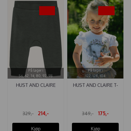
-35%
-50%
På lager i
På lager i
56, 62, 74, 80, 92, 98
122, 128, 104
HUST AND CLAIRE
HUST AND CLAIRE T-
BUKSE ULL ...
SKJORTE ...
214,-
175,-
329,-
349,-
Kjøp
Kjøp