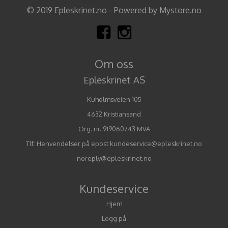
© 2019 Epleskrinet.no - Powered by Mystore.no
Om oss
Epleskrinet AS
Kuholmsveien 105
4632 Kristiansand
Org. nr. 919060743 MVA
Tlf:
Henvendelser på epost kundeservice@epleskrinet.no
noreply@epleskrinet.no
Kundeservice
Hjem
Logg på