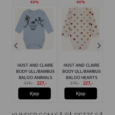
40%
40%
IRE
HUST AND CLAIRE
HUST AND CLAIRE
HU
MBUS
BODY ULL/BAMBUS
BODY ULL/BAMBUS
BO
BALOO ANIMALS
BALOO HEARTS
B
-
227,-
227,-
379,-
379,-
N
BABY BLUE
PUFF OFF WHITE
K
Kjøp
Kjøp