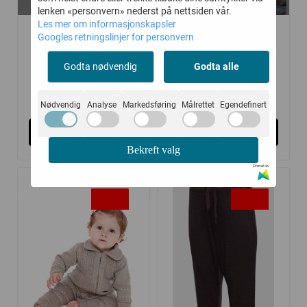
19-21, 17-18
104
lenken «personvern» nederst på nettsiden vår.
Les mer om informasjonskapsler
HUST AND CLAIRE
LILLELAM
Googles retningslinjer for personvern
SOKKER 3-PAKK ...
SPARKEDRESS ULL ...
Godta nødvendig
Godta alle
137,-
999,-
229,-
Nødvendig
Analyse
Markedsføring
Målrettet
Egendefinert
Kjøp
Kjøp
Bekreft valg
Drevet av
-20%
-25%