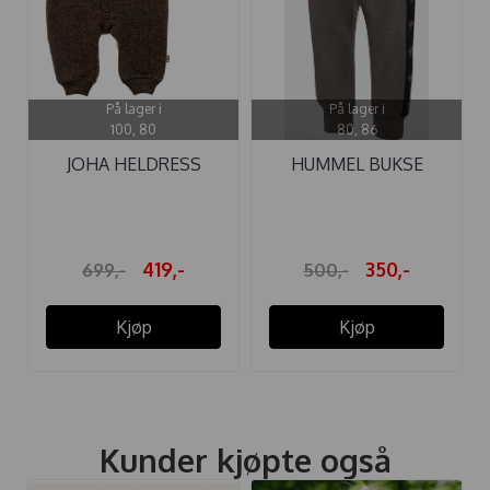
På lager i
På lager i
100, 80
80, 86
JOHA HELDRESS
HUMMEL BUKSE
ULLFLEECE KNAPP ...
WULBA ULL MAJOR ...
419,-
350,-
699,-
500,-
Kjøp
Kjøp
Kunder kjøpte også