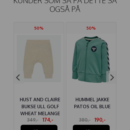
KUNDER SOM SÅ PÅ DETTE SÅ
OGSÅ PÅ
50%
50%
IRE
HUST AND CLAIRE
HUMMEL JAKKE
MBUS
BUKSE ULL GOLF
PATOS OIL BLUE
B
WN
WHEAT MELANGE
-
174,-
190,-
349,-
380,-