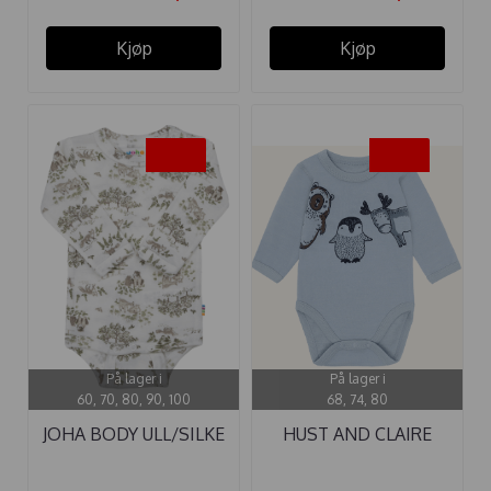
Kjøp
Kjøp
-40%
-40%
På lager i
På lager i
60, 70, 80, 90, 100
68, 74, 80
JOHA BODY ULL/SILKE
HUST AND CLAIRE
NATURE ...
BODY ...