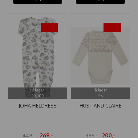
-40%
-50%
På lager i
På lager i
90, 100
56
JOHA HELDRESS
HUST AND CLAIRE
ULL/SILKE ...
BODY ULL ...
269,-
200,-
449,-
399,-