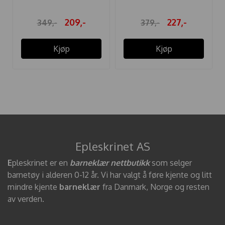
209,-
227,-
349,-
379,-
Kjøp
Kjøp
Epleskrinet AS
E
pleskrinet er en
barneklær nettbutikk
som selger
barnetøy i alderen 0-12 år. Vi har valgt å føre kjente og litt
mindre kjente
barneklær
fra Danmark, Norge og resten
av verden.