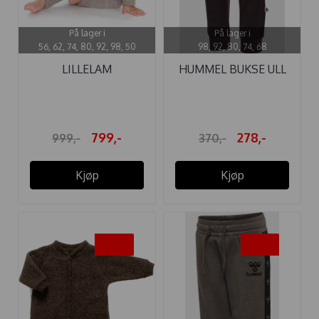
På lager i
På lager i
56, 62, 74, 80, 92, 98, 50
98, 92, 80, 74, 68
LILLELAM
HUMMEL BUKSE ULL
SPARKEDRESS ULL ...
MINI AFTER ...
799,-
278,-
999,-
370,-
Kjøp
Kjøp
-40%
-30%