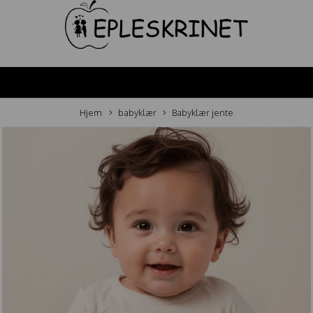
Hjem
babyklær
Babyklær jente