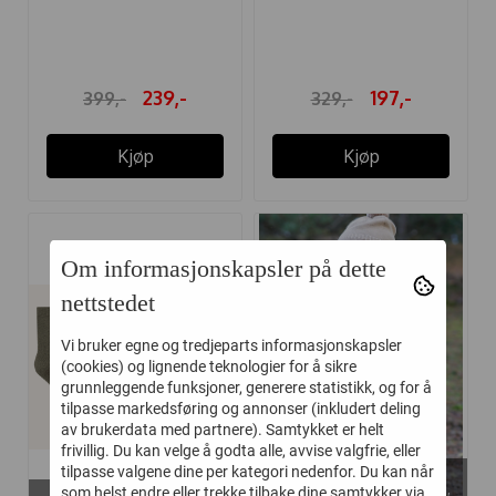
BUKSE ...
BUKSE ...
239,-
197,-
399,-
329,-
Kjøp
Kjøp
-40%
Om informasjonskapsler på dette
nettstedet
Vi bruker egne og tredjeparts informasjonskapsler
(cookies) og lignende teknologier for å sikre
grunnleggende funksjoner, generere statistikk, og for å
tilpasse markedsføring og annonser (inkludert deling
av brukerdata med partnere). Samtykket er helt
frivillig. Du kan velge å godta alle, avvise valgfrie, eller
På lager i
tilpasse valgene dine per kategori nedenfor. Du kan når
På lager i
56, 62, 68, 74, 80, 86, 92, 98,
som helst endre eller trekke tilbake dine samtykker via