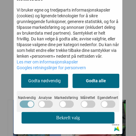
Vi bruker egne og tredjeparts informasjonskapsler
(cookies) og lignende teknologier for å sikre
grunnleggende funksjoner, generere statistikk, og for å
Y
MELTON
HUST AND CLAIRE
tilpasse markedsføring og annonser (inkludert deling
DARK
ULLTØFFEL FAWN
BODY ULL/BAMBUS
av brukerdata med partnere). Samtykket er helt
frivillig. Du kan velge å godta alle, avvise valgfrie, eller
BARBARA ECRU
tilpasse valgene dine per kategori nedenfor. Du kan når
-
299,-
184,-
369,-
som helst endre eller trekke tilbake dine samtykker via
lenken «personvern» nederst på nettsiden vår.
Kjøp
Kjøp
Les mer om informasjonskapsler
Googles retningslinjer for personvern
Godta nødvendig
Godta alle
Kunder kjøpte også
Nødvendig
Analyse
Markedsføring
Målrettet
Egendefinert
-20%
-20%
Bekreft valg
Drevet av