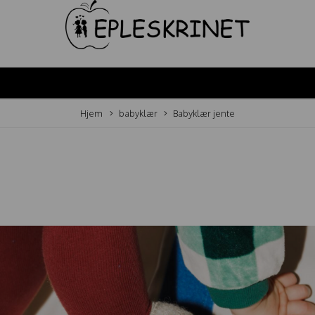
Hjem
babyklær
Babyklær jente