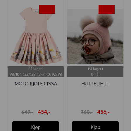
-30%
-40%
På lager i
På lager i
98/104, 122/128, 134/140, 92/98
0-1 år
MOLO KJOLE CISSA
HUTTELIHUT
PHOTOBOOTH
ELEFANTLUE "BIG ...
454,-
456,-
649,-
760,-
Kjøp
Kjøp