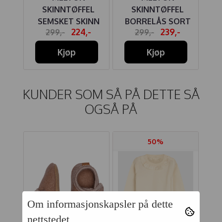
AWN
SKINNTØFFEL
SKINNTØFFEL
UL
SEMSKET SKINN
BORRELÅS SORT
224,-
239,-
299,-
299,-
DARK OLIVE
Kjøp
Kjøp
KUNDER SOM SÅ PÅ DETTE SÅ
OGSÅ PÅ
50%
Om informasjonskapsler på dette
nettstedet