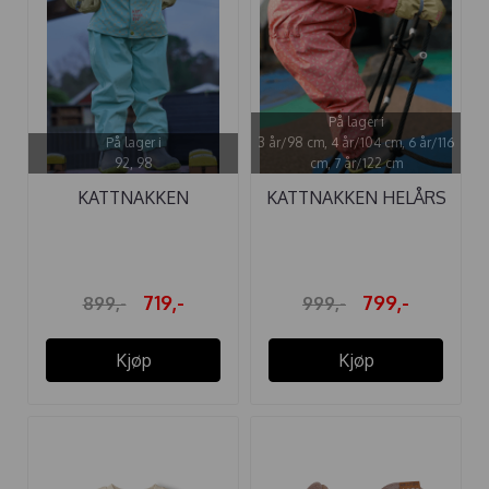
På lager i
På lager i
3 år/98 cm, 4 år/104 cm, 6 år/116
92, 98
cm, 7 år/122 cm
KATTNAKKEN
KATTNAKKEN HELÅRS
REGNSETT YR JANE ...
REGNDRESS ...
719,-
799,-
899,-
999,-
Kjøp
Kjøp