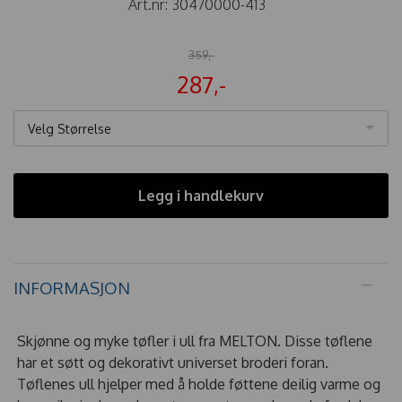
Art.nr:
30470000-413
359,-
287,-
Velg Størrelse
Legg i handlekurv
INFORMASJON
Skjønne og myke tøfler i ull fra MELTON. Disse tøflene
har et søtt og dekorativt universet broderi foran.
Tøflenes ull hjelper med å holde føttene deilig varme og