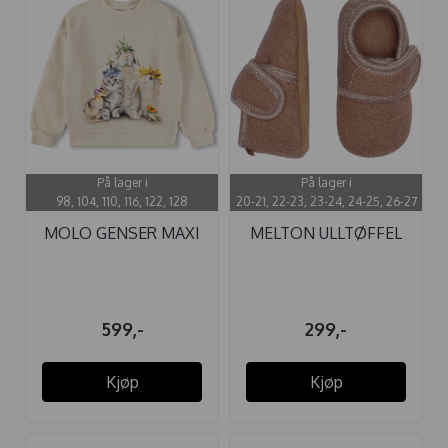
På lager i
På lager i
98, 104, 110, 116, 122, 128
20-21, 22-23, 23-24, 24-25, 26-27
MOLO GENSER MAXI
MELTON ULLTØFFEL
PHOTOBOOTH
FAWN
599,-
299,-
Kjøp
Kjøp