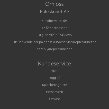
Om oss
Epleskrinet AS
Kuholmsveien 105
4632 Kristiansand
Org. nr. 919060743 MVA
Tlf:
Henvendelser på epost kundeservice@epleskrinet.no
noreply@epleskrinet.no
Kundeservice
Hjem
Logg på
Kjøpsbetingelser
Personvern
Om oss