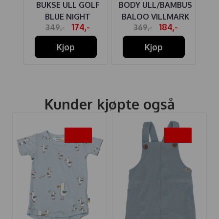
TURE
BUKSE ULL GOLF
BODY ULL/BAMBUS
BA
ITE
BLUE NIGHT
BALOO VILLMARK
-
174,-
184,-
349,-
369,-
CLOUD BLUE
Kjøp
Kjøp
Kunder kjøpte også
-50%
-50%