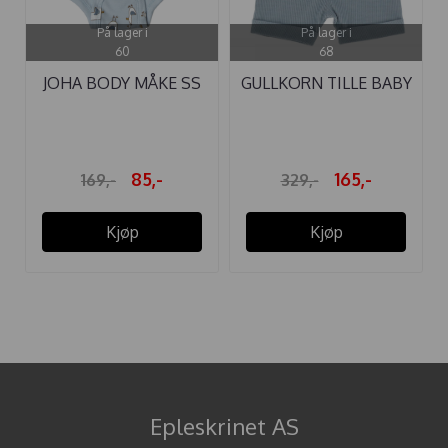
På lager i
På lager i
60
68
JOHA BODY MÅKE SS
GULLKORN TILLE BABY
BLÅ
SELEBUKSE ...
85,-
165,-
169,-
329,-
Kjøp
Kjøp
Epleskrinet AS