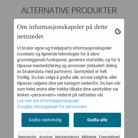
ALTERNATIVE PRODUKTER
Om informasjonskapsler på dette
30%
20%
nettstedet
Vi bruker egne og tredjeparts informasjonskapsler
(cookies) og lignende teknologier for å sikre
grunnleggende funksjoner, generere statistikk, og for å
tilpasse markedsføring og annonser (inkludert deling
av brukerdata med partnere). Samtykket er helt
frivillig. Du kan velge å godta alle, avvise valgfrie, eller
tilpasse valgene dine per kategori nedenfor. Du kan når
som helst endre eller trekke tilbake dine samtykker via
lenken «personvern» nederst på nettsiden vår.
Les mer om informasjonskapsler
MELTON
MELTON TØFFEL
Googles retningslinjer for personvern
AWN
ULLTØFFEL WINTER
SPORTY DRIED
SK
Godta nødvendig
Godta alle
ROSE FAWN
HERB
B
251,-
175,-
359,-
219,-
Nødvendig
Analyse
Markedsføring
Målrettet
Egendefinert