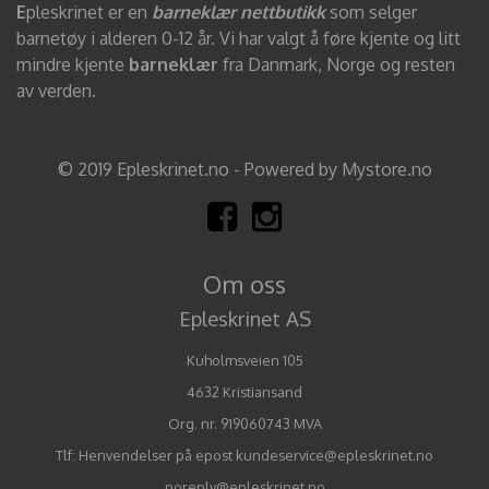
E
pleskrinet er en
barneklær nettbutikk
som selger
barnetøy i alderen 0-12 år. Vi har valgt å føre kjente og litt
mindre kjente
barneklær
fra Danmark, Norge og resten
av verden.
© 2019 Epleskrinet.no - Powered by Mystore.no
Om oss
Epleskrinet AS
Kuholmsveien 105
4632 Kristiansand
Org. nr. 919060743 MVA
Tlf:
Henvendelser på epost kundeservice@epleskrinet.no
noreply@epleskrinet.no