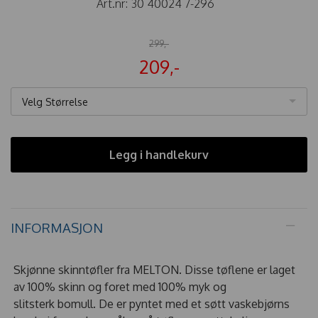
Art.nr:
30 40024 7-296
299,-
209,-
Velg Størrelse
Legg i handlekurv
INFORMASJON
Skjønne skinntøfler fra MELTON. Disse tøflene er laget
av 100% skinn og foret med 100% myk og
slitsterk bomull. De er pyntet med et søtt vaskebjørns