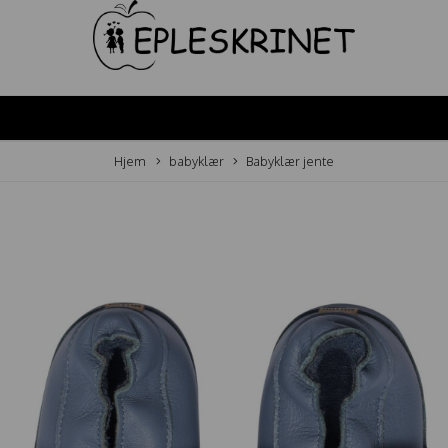
Hjem
babyklær
Babyklær jente