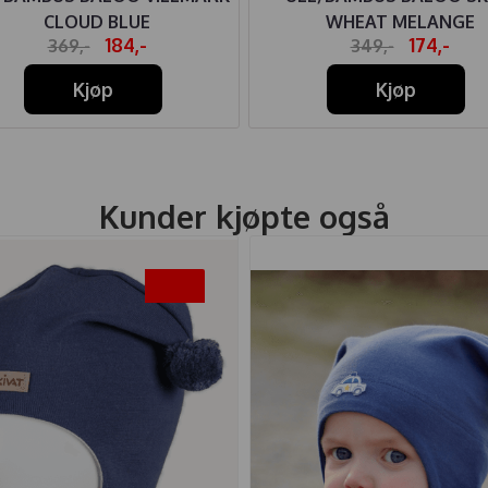
CLOUD BLUE
WHEAT MELANGE
184,-
174,-
369,-
349,-
Kjøp
Kjøp
Kunder kjøpte også
-25%