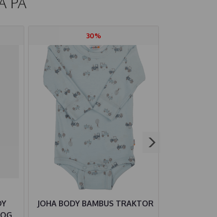
Å PÅ
30%
DY
JOHA BODY BAMBUS TRAKTOR
JOHA BUKSE
KOG
M