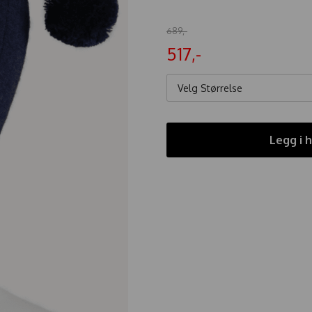
689,-
517,-
Velg Størrelse
Legg i 