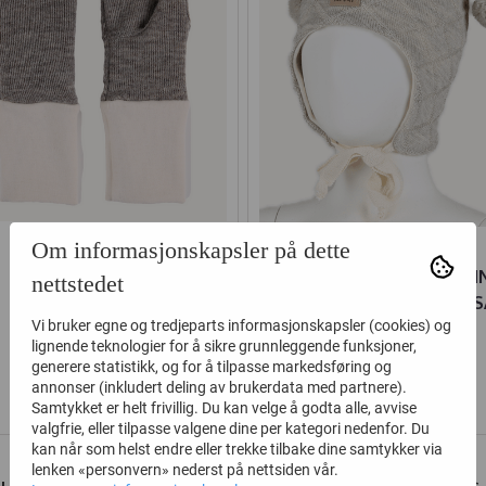
Om informasjonskapsler på dette
KIVAT VOTTER ULL
KIVAT LUE ULL KNYTTI
nettstedet
BEIGEMELERT
STRUKTUR SKINNLAPP 
Vi bruker egne og tredjeparts informasjonskapsler (cookies) og
UFARGET
lignende teknologier for å sikre grunnleggende funksjoner,
239,-
516,-
319,-
689,-
generere statistikk, og for å tilpasse markedsføring og
annonser (inkludert deling av brukerdata med partnere).
Kjøp
Kjøp
Samtykket er helt frivillig. Du kan velge å godta alle, avvise
valgfrie, eller tilpasse valgene dine per kategori nedenfor. Du
kan når som helst endre eller trekke tilbake dine samtykker via
lenken «personvern» nederst på nettsiden vår.