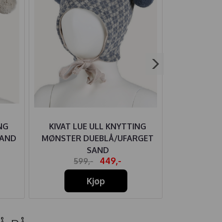
NG
KIVAT LUE ULL KNYTTING
KIVAT L
SAND
MØNSTER DUEBLÅ/UFARGET
RILLER ME
SAND
449,-
599,-
68
Kjøp