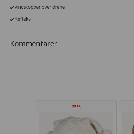
✔️vindstopper over ørene
✔️Refleks
Kommentarer
25%