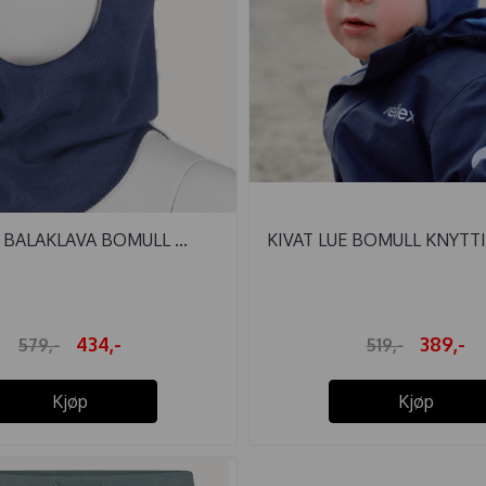
 BALAKLAVA BOMULL ...
KIVAT LUE BOMULL KNYTTIN
434,-
389,-
579,-
519,-
Kjøp
Kjøp