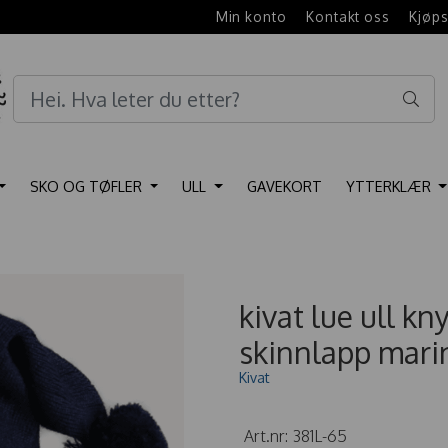
e
Min konto
Kontakt oss
Kjøps
SKO OG TØFLER
ULL
GAVEKORT
YTTERKLÆR
kivat lue ull kn
skinnlapp mari
Kivat
Art.nr:
381L-65