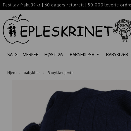
Fast lav frakt 39 kr
|
60 dagers returrett
|
50.000 leverte ordr
SALG
MERKER
HØST-26
BARNEKLÆR
BABYKLÆR
Hjem
babyklær
Babyklær jente