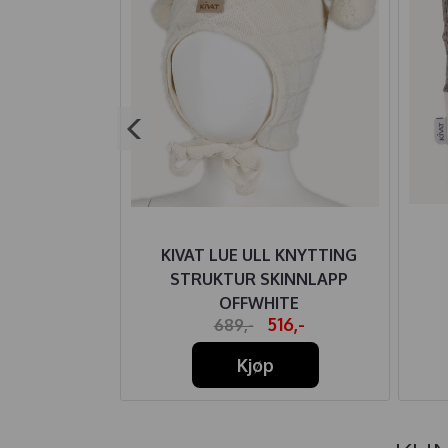
 KNYTTING
KIVAT LUE ULL KNYTTING
TER BEIGE
STRUKTUR SKINNLAPP
OFFWHITE
16,-
516,-
689,-
Kjøp