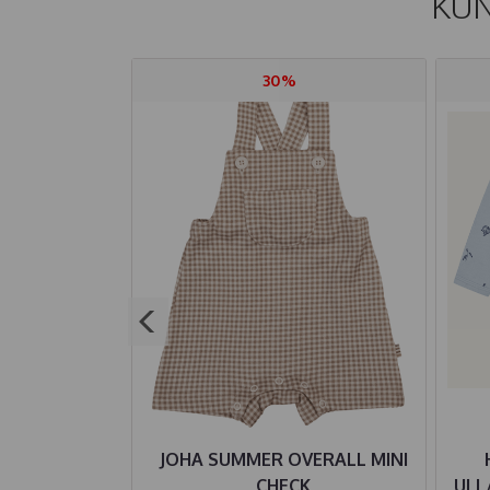
KUN
30%
E LEGGINGS
JOHA SUMMER OVERALL MINI
KI COFFEE
CHECK
ULL