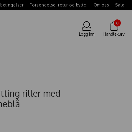
betingelser
Forsendelse, retur og bytte.
Om oss
Salg
0
Logg inn
Handlekurv
ytting riller med
neblå