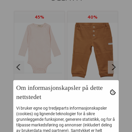
45%
40%
Om informasjonskapsler på dette
LL
MARMAR BODY
ENFANT BUKSE
nettstedet
MODAL PLAIN
STRUCTURE
BARELY ROSE
TOBACCO BROWN
C
Vi bruker egne og tredjeparts informasjonskapsler
-
186,-
162,-
339,-
270,-
(cookies) og lignende teknologier for å sikre
grunnleggende funksjoner, generere statistikk, og for å
Kjøp
Kjøp
tilpasse markedsføring og annonser (inkludert deling
av brukerdata med partnere). Samtykket er helt