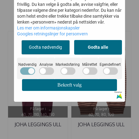
frivillig. Du kan velge å godta alle, avvise valgfrie, eller
tilpasse valgene dine per kategori nedenfor. Du kan når
som helst endre eller trekke tilbake dine samtykker via
lenken «personvern» nederst på nettsiden vår.
Kunder kjøpte også
Les mer om informasjonskapsler
Googles retningslinjer for personvern
-40%
-40%
Godta nødvendig
Godta alle
Nødvendig
Analyse
Markedsføring
Målrettet
Egendefinert
Bekreft valg
Drevet av
På lager i
På lager i
60, 70, 110, 140, 150
60, 70, 80, 100
JOHA LEGGINGS ULL
JOHA LEGGINGS ULL
PLOMME
MINI STRIPE ...