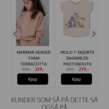
RTE
MARMAR GENSER
MOLO T-SKJORTE
M
ENUS
THAM
RAGNHILDE
TERRACOTTA
PHOTOBOOTH
CA
-
329,-
279,-
599,-
399,-
SAND
Kjøp
Kjøp
KUNDER SOM SÅ PÅ DETTE SÅ
OGSÅ PÅ