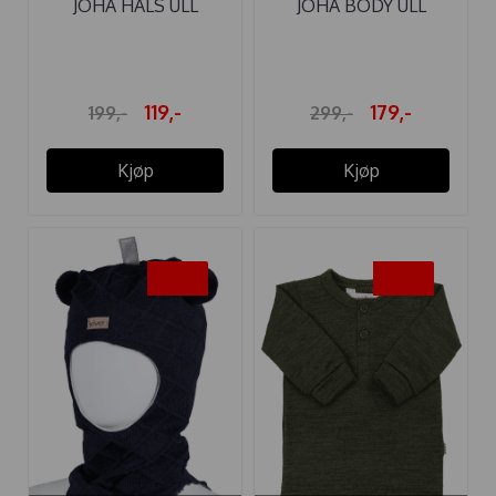
JOHA HALS ULL
JOHA BODY ULL
HANDDRAWN ...
PLOMME
119,-
179,-
199,-
299,-
Kjøp
Kjøp
-25%
-40%