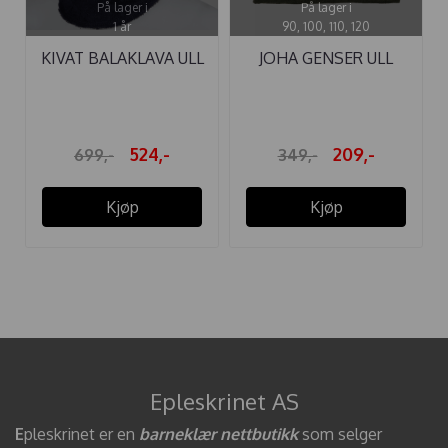
På lager i
På lager i
1 år
90, 100, 110, 120
KIVAT BALAKLAVA ULL
JOHA GENSER ULL
STRUKTUR ...
MOSE GRØN ...
524,-
209,-
699,-
349,-
Kjøp
Kjøp
Epleskrinet AS
E
pleskrinet er en
barneklær nettbutikk
som selger