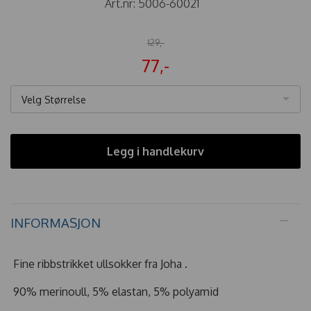
Art.nr:
5006-60021
129,-
77,-
Velg Størrelse
Legg i handlekurv
INFORMASJON
Fine ribbstrikket ullsokker fra Joha .
90% merinoull, 5% elastan, 5% polyamid