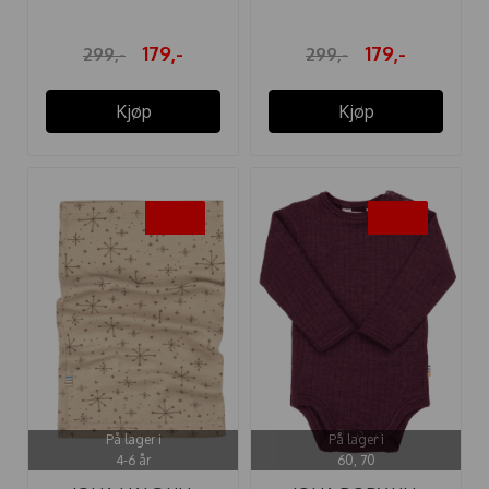
179,-
179,-
299,-
299,-
Kjøp
Kjøp
-40%
-40%
På lager i
På lager i
4-6 år
60, 70