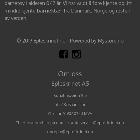
barnetøy i alderen 0-12 år. Vi har valgt å føre kjente og litt
mindre kjente
barneklær
fra Danmark, Norge og resten
av verden.
© 2019 Epleskrinet.no - Powered by Mystore.no
Om oss
Epleskrinet AS
Kuholmsveien 105
4632 Kristiansand
Org. nr. 919060743 MVA
Tlf:
Henvendelser på epost kundeservice@epleskrinet.no
noreply@epleskrinet.no