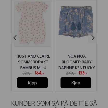
HUST AND CLAIRE
NOA NOA
HU
VIT
SOMMERDRAKT
BLOOMER BABY
BU
BAMBUS MILU
DAPHNE KENTUCKY
164,-
135,-
329,-
270,-
SOMMERFUGL
BLUE
ROSE MOON
Kjøp
Kjøp
KUNDER SOM SÅ PÅ DETTE SÅ