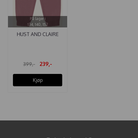
På lager i
134, 140, 152
HUST AND CLAIRE
BUKSE ...
239,-
399,-
Kjøp