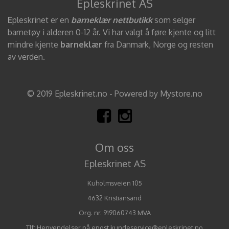
Epleskrinet AS
E
pleskrinet er en
barneklær nettbutikk
som selger
barnetøy i alderen 0-12 år. Vi har valgt å føre kjente og litt
mindre kjente
barneklær
fra Danmark, Norge og resten
av verden.
© 2019 Epleskrinet.no - Powered by Mystore.no
Om oss
Epleskrinet AS
Kuholmsveien 105
4632 Kristiansand
Org. nr. 919060743 MVA
Tlf:
Henvendelser på epost kundeservice@epleskrinet.no