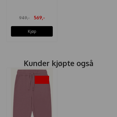
569,-
949,-
Kjøp
Kunder kjøpte også
-40%