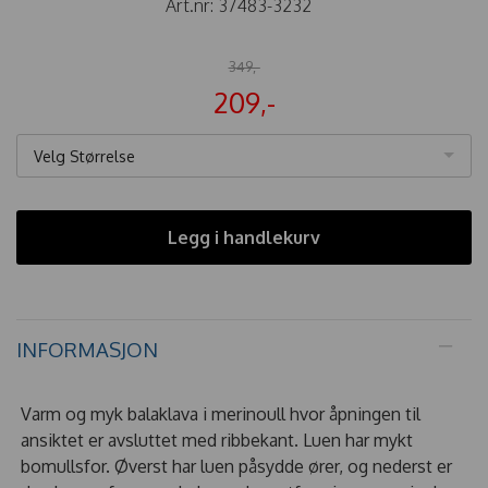
Art.nr:
37483-3232
349,-
209,-
Velg Størrelse
Legg i handlekurv
INFORMASJON
Varm og myk balaklava i merinoull hvor åpningen til
ansiktet er avsluttet med ribbekant. Luen har mykt
bomullsfor. Øverst har luen påsydde ører, og nederst er