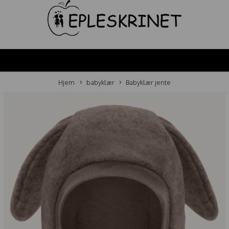
Hjem
babyklær
Babyklær jente