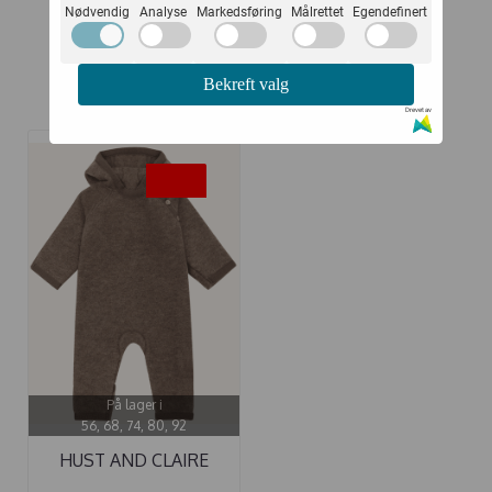
Nødvendig
Analyse
Markedsføring
Målrettet
Egendefinert
Bekreft valg
Relaterte produkter
Drevet av
-40%
På lager i
56, 68, 74, 80, 92
HUST AND CLAIRE
HELDRESS ...