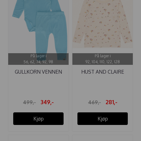
På lager i
På lager i
56, 62, 74, 92, 98
92, 104, 110, 122, 128
GULLKORN VENNEN
HUST AND CLAIRE
BABY SETT ASH ...
GENSER ULL ...
349,-
281,-
499,-
469,-
Kjøp
Kjøp