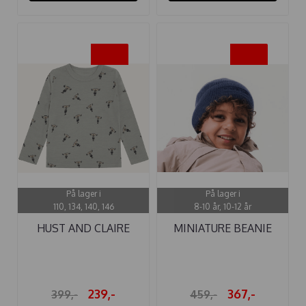
-40%
-20%
På lager i
På lager i
110, 134, 140, 146
8-10 år, 10-12 år
HUST AND CLAIRE
MINIATURE BEANIE
GENSER ...
MATBOJE ULL ...
239,-
367,-
399,-
459,-