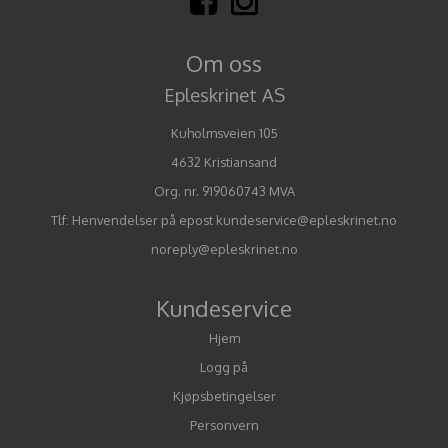
Om oss
Epleskrinet AS
Kuholmsveien 105
4632 Kristiansand
Org. nr. 919060743 MVA
Tlf:
Henvendelser på epost kundeservice@epleskrinet.no
noreply@epleskrinet.no
Kundeservice
Hjem
Logg på
Kjøpsbetingelser
Personvern