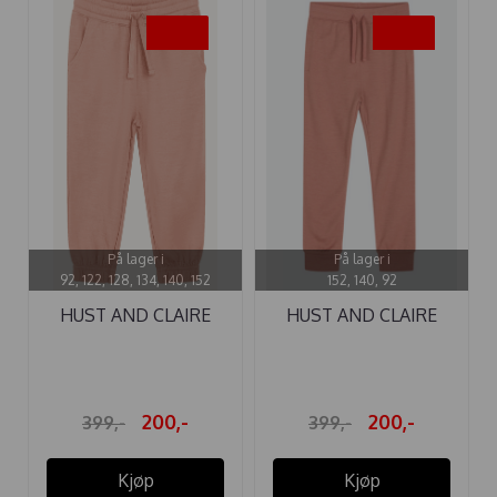
-50%
-50%
På lager i
På lager i
92, 122, 128, 134, 140, 152
152, 140, 92
HUST AND CLAIRE
HUST AND CLAIRE
BUKSE ...
BUKSE ...
200,-
200,-
399,-
399,-
Kjøp
Kjøp