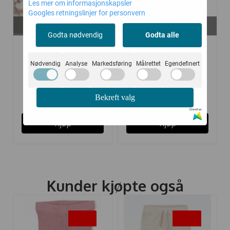
Les mer om informasjonskapsler
Googles retningslinjer for personvern
På lager i
På lager i
56, 68
90, 100, 110, 120
Godta nødvendig
Godta alle
HUST AND CLAIRE
JOHA GENSER ULL
BODY ...
CAMPING LIGHT ...
Nødvendig
Analyse
Markedsføring
Målrettet
Egendefinert
185,-
244,-
369,-
349,-
Bekreft valg
Drevet av
Kjøp
Kjøp
Kunder kjøpte også
-20%
-50%