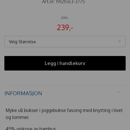
Art.nr:
19121563-3775
399,-
239,-
Velg Størrelse
Legg i handlekurv
INFORMASJON
Myke ull bukser i joggebukse fasong med knytting i livet
og lommer.
45% viskose av bambus