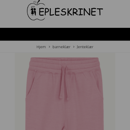
Hjem
barneklær
Jenteklær