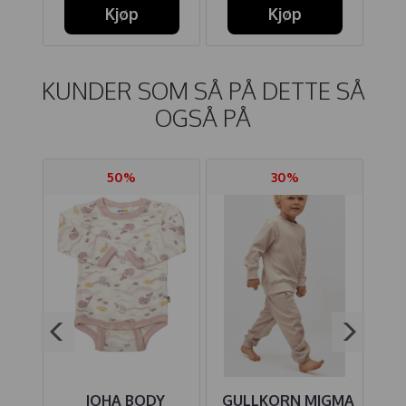
Kjøp
Kjøp
KUNDER SOM SÅ PÅ DETTE SÅ
OGSÅ PÅ
50%
30%
IRE
JOHA BODY
GULLKORN MIGMA
HU