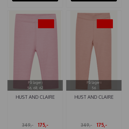
-50%
-50%
På lager i
På lager i
56, 68, 62
56
HUST AND CLAIRE
HUST AND CLAIRE
LEGGINGS ...
LEGGINGS ...
175,-
175,-
349,-
349,-