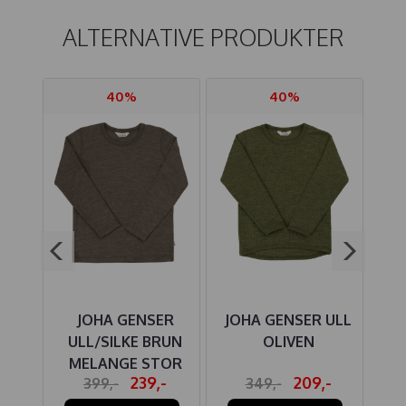
ALTERNATIVE PRODUKTER
40%
40%
LL
JOHA GENSER
JOHA GENSER ULL
MO
RAL
ULL/SILKE BRUN
OLIVEN
G
MELANGE STOR
-
239,-
209,-
399,-
349,-