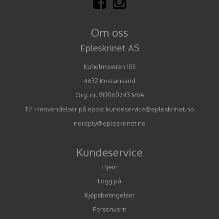
Om oss
Epleskrinet AS
Kuholmsveien 105
4632 Kristiansand
Org. nr. 919060743 MVA
Tlf:
Henvendelser på epost kundeservice@epleskrinet.no
noreply@epleskrinet.no
Kundeservice
Hjem
Logg på
Kjøpsbetingelser
Personvern