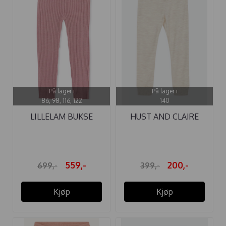
På lager i
På lager i
86, 98, 116, 122
140
LILLELAM BUKSE
HUST AND CLAIRE
CLASSIC RIBB ...
BUKSE ...
559,-
200,-
699,-
399,-
Kjøp
Kjøp