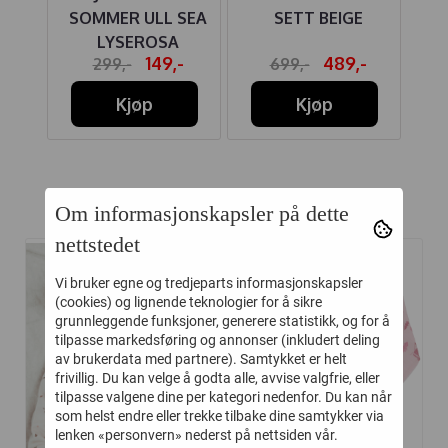
SOMMER ULL SEA
SETT BEIGE
LE
ABBA
LYSEROSA
FL
-
149,-
489,-
299,-
699,-
LUE
Kjøp
Kjøp
Om informasjonskapsler på dette
Relaterte produkter
nettstedet
Vi bruker egne og tredjeparts informasjonskapsler
-50%
-30%
(cookies) og lignende teknologier for å sikre
grunnleggende funksjoner, generere statistikk, og for å
tilpasse markedsføring og annonser (inkludert deling
av brukerdata med partnere). Samtykket er helt
frivillig. Du kan velge å godta alle, avvise valgfrie, eller
tilpasse valgene dine per kategori nedenfor. Du kan når
som helst endre eller trekke tilbake dine samtykker via
lenken «personvern» nederst på nettsiden vår.