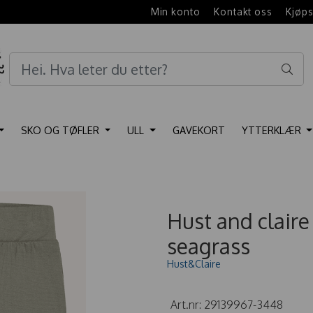
e
Min konto
Kontakt oss
Kjøps
SKO OG TØFLER
ULL
GAVEKORT
YTTERKLÆR
Hust and clair
seagrass
Hust&Claire
Art.nr:
29139967-3448