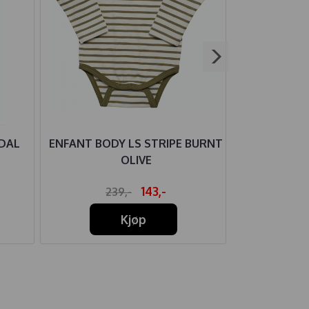
DAL
ENFANT BODY LS STRIPE BURNT
GULLKORN 
OLIVE
A
143,-
239,-
44
Kjøp