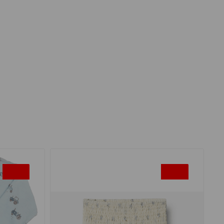
-30%
-45%