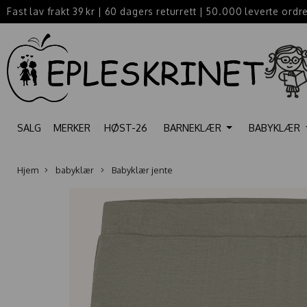
Fast lav frakt 39 kr
|
60 dagers returrett
|
50.000 leverte ordr
SALG
MERKER
HØST-26
BARNEKLÆR
BABYKLÆR
Hjem
babyklær
Babyklær jente