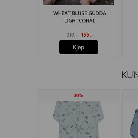
 KNYTTING
WHEAT BLUSE GUDDA
UN RILLER
LIGHTCORAL
49,-
159,-
319,-
Kjøp
KUN
30%