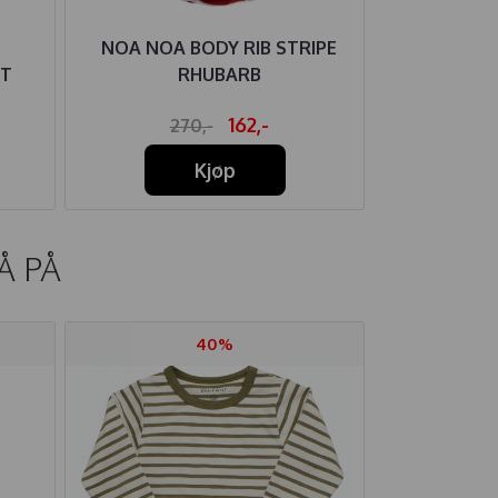
NOA NOA BODY RIB STRIPE
KIVAT V
ET
RHUBARB
162,-
270,-
31
Kjøp
Å PÅ
40%