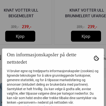
KIVAT VOTTER ULL
KIVAT VOTTER ULL
BEIGEMELERT
BRUNMELERT UFARG
239,-
239,-
319,-
319,-
Kjøp
Kjøp
Om informasjonskapsler på dette
DER SOM SÅ PÅ DETTE SÅ OGS
nettstedet
Vi bruker egne og tredjeparts informasjonskapsler (cookies) og
50%
45%
lignende teknologier for å sikre grunnleggende funksjoner,
generere statistikk, og for å tilpasse markedsføring og
annonser (inkludert deling av brukerdata med partnere).
Samtykket er helt frivillig. Du kan velge å godta alle, avvise
valgfrie, eller tilpasse valgene dine per kategori nedenfor. Du
kan når som helst endre eller trekke tilbake dine samtykker via
lenken «personvern» nederst på nettsiden vår.