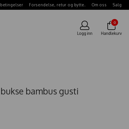
betingelser
Forsendelse, retur og bytte.
Om oss
Salg
0
Logg inn
Handlekurv
e bukse bambus gusti