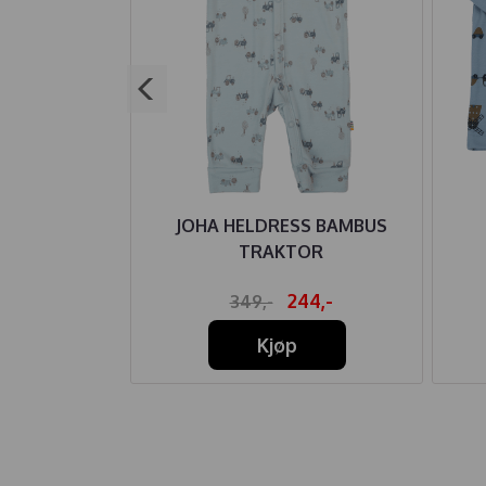
IRE BODY
JOHA HELDRESS BAMBUS
ANKER WATER
TRAKTOR
74,-
244,-
349,-
Kjøp