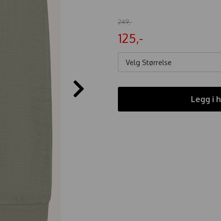
249,-
125,-
Velg Størrelse
Legg i 