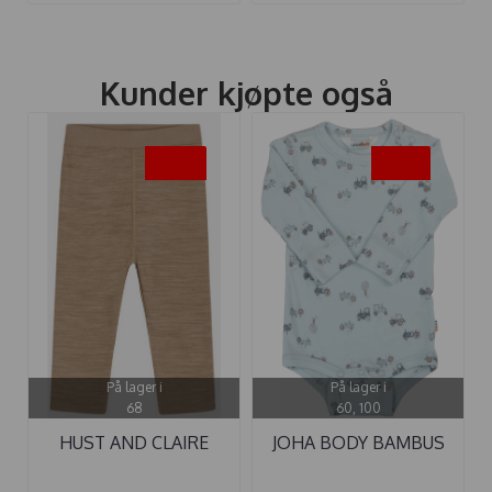
Kunder kjøpte også
-50%
-30%
På lager i
På lager i
68
60, 100
HUST AND CLAIRE
JOHA BODY BAMBUS
LEGGINGS ...
TRAKTOR