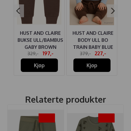
IRE
HUST AND CLAIRE
HUST AND CLAIRE
MBUS
BUKSE ULL/BAMBUS
BODY ULL BO
 OG
GABY BROWN
TRAIN BABY BLUE
-
197,-
227,-
329,-
379,-
IT
STONE
Kjøp
Kjøp
Relaterte produkter
-50%
-50%