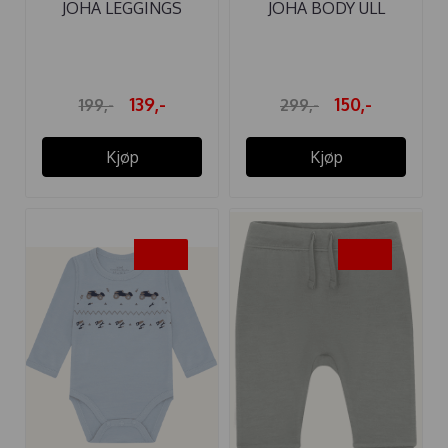
JOHA LEGGINGS
JOHA BODY ULL
BAMBUS TRAKTOR
WOOD ANIMALS ...
139,-
150,-
199,-
299,-
Kjøp
Kjøp
-35%
-35%