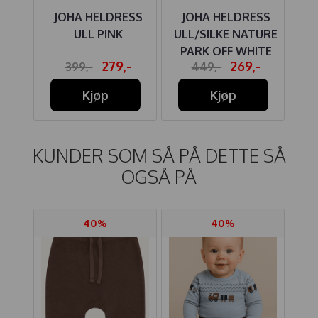
Y
JOHA HELDRESS
JOHA HELDRESS
J
RUN
ULL PINK
ULL/SILKE NATURE
PARK OFF WHITE
SN
-
279,-
269,-
399,-
449,-
Kjøp
Kjøp
KUNDER SOM SÅ PÅ DETTE SÅ
OGSÅ PÅ
40%
40%