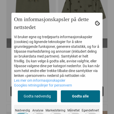
Om informasjonskapsler på dette
nettstedet
Vi bruker egne og tredjeparts informasjonskapsler
På lager i
På lager i
(cookies) og lignende teknologier for å sikre
56
56
grunnleggende funksjoner, generere statistikk, og for å
tilpasse markedsføring og annonser (inkludert deling
HUST AND CLAIRE
HUST AND CLAIRE
av brukerdata med partnere). Samtykket er helt
BUKSE ...
BODY ...
frivillig. Du kan velge å godta alle, avvise valgfrie, eller
tilpasse valgene dine per kategori nedenfor. Du kan når
som helst endre eller trekke tilbake dine samtykker via
lenken «personvern» nederst på nettsiden vår.
165,-
175,-
329,-
349,-
Les mer om informasjonskapsler
Googles retningslinjer for personvern
Kjøp
Kjøp
Godta nødvendig
Godta alle
Nødvendig
Analyse
Markedsføring
Målrettet
Egendefinert