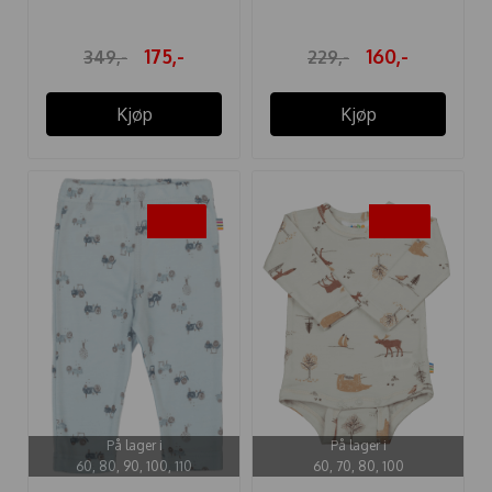
175,-
160,-
349,-
229,-
Kjøp
Kjøp
-30%
-50%
På lager i
På lager i
60, 80, 90, 100, 110
60, 70, 80, 100