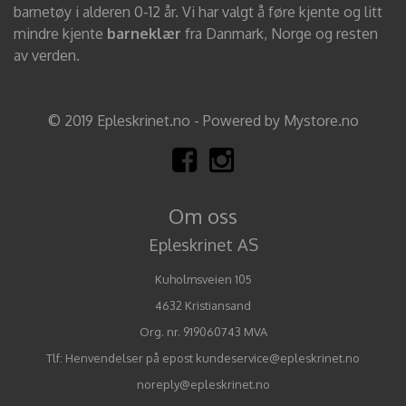
barnetøy i alderen 0-12 år. Vi har valgt å føre kjente og litt
mindre kjente
barneklær
fra Danmark, Norge og resten
av verden.
© 2019 Epleskrinet.no - Powered by Mystore.no
Om oss
Epleskrinet AS
Kuholmsveien 105
4632 Kristiansand
Org. nr. 919060743 MVA
Tlf:
Henvendelser på epost kundeservice@epleskrinet.no
noreply@epleskrinet.no