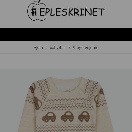
Hjem
babyklær
Babyklær jente