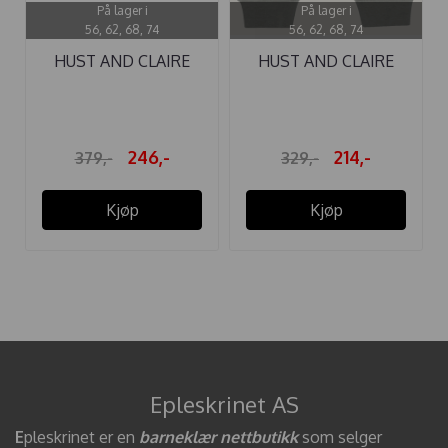
På lager i
På lager i
56, 62, 68, 74
56, 62, 68, 74
HUST AND CLAIRE
HUST AND CLAIRE
BODY ...
BUKSE ...
246,-
214,-
379,-
329,-
Kjøp
Kjøp
Epleskrinet AS
E
pleskrinet er en
barneklær nettbutikk
som selger