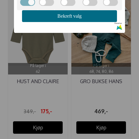
-50%
Bekreft valg
Drevet av
På lager i
På lager i
62
68, 74, 80, 86
HUST AND CLAIRE
GRO BUKSE HANS
BODY ...
MED SELER OIL ...
175,-
469,-
349,-
Kjøp
Kjøp