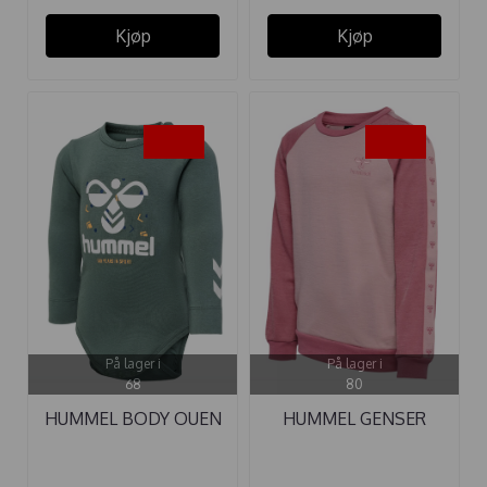
Kjøp
Kjøp
-50%
-50%
På lager i
På lager i
68
80
HUMMEL BODY OUEN
HUMMEL GENSER
LAUREL ...
WULBATO ...