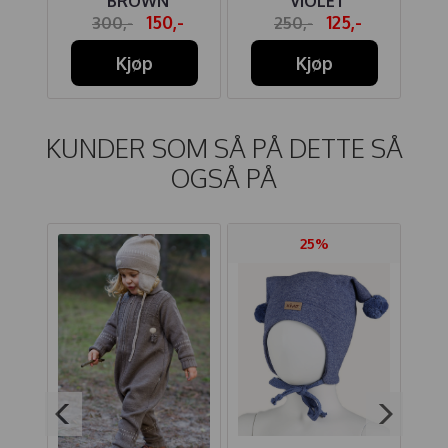
BROWN
VIOLET
-
150,-
125,-
300,-
250,-
Kjøp
Kjøp
KUNDER SOM SÅ PÅ DETTE SÅ
OGSÅ PÅ
25%