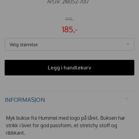
Art.nr:
218052-7017
370,-
185,-
Velg størrelse
Legg i handlekurv
INFORMASJON
Myk bukse fra Hummel med logo på låret. Buksen har
strikk i livet for god passform, et stretchy stoff og
ribbkant.