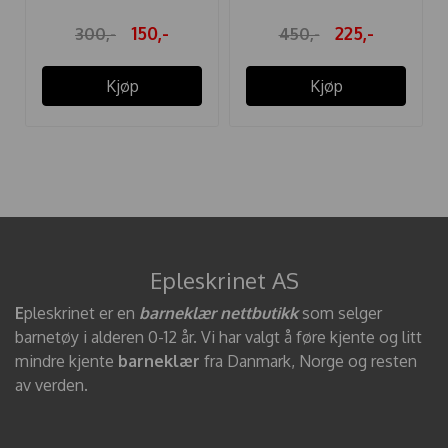
150,-
225,-
300,-
450,-
Kjøp
Kjøp
Epleskrinet AS
E
pleskrinet er en
barneklær nettbutikk
som selger
barnetøy i alderen 0-12 år. Vi har valgt å føre kjente og litt
mindre kjente
barneklær
fra Danmark, Norge og resten
av verden.