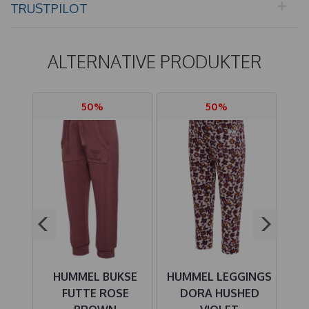
TRUSTPILOT
ALTERNATIVE PRODUKTER
50%
50%
KE
HUMMEL BUKSE
HUMMEL LEGGINGS
H
LUE
FUTTE ROSE
DORA HUSHED
S