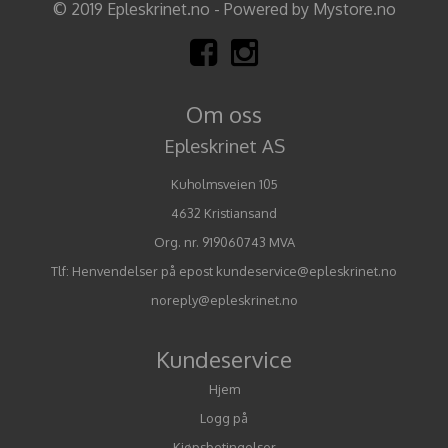
© 2019 Epleskrinet.no - Powered by Mystore.no
Om oss
Epleskrinet AS
Kuholmsveien 105
4632 Kristiansand
Org. nr. 919060743 MVA
Tlf:
Henvendelser på epost kundeservice@epleskrinet.no
noreply@epleskrinet.no
Kundeservice
Hjem
Logg på
Kjøpsbetingelser