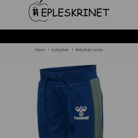
Hjem
babyklær
Babyklær jente