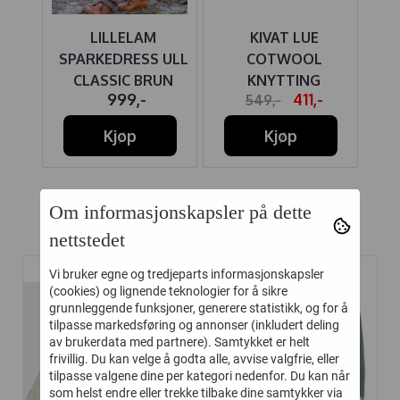
UE
LILLELAM
KIVAT LUE
 ULL
SPARKEDRESS ULL
COTWOOL
CLASSIC BRUN
KNYTTING
BO
-
999,-
411,-
549,-
JEANSBLÅ
M/SKINNLAPP
Kjøp
Kjøp
Om informasjonskapsler på dette
Relaterte produkter
nettstedet
Vi bruker egne og tredjeparts informasjonskapsler
(cookies) og lignende teknologier for å sikre
-45%
-50%
grunnleggende funksjoner, generere statistikk, og for å
tilpasse markedsføring og annonser (inkludert deling
av brukerdata med partnere). Samtykket er helt
frivillig. Du kan velge å godta alle, avvise valgfrie, eller
tilpasse valgene dine per kategori nedenfor. Du kan når
som helst endre eller trekke tilbake dine samtykker via