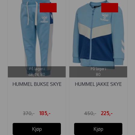
-50%
-50%
På lager i
På lager i
68, 74, 80
80
HUMMEL BUKSE SKYE
HUMMEL JAKKE SKYE
DUSK BLUE
DUSK BLUE
185,-
225,-
370,-
450,-
Kjøp
Kjøp