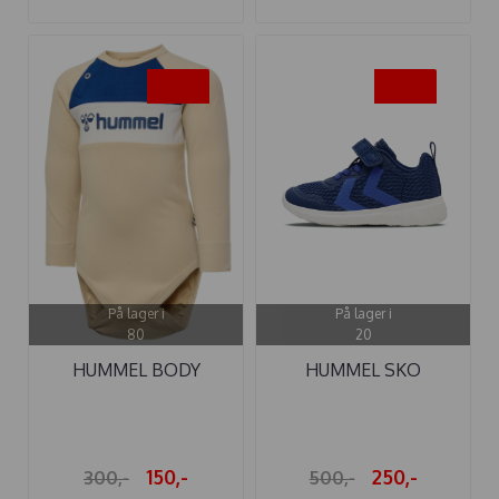
-50%
-50%
På lager i
På lager i
80
20
HUMMEL BODY
HUMMEL SKO
MURPHY IRISH ...
HUMMEL ACTUS ...
150,-
250,-
300,-
500,-