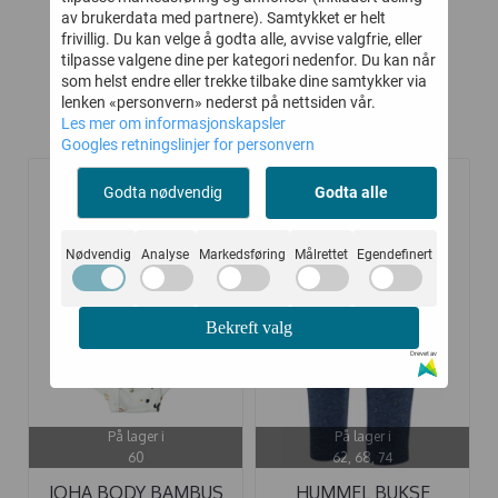
Kjøp
Kjøp
av brukerdata med partnere). Samtykket er helt
frivillig. Du kan velge å godta alle, avvise valgfrie, eller
tilpasse valgene dine per kategori nedenfor. Du kan når
som helst endre eller trekke tilbake dine samtykker via
lenken «personvern» nederst på nettsiden vår.
Les mer om informasjonskapsler
Kunder kjøpte også
Googles retningslinjer for personvern
Godta nødvendig
Godta alle
-50%
-50%
Nødvendig
Analyse
Markedsføring
Målrettet
Egendefinert
Bekreft valg
Drevet av
På lager i
På lager i
60
62, 68, 74
JOHA BODY BAMBUS
HUMMEL BUKSE