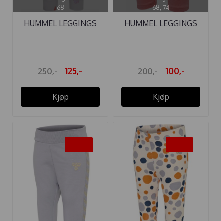
68
68, 74
HUMMEL LEGGINGS
HUMMEL LEGGINGS
CLARA LILAC ...
ANNI TEA ROSE
125,-
100,-
250,-
200,-
Kjøp
Kjøp
-50%
-50%