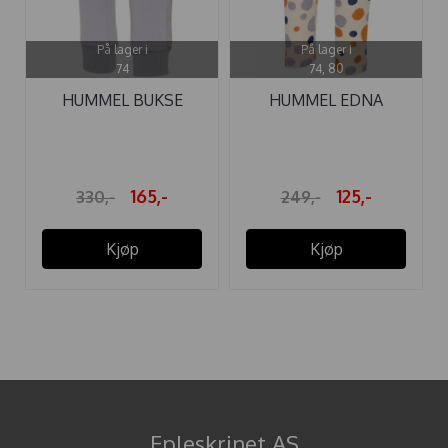
På lager i
På lager i
74
74, 80
HUMMEL BUKSE
HUMMEL EDNA
MARGRET
TIGHTS
165,-
125,-
330,-
249,-
Kjøp
Kjøp
Epleskrinet AS