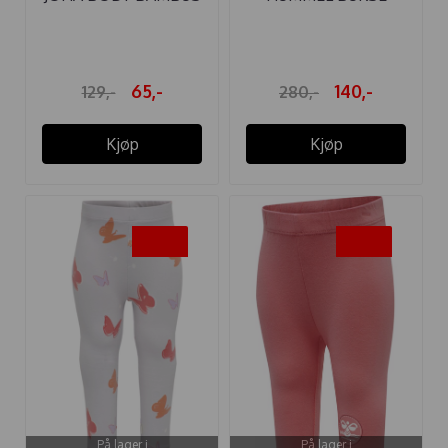
PELIKAN OFF ...
GOLDIE
65,-
140,-
129,-
280,-
Kjøp
Kjøp
-50%
-50%
På lager i
På lager i