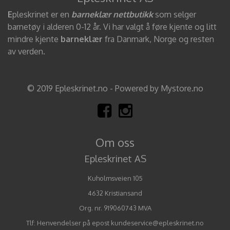
E
pleskrinet er en
barneklær nettbutikk
som selger
barnetøy i alderen 0-12 år. Vi har valgt å føre kjente og litt
mindre kjente
barneklær
fra Danmark, Norge og resten
av verden.
© 2019 Epleskrinet.no - Powered by Mystore.no
Om oss
Epleskrinet AS
Kuholmsveien 105
4632 Kristiansand
Org. nr. 919060743 MVA
Tlf:
Henvendelser på epost kundeservice@epleskrinet.no