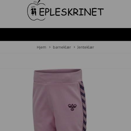
Hjem
barneklær
Jenteklær