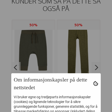
KUNDER SOM SÅ PÅ DETTE SÅ
OGSÅ PÅ
50%
50%
Om informasjonskapsler på dette
HUST AND CLAIRE
JOHA LEGGINGS
nettstedet
 ULL
BUKSE ULL/BAMBUS
COLOURFULL MOSS
Vi bruker egne og tredjeparts informasjonskapsler
UN
GABY TEA LEAF
MELANGE
BO
(cookies) og lignende teknologier for å sikre
164,-
124,-
329,-
249,-
grunnleggende funksjoner, generere statistikk, og for å
tilpasse markedsføring og annonser (inkludert deling