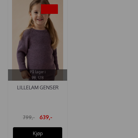
-20%
På lager i
98, 128
LILLELAM GENSER
RIBB PLOMME
639,-
799,-
Kjøp