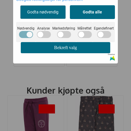
Godta nødvendig
Godta alle
T
JOHA LUE ULL
HUTTELIHUT
Nødvendig
Analyse
Markedsføring
Målrettet
Egendefinert
ARI
KOBBER VEVD
HELDRESS ULL
TEDDY CAMEL
A
-
124,-
689,-
249,-
1.149,-
ARD
Bekreft valg
Kjøp
Kjøp
Drevet av
Kunder kjøpte også
-50%
-45%