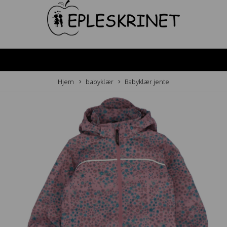
Hjem
babyklær
Babyklær jente