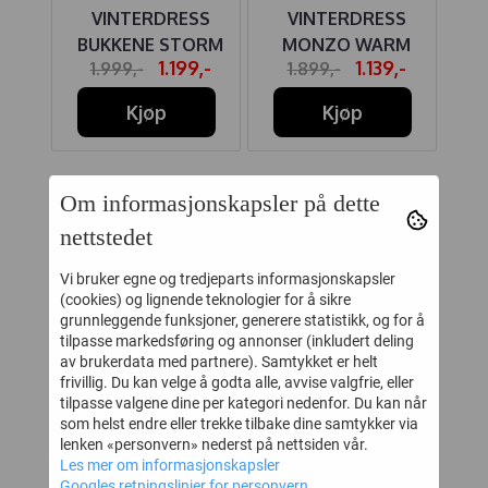
ADI
VINTERDRESS
VINTERDRESS
SE
AWN
BUKKENE STORM
MONZO WARM
,-
1.199,-
1.139,-
1.999,-
1.899,-
BLUE
ROSE
Kjøp
Kjøp
KUNDER SOM SÅ PÅ DETTE SÅ
Om informasjonskapsler på dette
OGSÅ PÅ
nettstedet
Vi bruker egne og tredjeparts informasjonskapsler
(cookies) og lignende teknologier for å sikre
50%
40%
grunnleggende funksjoner, generere statistikk, og for å
tilpasse markedsføring og annonser (inkludert deling
av brukerdata med partnere). Samtykket er helt
frivillig. Du kan velge å godta alle, avvise valgfrie, eller
tilpasse valgene dine per kategori nedenfor. Du kan når
som helst endre eller trekke tilbake dine samtykker via
lenken «personvern» nederst på nettsiden vår.
Les mer om informasjonskapsler
Googles retningslinjer for personvern