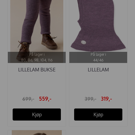
På lager i
På lager i
80, 86, 98, 104, 116
44/46
LILLELAM BUKSE
LILLELAM
CLASSIC RIBB ...
FINLANDSHETTE ...
559,-
319,-
699,-
399,-
Kjøp
Kjøp