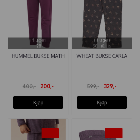
På lager i
På lager i
128
98, 110, 116
HUMMEL BUKSE MATH
WHEAT BUKSE CARLA
AMARANTH
BLACK ...
200,-
329,-
400,-
599,-
Kjøp
Kjøp
-20%
-20%