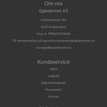
Om oss
Epleskrinet AS
Kuholmsveien 105
4632 Kristiansand
Org. nr. 919060743 MVA
Tlf:
Henvendelser på epost kundeservice@epleskrinet.no
noreply@epleskrinet.no
Kundeservice
Hjem
Logg på
Kjøpsbetingelser
Personvern
Om oss