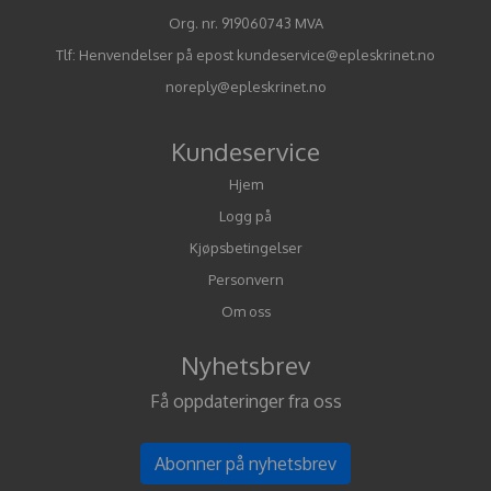
Org. nr. 919060743 MVA
Tlf:
Henvendelser på epost kundeservice@epleskrinet.no
noreply@epleskrinet.no
Kundeservice
Hjem
Logg på
Kjøpsbetingelser
Personvern
Om oss
Nyhetsbrev
Få oppdateringer fra oss
Abonner på nyhetsbrev