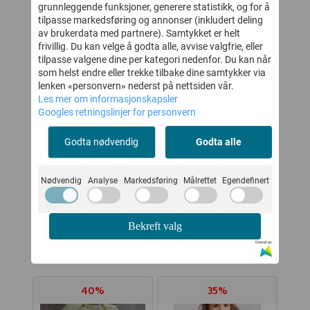
grunnleggende funksjoner, generere statistikk, og for å
tilpasse markedsføring og annonser (inkludert deling
av brukerdata med partnere). Samtykket er helt
frivillig. Du kan velge å godta alle, avvise valgfrie, eller
tilpasse valgene dine per kategori nedenfor. Du kan når
som helst endre eller trekke tilbake dine samtykker via
lenken «personvern» nederst på nettsiden vår.
NGS
JOHA LEGGINGS
JOHA LEGGINGS
JO
Les mer om informasjonskapsler
RK
ULL/SILKE BEIGE
ULL PLOMME
Googles retningslinjer for personvern
MELANGE STOR
-
239,-
179,-
399,-
299,-
Godta nødvendig
Godta alle
Kjøp
Kjøp
Nødvendig
Analyse
Markedsføring
Målrettet
Egendefinert
KUNDER SOM SÅ PÅ DETTE SÅ
Bekreft valg
OGSÅ PÅ
Drevet av
40%
35%