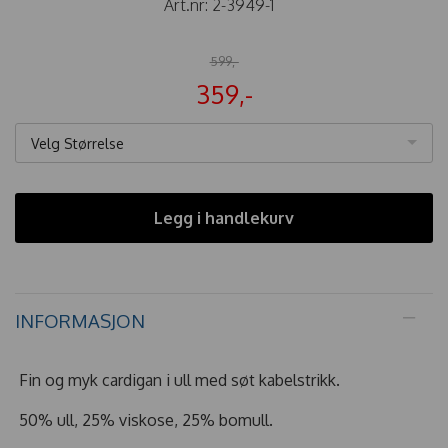
Art.nr:
2-3949-1
599,-
359,-
Velg Størrelse
Legg i handlekurv
INFORMASJON
Fin og myk cardigan i ull med søt kabelstrikk.
50% ull, 25% viskose, 25% bomull.