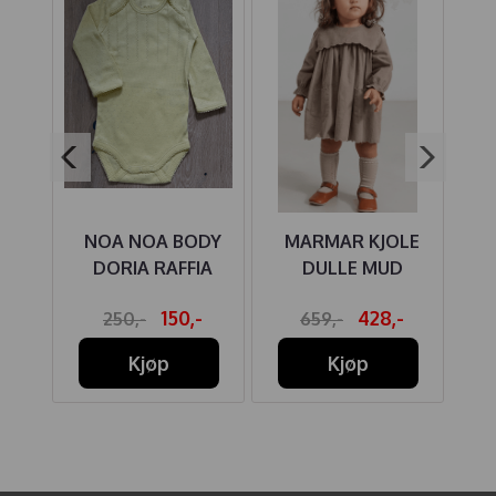
OLE
NOA NOA BODY
MARMAR KJOLE
DOT
DORIA RAFFIA
DULLE MUD
BO
-
150,-
428,-
250,-
659,-
Kjøp
Kjøp