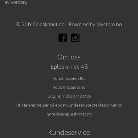
av verden.
© 2019 Epleskrinet.no - Powered by Mystore.no
Om oss
Epleskrinet AS
Kuholmsveien 105
4632 Kristiansand
Org. nr. 919060743 MVA
Tlf:
Henvendelser på epost kundeservice@epleskrinet.no
noreply@epleskrinet.no
Kundeservice