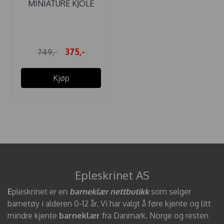
MINIATURE KJOLE
MELISCHA SHY ...
375,-
749,-
Kjøp
Epleskrinet AS
E
pleskrinet er en
barneklær nettbutikk
som selger
barnetøy i alderen 0-12 år. Vi har valgt å føre kjente og litt
mindre kjente
barneklær
fra Danmark, Norge og resten