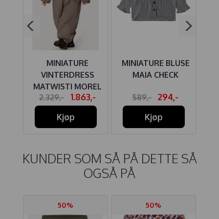
KKE
MINIATURE
MINIATURE BLUSE
M
LIVE
VINTERDRESS
MAIA CHECK
MATWISTI MOREL
-
1.863,-
294,-
2.329,-
589,-
GREY
Kjøp
Kjøp
KUNDER SOM SÅ PÅ DETTE SÅ
OGSÅ PÅ
50%
50%