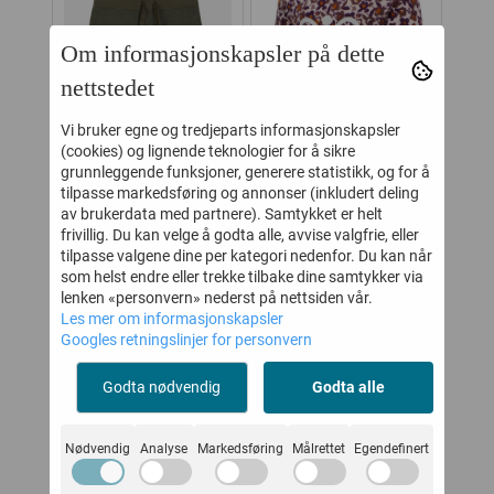
Om informasjonskapsler på dette
nettstedet
Vi bruker egne og tredjeparts informasjonskapsler
(cookies) og lignende teknologier for å sikre
grunnleggende funksjoner, generere statistikk, og for å
tilpasse markedsføring og annonser (inkludert deling
av brukerdata med partnere). Samtykket er helt
frivillig. Du kan velge å godta alle, avvise valgfrie, eller
NGS
HUST AND CLAIRE
HUMMEL BODY
tilpasse valgene dine per kategori nedenfor. Du kan når
UL
BUKSE ULL/BAMBUS
DORA HUSHED
som helst endre eller trekke tilbake dine samtykker via
GE
GABY TEA LEAF
VIOLET
lenken «personvern» nederst på nettsiden vår.
-
164,-
140,-
329,-
280,-
Les mer om informasjonskapsler
Googles retningslinjer for personvern
Kjøp
Kjøp
Godta nødvendig
Godta alle
Nødvendig
Analyse
Markedsføring
Målrettet
Egendefinert
Relaterte produkter