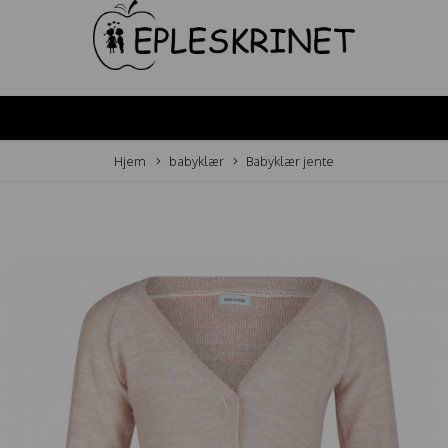
Hjem
babyklær
Babyklær jente