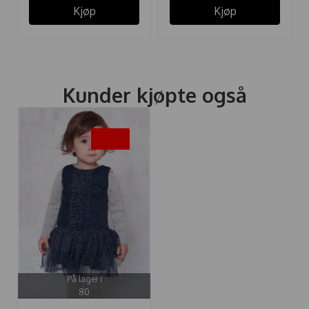
Kjøp
Kjøp
Kunder kjøpte også
-50%
På lager i
80