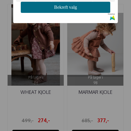
Bekreft valg
Drevet av
-45%
-45%
På lager i
På lager i
86
98
WHEAT KJOLE
MARMAR KJOLE
PINAFORE WRINKLES
RUMBA SOFT HAZEL
...
274,-
377,-
499,-
685,-