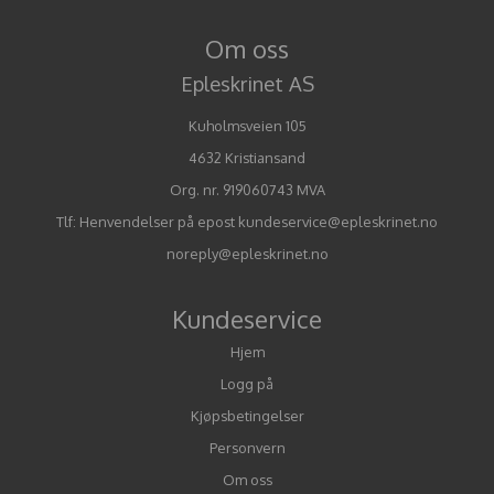
Om oss
Epleskrinet AS
Kuholmsveien 105
4632 Kristiansand
Org. nr. 919060743 MVA
Tlf:
Henvendelser på epost kundeservice@epleskrinet.no
noreply@epleskrinet.no
Kundeservice
Hjem
Logg på
Kjøpsbetingelser
Personvern
Om oss