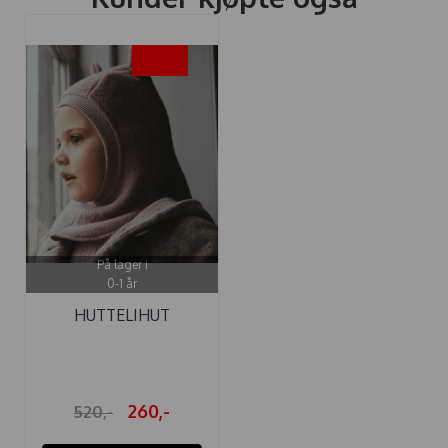
-50%
På lager i
0-1 år
HUTTELIHUT
ELEFANTLUE "PLYS" ...
260,-
520,-