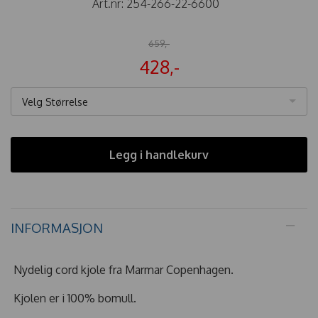
Art.nr:
254-266-22-6600
659,-
428,-
Velg Størrelse
Legg i handlekurv
INFORMASJON
Nydelig cord kjole fra Marmar Copenhagen.
Kjolen er i 100% bomull.