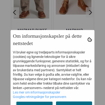
MARMAR BUKSE
MARMAR
M
Om informasjonskapsler på dette
NING
PANTO MUD
KNESTRØMPER
POINTELLE
nettstedet
-
376,-
87,-
579,-
159,-
MARMAR CUMIN
Vi bruker egne og tredjeparts informasjonskapsler
Kjøp
Kjøp
(cookies) og lignende teknologier for å sikre
grunnleggende funksjoner, generere statistikk, og for å
tilpasse markedsføring og annonser (inkludert deling
av brukerdata med partnere). Samtykket er helt
KUNDER SOM SÅ PÅ DETTE SÅ
frivillig. Du kan velge å godta alle, avvise valgfrie, eller
tilpasse valgene dine per kategori nedenfor. Du kan når
OGSÅ PÅ
som helst endre eller trekke tilbake dine samtykker via
lenken «personvern» nederst på nettsiden vår.
Les mer om informasjonskapsler
Googles retningslinjer for personvern
40%
45%