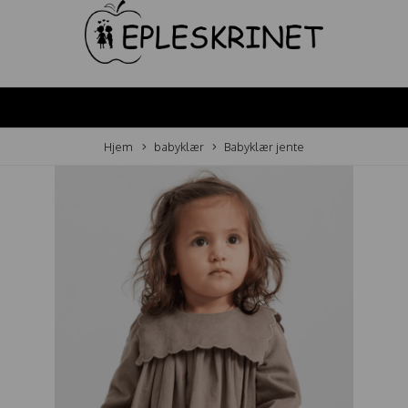
Hjem
babyklær
Babyklær jente