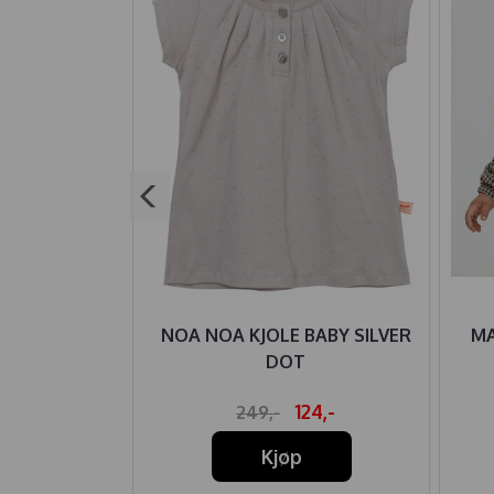
IRE BODY
NOA NOA KJOLE BABY SILVER
MA
S BALOO
DOT
R ECRU
74,-
124,-
249,-
Kjøp