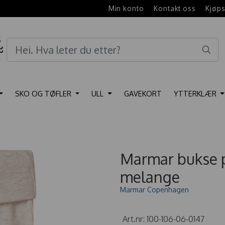
e
Min konto
Kontakt oss
Kjøps
SKO OG TØFLER
ULL
GAVEKORT
YTTERKLÆR
Marmar bukse p
melange
Marmar Copenhagen
Art.nr:
100-106-06-0147