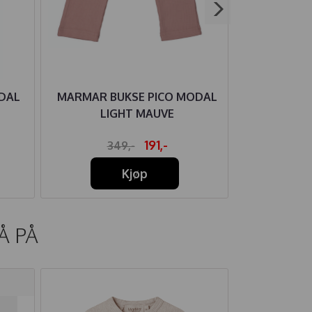
DAL
MARMAR BUKSE PICO MODAL
MARMAR B
LIGHT MAUVE
PIN
191,-
349,-
34
Kjøp
Å PÅ