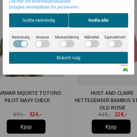
Les mer om informasjonskapsler
Googles retningslinjer for personvern
Godta nødvendig
Godta alle
Nødvendig
Analyse
Markedsføring
Målrettet
Egendefinert
Bekreft valg
Drevet av
RMAR SKJORTE TOTORO
HUST AND CLAIRE
PILOT NAVY CHECK
HETTEGENSER BAMBUS S
OLD ROSIE
324,-
224,-
499,-
449,-
Kjøp
Kjøp