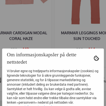
RMAR CARDIGAN MODAL
MARMAR LEGGINGS MO
CORAL HAZE
SUN TOUCHED
142,-
164,-
259,-
299,-
Om informasjonskapsler på dette
Kjøp
Kjøp
nettstedet
Vi bruker egne og tredjeparts informasjonskapsler (cookies) og
lignende teknologier for å sikre grunnleggende funksjoner,
DER SOM SÅ PÅ DETTE SÅ OGS
generere statistikk, og for å tilpasse markedsføring og
annonser (inkludert deling av brukerdata med partnere).
Samtykket er helt frivillig. Du kan velge å godta alle, avvise
valgfrie, eller tilpasse valgene dine per kategori nedenfor. Du
35%
50%
kan når som helst endre eller trekke tilbake dine samtykker via
lenken «personvern» nederst på nettsiden vår.