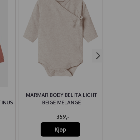
MARMAR BODY BELITA LIGHT
WHEAT B
TINUS
BEIGE MELANGE
359,-
57
Kjøp