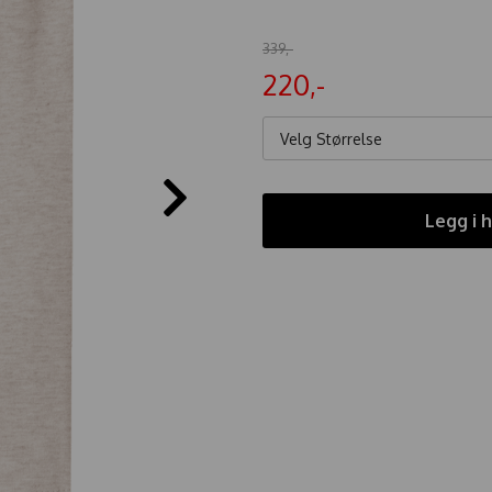
339,-
220,-
Velg Størrelse
Legg i 