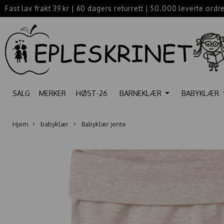
Fast lav frakt 39 kr
|
60 dagers returrett
|
50.000 leverte ordr
SALG
MERKER
HØST-26
BARNEKLÆR
BABYKLÆR
Hjem
babyklær
Babyklær jente