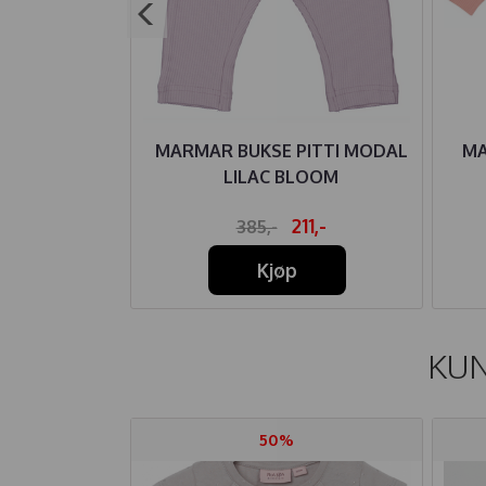
Y MODAL
MARMAR BUKSE PITTI MODAL
MA
S HAY
LILAC BLOOM
20,-
211,-
385,-
Kjøp
KUN
50%