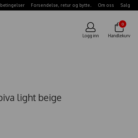
betingelser
Forsendelse, retur og bytte.
Om oss
Salg
0
Logg inn
Handlekurv
iva light beige