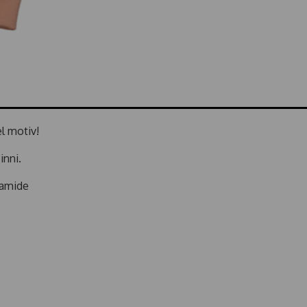
el motiv!
inni.
yamide