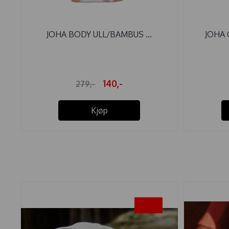
JOHA BODY ULL/BAMBUS ...
JOHA 
140,-
279,-
Kjøp
-25%