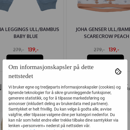
HA LEGGINGS ULL/BAMBUS
JOHA GENSER ULL/BAM
BABY BLUE
SCARECROW PEACH
139,-
139,-
279,-
279,-
Kjøp
Kjøp
Om informasjonskapsler på dette
nettstedet
DER SOM SÅ PÅ DETTE SÅ OGS
Vi bruker egne og tredjeparts informasjonskapsler (cookies) og
lignende teknologier for å sikre grunnleggende funksjoner,
generere statistikk, og for å tilpasse markedsføring og
annonser (inkludert deling av brukerdata med partnere).
40%
30%
Samtykket er helt frivillig. Du kan velge å godta alle, avvise
valgfrie, eller tilpasse valgene dine per kategori nedenfor. Du
kan når som helst endre eller trekke tilbake dine samtykker via
lenken «personvern» nederst på nettsiden vår.