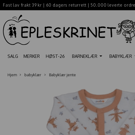
Fast lav frakt 39 kr
|
60 dagers returrett
|
50.000 leverte ordr
SALG
MERKER
HØST-26
BARNEKLÆR
BABYKLÆR
Hjem
babyklær
Babyklær jente