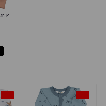
BUS ...
-50%
-50%