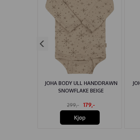
IRE BODY
JOHA BODY ULL HANDDRAWN
JO
LOO ANIMALS
SNOWFLAKE BEIGE
ROSE
27,-
179,-
299,-
Kjøp