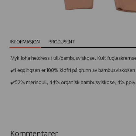
INFORMASJON
PRODUSENT
Myk Joha heldress i ull/bambusviskose. Kult fugleskrems
✔️Leggingsen er 100% kløfri på grunn av bambusviskosen 
✔️52% merinoull, 44% organisk bambusviskose, 4% pol
Kommentarer