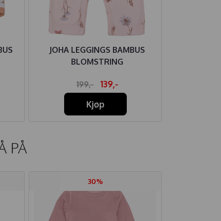
BUS
JOHA LEGGINGS BAMBUS
JOHA GEN
BLOMSTRING
139,-
199,-
27
Kjøp
Å PÅ
30%