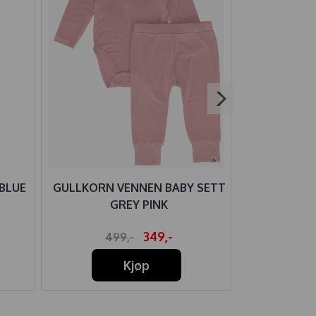
 BLUE
GULLKORN VENNEN BABY SETT
JOHA HELD
GREY PINK
F
349,-
499,-
44
Kjøp