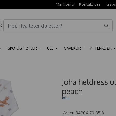
e
Min konto
Kontakt oss
Kjøps
SKO OG TØFLER
ULL
GAVEKORT
YTTERKLÆR
Joha heldress 
peach
Joha
Art.nr:
34904-70-3518