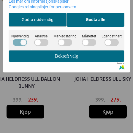
Les mer om informasjonskapsler
Googles retningslinjer for personvern
Godta nødvendig
Godta alle
Nødvendig
Analyse
Markedsføring
Målrettet
Egendefinert
Bekreft valg
Drevet av
HA HELDRESS ULL BALLON
JOHA HELDRESS ULL SKY
BUNNY
239,-
279,-
399,-
399,-
Kjøp
Kjøp