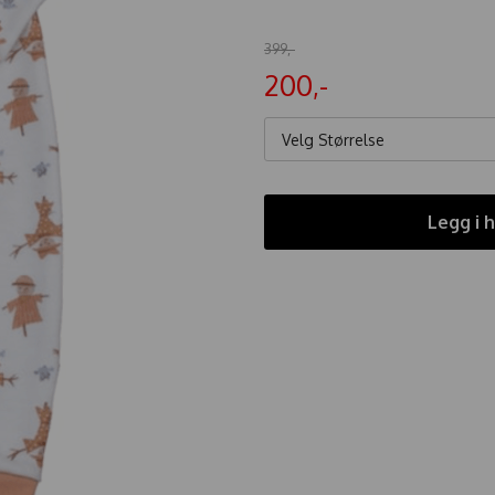
399,-
200,-
Velg Størrelse
Legg i 