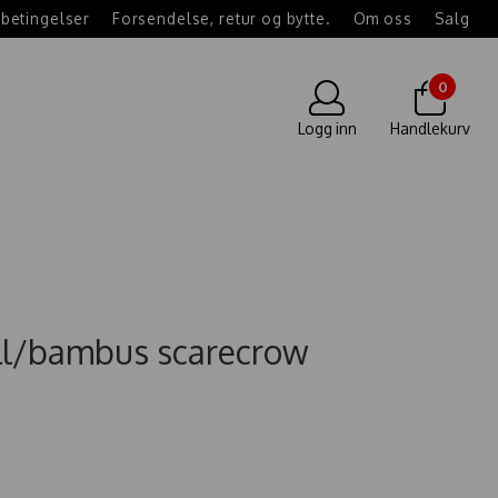
betingelser
Forsendelse, retur og bytte.
Om oss
Salg
0
Logg inn
Handlekurv
ull/bambus scarecrow