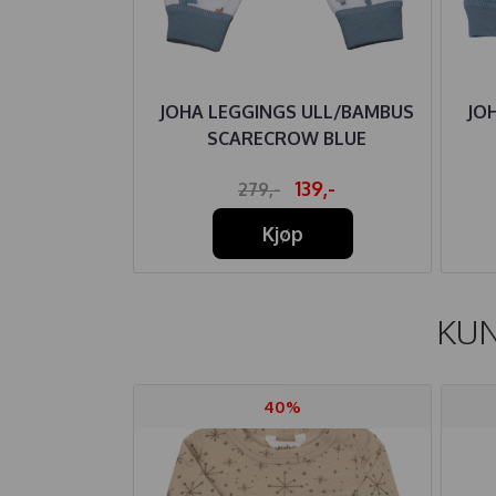
BAMBUS LAKE
JOHA LEGGINGS ULL/BAMBUS
JO
LÅ
SCARECROW BLUE
9,-
139,-
279,-
Kjøp
KUN
40%