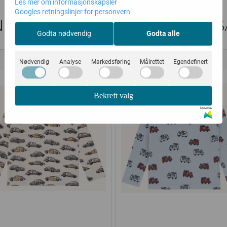
Les mer om informasjonskapsler
Googles retningslinjer for personvern
DER SOM SÅ PÅ DETTE SÅ OGS
Godta nødvendig
Godta alle
40%
40%
Nødvendig
Analyse
Markedsføring
Målrettet
Egendefinert
Bekreft valg
Drevet av