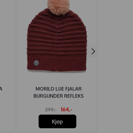
A
MORILD LUE FJALAR
MARMAR JA
BURGUNDER REFLEKS
QUILT
164,-
299,-
59
Kjøp