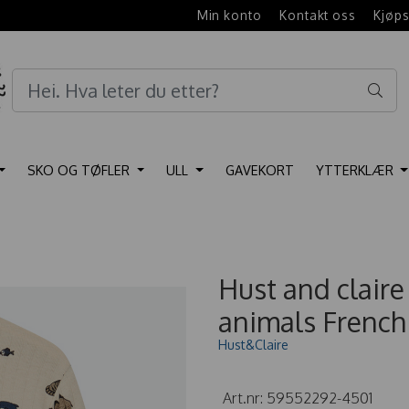
e
Min konto
Kontakt oss
Kjøps
SKO OG TØFLER
ULL
GAVEKORT
YTTERKLÆR
Hust and clair
animals French
Hust&Claire
Art.nr:
59552292-4501