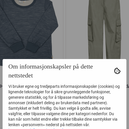
Om informasjonskapsler på dette
nettstedet
OHA GENSER ULL/BAMBUS
HUMMEL BUKSE MARI
Vi bruker egne og tredjeparts informasjonskapsler (cookies) og
lignende teknologier for å sikre grunnleggende funksjoner,
DARK DENIM STOR
SHADOW
generere statistikk, og for å tilpasse markedsføring og
annonser (inkludert deling av brukerdata med partnere).
209,-
292,-
349,-
450,-
Samtykket er helt frivillig. Du kan velge å godta alle, avvise
valgfrie, eller tilpasse valgene dine per kategori nedenfor. Du
Kjøp
Kjøp
kan når som helst endre eller trekke tilbake dine samtykker via
lenken «personvern» nederst på nettsiden vår.