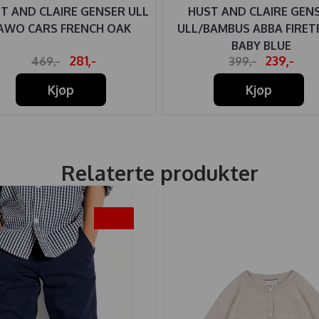
T AND CLAIRE GENSER ULL
HUST AND CLAIRE GEN
AWO CARS FRENCH OAK
ULL/BAMBUS ABBA FIRET
BABY BLUE
281,-
239,-
469,-
399,-
Kjøp
Kjøp
Relaterte produkter
-50%