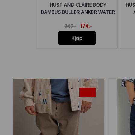
E LEGGINGS
HUST AND CLAIRE BODY
HUS
NKER WATER
BAMBUS BULLER ANKER WATER
49,-
174,-
349,-
Kjøp
-45%