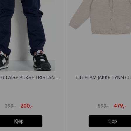
 CLAIRE BUKSE TRISTAN ...
LILLELAM JAKKE TYNN CLA
200,-
479,-
399,-
599,-
Kjøp
Kjøp