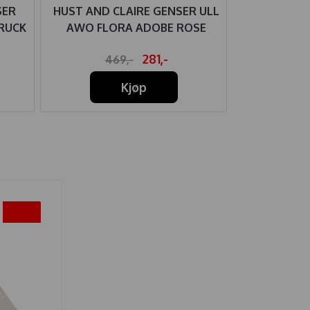
SER
HUST AND CLAIRE GENSER ULL
HUST AN
RUCK
AWO FLORA ADOBE ROSE
ULL/BAM
281,-
469,-
36
Kjøp
-20%