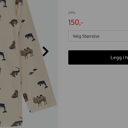
299,-
150,-
Velg Størrelse
Legg i 