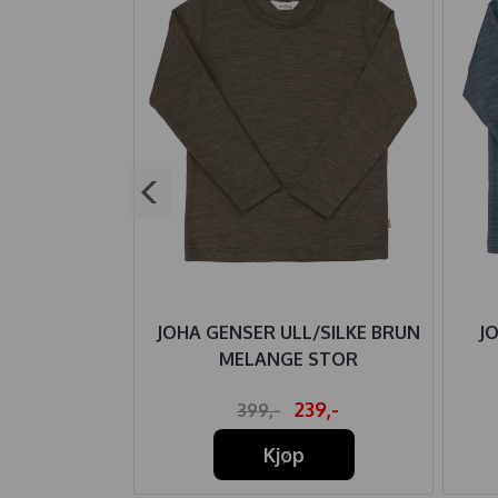
ULL/BAMBUS
JOHA GENSER ULL/SILKE BRUN
J
E STOR
MELANGE STOR
09,-
239,-
399,-
Kjøp