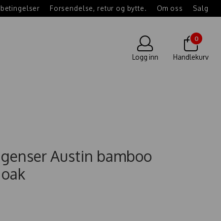
betingelser
Forsendelse, retur og bytte.
Om oss
Salg
0
Logg inn
Handlekurv
e genser Austin bamboo
 oak