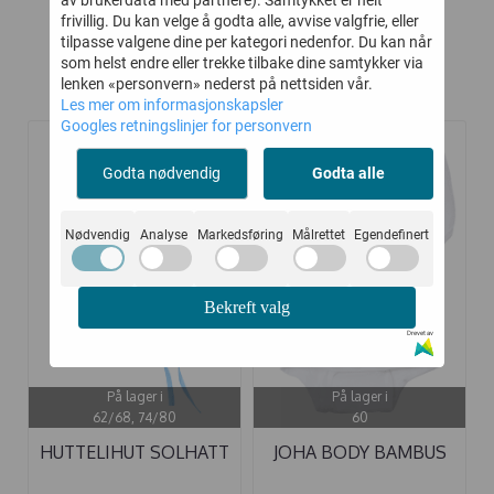
frivillig. Du kan velge å godta alle, avvise valgfrie, eller
tilpasse valgene dine per kategori nedenfor. Du kan når
som helst endre eller trekke tilbake dine samtykker via
lenken «personvern» nederst på nettsiden vår.
Kunder kjøpte også
Les mer om informasjonskapsler
Googles retningslinjer for personvern
-50%
-30%
Godta nødvendig
Godta alle
Nødvendig
Analyse
Markedsføring
Målrettet
Egendefinert
Bekreft valg
Drevet av
På lager i
På lager i
62/68, 74/80
60
HUTTELIHUT SOLHATT
JOHA BODY BAMBUS
SAFARI ...
BASIC WHITE