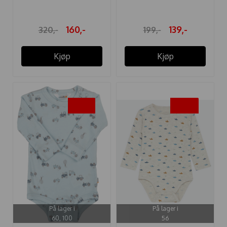
160,-
139,-
320,-
199,-
Kjøp
Kjøp
-30%
-50%
På lager i
På lager i
60, 100
56