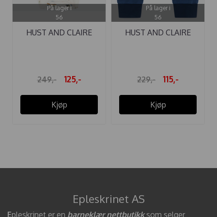
På lager i
På lager i
56
56
HUST AND CLAIRE
HUST AND CLAIRE
BODY BAMBUS ...
BUKSE GUSTI ...
125,-
115,-
249,-
229,-
Kjøp
Kjøp
Epleskrinet AS
E
pleskrinet er en
barneklær nettbutikk
som selger