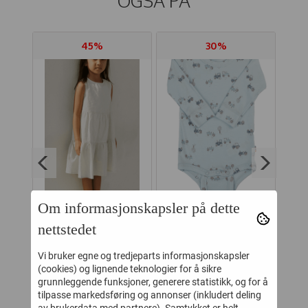
OGSÅ PÅ
45%
30%
Om informasjonskapsler på dette
WHEAT KJOLE LUISE
JOHA BODY
HU
nettstedet
 OWL
SUMMER BLUE
BAMBUS TRAKTOR
STRIPE
Vi bruker egne og tredjeparts informasjonskapsler
318,-
160,-
579,-
229,-
(cookies) og lignende teknologier for å sikre
grunnleggende funksjoner, generere statistikk, og for å
Kjøp
Kjøp
tilpasse markedsføring og annonser (inkludert deling
av brukerdata med partnere). Samtykket er helt