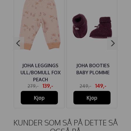
ES
JOHA LEGGINGS
JOHA BOOTIES
J
N
ULL/BOMULL FOX
BABY PLOMME
PEACH
-
139,-
149,-
279,-
249,-
Kjøp
Kjøp
KUNDER SOM SÅ PÅ DETTE SÅ