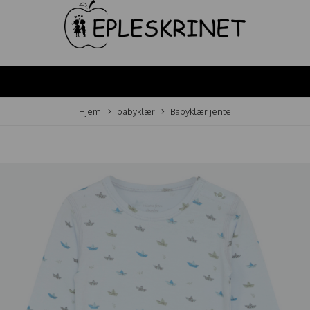
Hjem
babyklær
Babyklær jente