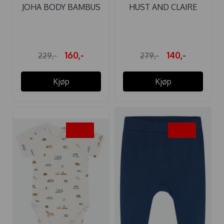
JOHA BODY BAMBUS
HUST AND CLAIRE
TRAKTOR
BODY BAMBUS ...
160,-
140,-
229,-
279,-
Kjøp
Kjøp
-50%
-50%