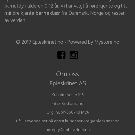
barnetøy i alderen 0-12 år. Vi har valgt å føre kjente og litt
mindre kjente
barneklær
fra Danmark, Norge og resten
av verden.
© 2019 Epleskrinet.no - Powered by Mystore.no
Om oss
Epleskrinet AS
Kuholmsveien 105
4632 Kristiansand
Org. nr. 919060743 MVA
Tlf:
Henvendelser på epost kundeservice@epleskrinet.no
noreply@epleskrinet.no